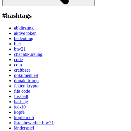
#hashtags
abkürzung
aktive token
bedeutung
bier
btw21
chat abkürzung
code
coin
craftbeer
dokumentiert
donald trump
fakten krypto
fifa code
fussball
hashtag
icd-10
köpfe
köpfe mdb
listenbewerber btw21
länderspiel