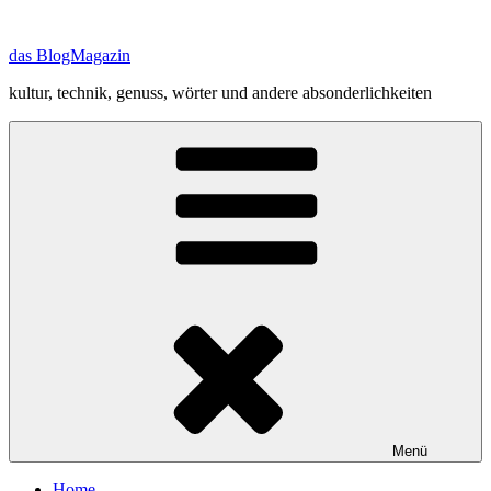
Zum
Inhalt
das BlogMagazin
springen
kultur, technik, genuss, wörter und andere absonderlichkeiten
Menü
Home