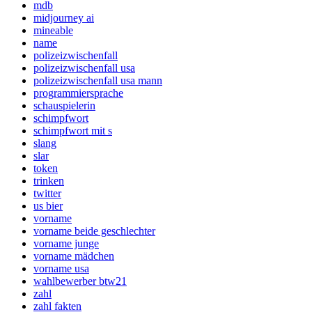
mdb
midjourney ai
mineable
name
polizeizwischenfall
polizeizwischenfall usa
polizeizwischenfall usa mann
programmiersprache
schauspielerin
schimpfwort
schimpfwort mit s
slang
slar
token
trinken
twitter
us bier
vorname
vorname beide geschlechter
vorname junge
vorname mädchen
vorname usa
wahlbewerber btw21
zahl
zahl fakten