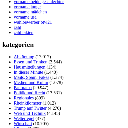
vorname beide geschlechter
vorname junge
vorname mädchen
vorname usa
wahlbewerber btw21
zahl
zahl fakten
kategorien
Abkürzung
(13.917)
Essen und Trinken
(3.544)
Hausmitteilungen
(134)
In dieser Minute
(1.440)
Mails, Spam, Fakes
(1.374)
Medien und Kultur
(1.078)
Panorama
(29.947)
Politik und Recht
(13.531)
Regionales
(809)
Rheinkilometer
(1.012)
Trump auf Twitter
(4.270)
Web und Technik
(4.145)
Wetterregel
(377)
Wirtschaft
(10.705)