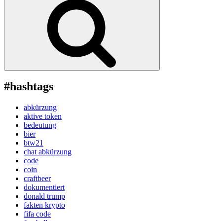
#hashtags
abkürzung
aktive token
bedeutung
bier
btw21
chat abkürzung
code
coin
craftbeer
dokumentiert
donald trump
fakten krypto
fifa code