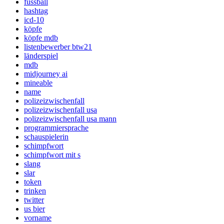
fussball
hashtag
icd-10
köpfe
köpfe mdb
listenbewerber btw21
länderspiel
mdb
midjourney ai
mineable
name
polizeizwischenfall
polizeizwischenfall usa
polizeizwischenfall usa mann
programmiersprache
schauspielerin
schimpfwort
schimpfwort mit s
slang
slar
token
trinken
twitter
us bier
vorname