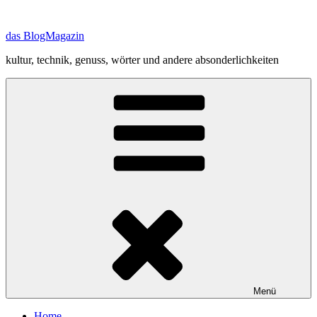
Zum
Inhalt
das BlogMagazin
springen
kultur, technik, genuss, wörter und andere absonderlichkeiten
Menü
Home