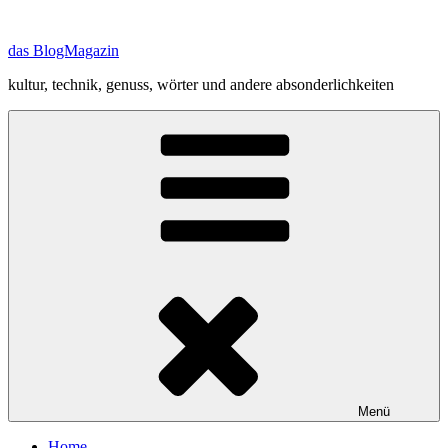
Zum
Inhalt
das BlogMagazin
springen
kultur, technik, genuss, wörter und andere absonderlichkeiten
Menü
Home