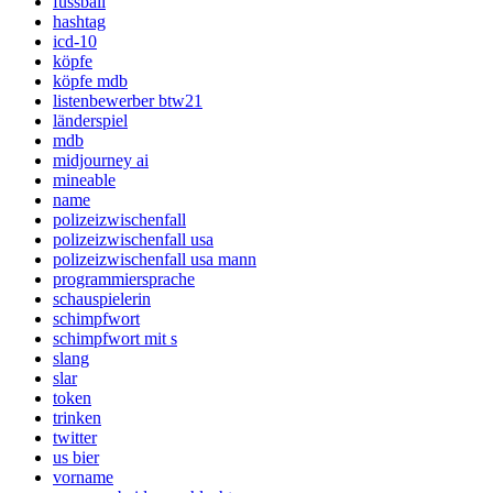
fussball
hashtag
icd-10
köpfe
köpfe mdb
listenbewerber btw21
länderspiel
mdb
midjourney ai
mineable
name
polizeizwischenfall
polizeizwischenfall usa
polizeizwischenfall usa mann
programmiersprache
schauspielerin
schimpfwort
schimpfwort mit s
slang
slar
token
trinken
twitter
us bier
vorname