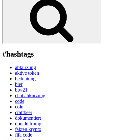
#hashtags
abkürzung
aktive token
bedeutung
bier
btw21
chat abkürzung
code
coin
craftbeer
dokumentiert
donald trump
fakten krypto
fifa code