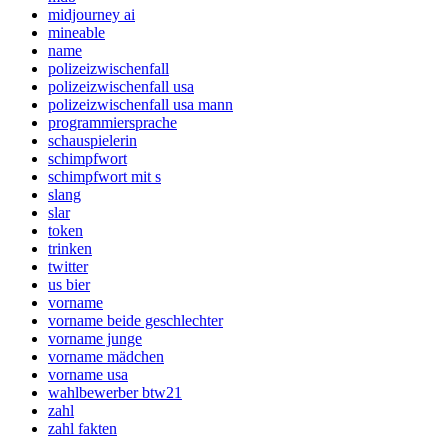
midjourney ai
mineable
name
polizeizwischenfall
polizeizwischenfall usa
polizeizwischenfall usa mann
programmiersprache
schauspielerin
schimpfwort
schimpfwort mit s
slang
slar
token
trinken
twitter
us bier
vorname
vorname beide geschlechter
vorname junge
vorname mädchen
vorname usa
wahlbewerber btw21
zahl
zahl fakten