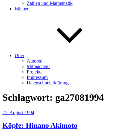
Zahlen und Mathematik
Bücher
Über
Autoren
Mitmachen!
Projekte
Impressum
Datenschutzerklärung
Schlagwort:
ga27081994
Veröffentlicht
27. August 1994
am
Köpfe: Hinano Akimoto