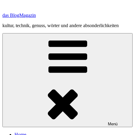
Zum
Inhalt
das BlogMagazin
springen
kultur, technik, genuss, wörter und andere absonderlichkeiten
Menü
Home