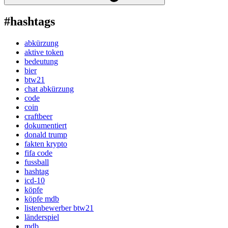
#hashtags
abkürzung
aktive token
bedeutung
bier
btw21
chat abkürzung
code
coin
craftbeer
dokumentiert
donald trump
fakten krypto
fifa code
fussball
hashtag
icd-10
köpfe
köpfe mdb
listenbewerber btw21
länderspiel
mdb