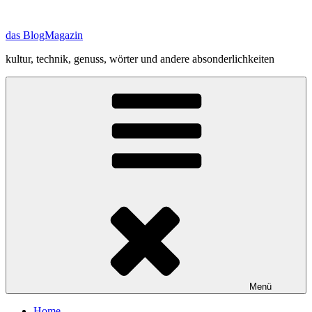
Zum
Inhalt
das BlogMagazin
springen
kultur, technik, genuss, wörter und andere absonderlichkeiten
Menü
Home