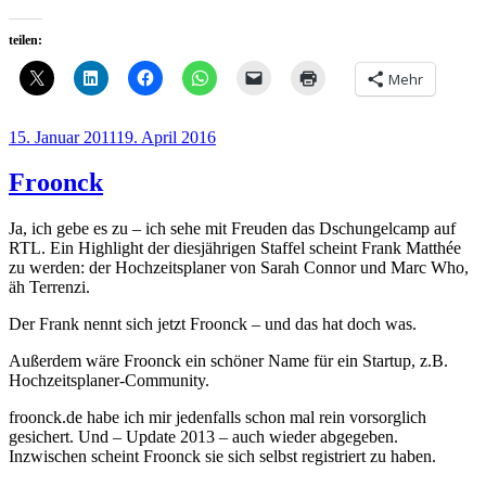
teilen:
Mehr
Veröffentlicht
15. Januar 2011
19. April 2016
am
Froonck
Ja, ich gebe es zu – ich sehe mit Freuden das Dschungelcamp auf
RTL. Ein Highlight der diesjährigen Staffel scheint Frank Matthée
zu werden: der Hochzeitsplaner von Sarah Connor und Marc Who,
äh Terrenzi.
Der Frank nennt sich jetzt Froonck – und das hat doch was.
Außerdem wäre Froonck ein schöner Name für ein Startup, z.B.
Hochzeitsplaner-Community.
froonck.de habe ich mir jedenfalls schon mal rein vorsorglich
gesichert. Und – Update 2013 – auch wieder abgegeben.
Inzwischen scheint Froonck sie sich selbst registriert zu haben.