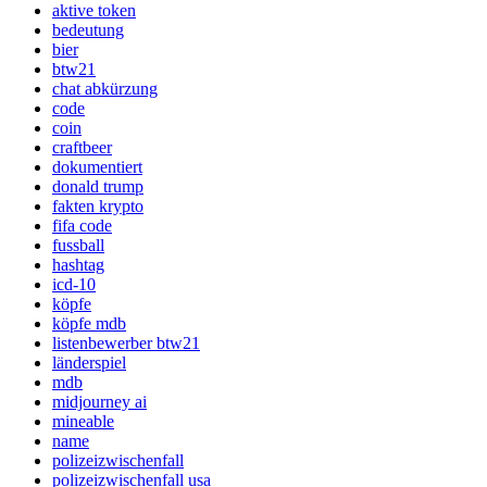
aktive token
bedeutung
bier
btw21
chat abkürzung
code
coin
craftbeer
dokumentiert
donald trump
fakten krypto
fifa code
fussball
hashtag
icd-10
köpfe
köpfe mdb
listenbewerber btw21
länderspiel
mdb
midjourney ai
mineable
name
polizeizwischenfall
polizeizwischenfall usa