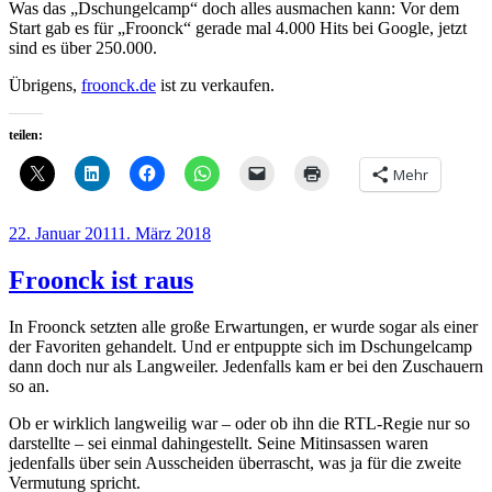
Was das „Dschungelcamp“ doch alles ausmachen kann: Vor dem
Start gab es für „Froonck“ gerade mal 4.000 Hits bei Google, jetzt
sind es über 250.000.
Übrigens,
froonck.de
ist zu verkaufen.
teilen:
Mehr
Veröffentlicht
22. Januar 2011
1. März 2018
am
Froonck ist raus
In Froonck setzten alle große Erwartungen, er wurde sogar als einer
der Favoriten gehandelt. Und er entpuppte sich im Dschungelcamp
dann doch nur als Langweiler. Jedenfalls kam er bei den Zuschauern
so an.
Ob er wirklich langweilig war – oder ob ihn die RTL-Regie nur so
darstellte – sei einmal dahingestellt. Seine Mitinsassen waren
jedenfalls über sein Ausscheiden überrascht, was ja für die zweite
Vermutung spricht.