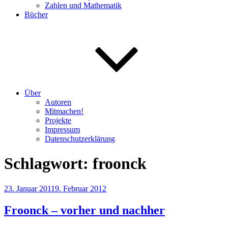
Zahlen und Mathematik
Bücher
Über
Autoren
Mitmachen!
Projekte
Impressum
Datenschutzerklärung
Schlagwort:
froonck
Veröffentlicht
23. Januar 2011
9. Februar 2012
am
Froonck – vorher und nachher