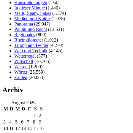
Hausmitteilungen
(134)
In dieser Minute
(1.440)
Mails, Spam, Fakes
(1.374)
Medien und Kultur
(1.078)
Panorama
(29.947)
Politik und Recht
(13.531)
Regionales
(809)
Rheinkilometer
(1.012)
Trump auf Twitter
(4.270)
Web und Technik
(4.145)
Wetterregel
(377)
Wirtschaft
(10.705)
Wissen
(1.200)
Wörter
(25.559)
Zahlen
(20.063)
Archiv
August 2026
M
D
M
D
F
S
S
1
2
3
4
5
6
7
8
9
10
11
12
13
14
15
16