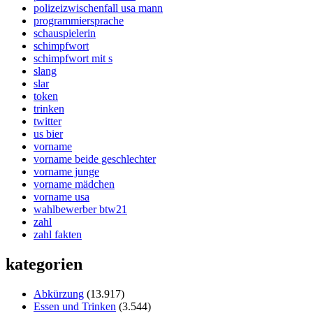
polizeizwischenfall usa mann
programmiersprache
schauspielerin
schimpfwort
schimpfwort mit s
slang
slar
token
trinken
twitter
us bier
vorname
vorname beide geschlechter
vorname junge
vorname mädchen
vorname usa
wahlbewerber btw21
zahl
zahl fakten
kategorien
Abkürzung
(13.917)
Essen und Trinken
(3.544)