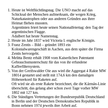
Heute ist Weltflüchtlingstag. Die UNO macht auf das
Schicksal der Menschen aufmerksam, die wegen Krieg,
Naturkatastrophen oder aus anderen Gründen aus ihrer
Heimat fliehen mussten.
Argentinien feiert heute seinen Nationalfeiertag: den Tag der
argentinischen Flagge.
Adalbert hat heute Namenstag.
Heute im Jahr 1837 wird Victoria I. englische Königin.
Franz Zentis – Bild – gründet 1893 ein
Kolonialwarengeschäft in Aachen, aus dem später die Firma
Zentis hervorgeht.
Melitta Bentz erhält 1908 vom Kaiserlichen Patentamt
Gebrauchsmusterschutz für das von ihr erfundene
Kaffeefiltersystem.
Von der Greifswalder Oie aus wird die Aggregat 4 Rakte MW
18014 gestartet und stellt mit 174,6 km den damaligen
Höhenrekord für Raketen auf.
Oft wird sie als erste Rakete bezeichnet, die die Kármán-Linie
überschritt, das gelang aber schon zwei Tage vorher MW
1802 mit 127 km.
Die Ständigen Vertretungen der Bundesrepublik Deutschland
in Berlin und der Deutschen Demokratischen Republik in
Bonn nehmen 1974 jeweils ihre Arbeit auf.