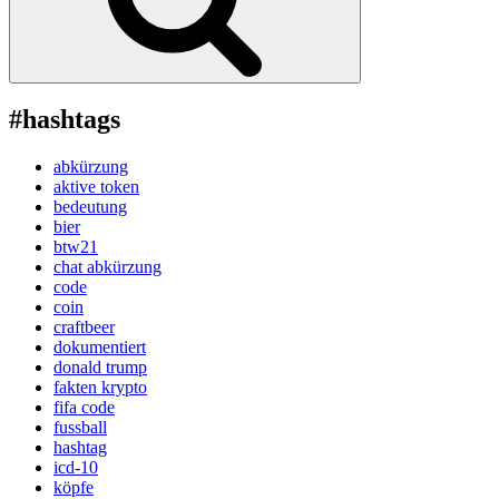
#hashtags
abkürzung
aktive token
bedeutung
bier
btw21
chat abkürzung
code
coin
craftbeer
dokumentiert
donald trump
fakten krypto
fifa code
fussball
hashtag
icd-10
köpfe