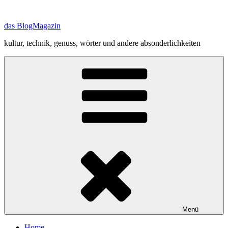
Zum
Inhalt
das BlogMagazin
springen
kultur, technik, genuss, wörter und andere absonderlichkeiten
Menü
Home