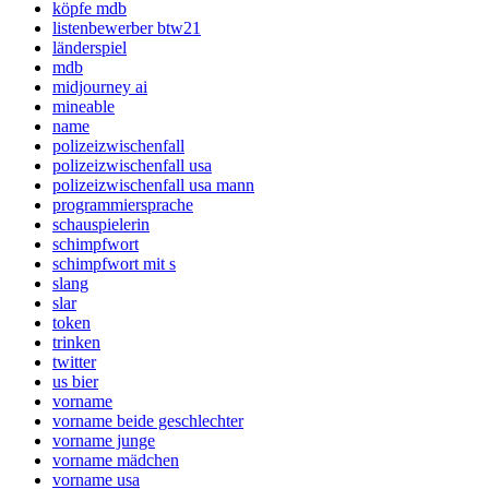
köpfe mdb
listenbewerber btw21
länderspiel
mdb
midjourney ai
mineable
name
polizeizwischenfall
polizeizwischenfall usa
polizeizwischenfall usa mann
programmiersprache
schauspielerin
schimpfwort
schimpfwort mit s
slang
slar
token
trinken
twitter
us bier
vorname
vorname beide geschlechter
vorname junge
vorname mädchen
vorname usa