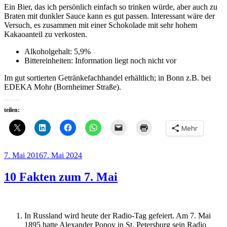
Ein Bier, das ich persönlich einfach so trinken würde, aber auch zu
Braten mit dunkler Sauce kann es gut passen. Interessant wäre der
Versuch, es zusammen mit einer Schokolade mit sehr hohem
Kakaoanteil zu verkosten.
Alkoholgehalt: 5,9%
Bittereinheiten: Information liegt noch nicht vor
Im gut sortierten Getränkefachhandel erhältlich; in Bonn z.B. bei
EDEKA Mohr (Bornheimer Straße).
teilen:
Mehr
Veröffentlicht
7. Mai 2016
7. Mai 2024
am
10 Fakten zum 7. Mai
In Russland wird heute der Radio-Tag gefeiert. Am 7. Mai
1895 hatte Alexander Popov in St. Petersburg sein Radio