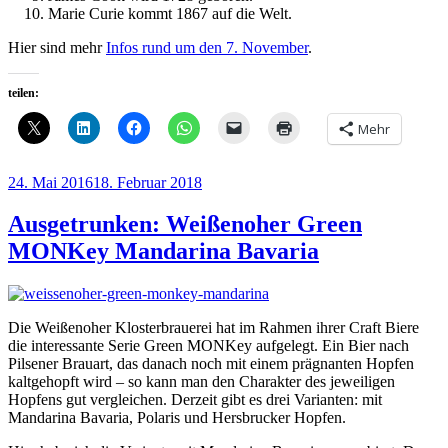
Marie Curie kommt 1867 auf die Welt.
Hier sind mehr
Infos rund um den 7. November
.
teilen:
Mehr
Veröffentlicht
24. Mai 2016
18. Februar 2018
am
Ausgetrunken: Weißenoher Green
MONKey Mandarina Bavaria
Die Weißenoher Klosterbrauerei hat im Rahmen ihrer Craft Biere
die interessante Serie Green MONKey aufgelegt. Ein Bier nach
Pilsener Brauart, das danach noch mit einem prägnanten Hopfen
kaltgehopft wird – so kann man den Charakter des jeweiligen
Hopfens gut vergleichen. Derzeit gibt es drei Varianten: mit
Mandarina Bavaria, Polaris und Hersbrucker Hopfen.