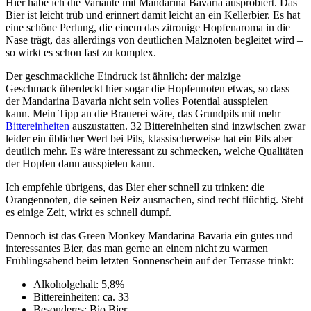
Hier habe ich die Variante mit Mandarina Bavaria ausprobiert. Das
Bier ist leicht trüb und erinnert damit leicht an ein Kellerbier. Es hat
eine schöne Perlung, die einem das zitronige Hopfenaroma in die
Nase trägt, das allerdings von deutlichen Malznoten begleitet wird –
so wirkt es schon fast zu komplex.
Der geschmackliche Eindruck ist ähnlich: der malzige
Geschmack überdeckt hier sogar die Hopfennoten etwas, so dass
der Mandarina Bavaria nicht sein volles Potential ausspielen
kann. Mein Tipp an die Brauerei wäre, das Grundpils mit mehr
Bittereinheiten
auszustatten. 32 Bittereinheiten sind inzwischen zwar
leider ein üblicher Wert bei Pils, klassischerweise hat ein Pils aber
deutlich mehr. Es wäre interessant zu schmecken, welche Qualitäten
der Hopfen dann ausspielen kann.
Ich empfehle übrigens, das Bier eher schnell zu trinken: die
Orangennoten, die seinen Reiz ausmachen, sind recht flüchtig. Steht
es einige Zeit, wirkt es schnell dumpf.
Dennoch ist das Green Monkey Mandarina Bavaria ein gutes und
interessantes Bier, das man gerne an einem nicht zu warmen
Frühlingsabend beim letzten Sonnenschein auf der Terrasse trinkt:
Alkoholgehalt: 5,8%
Bittereinheiten: ca. 33
Besonderes: Bio Bier