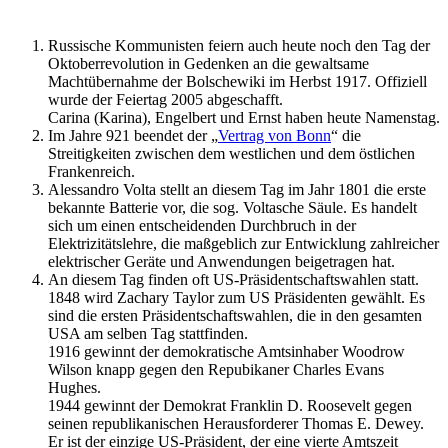
Russische Kommunisten feiern auch heute noch den Tag der
Oktoberrevolution in Gedenken an die gewaltsame
Machtübernahme der Bolschewiki im Herbst 1917. Offiziell
wurde der Feiertag 2005 abgeschafft.
Carina (Karina), Engelbert und Ernst haben heute Namenstag.
Im Jahre 921 beendet der „
Vertrag von Bonn
“ die
Streitigkeiten zwischen dem westlichen und dem östlichen
Frankenreich.
Alessandro Volta stellt an diesem Tag im Jahr 1801 die erste
bekannte Batterie vor, die sog. Voltasche Säule. Es handelt
sich um einen entscheidenden Durchbruch in der
Elektrizitätslehre, die maßgeblich zur Entwicklung zahlreicher
elektrischer Geräte und Anwendungen beigetragen hat.
An diesem Tag finden oft US-Präsidentschaftswahlen statt.
1848 wird Zachary Taylor zum US Präsidenten gewählt. Es
sind die ersten Präsidentschaftswahlen, die in den gesamten
USA am selben Tag stattfinden.
1916 gewinnt der demokratische Amtsinhaber Woodrow
Wilson knapp gegen den Repubikaner Charles Evans
Hughes.
1944 gewinnt der Demokrat Franklin D. Roosevelt gegen
seinen republikanischen Herausforderer Thomas E. Dewey.
Er ist der einzige US-Präsident, der eine vierte Amtszeit