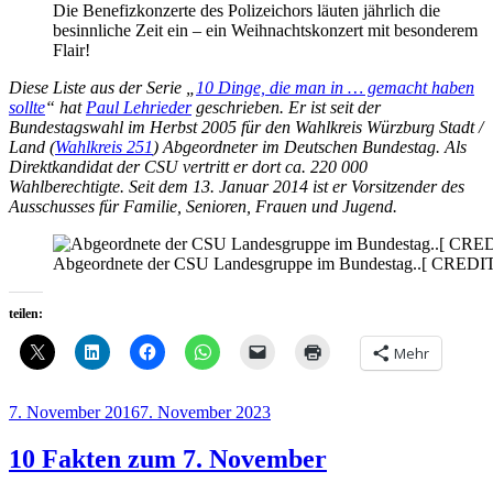
Die Benefizkonzerte des Polizeichors läuten jährlich die
besinnliche Zeit ein – ein Weihnachtskonzert mit besonderem
Flair!
Diese Liste aus der Serie „
10 Dinge, die man in … gemacht haben
sollte
“ hat
Paul Lehrieder
geschrieben. Er ist seit der
Bundestagswahl im Herbst 2005 für den Wahlkreis Würzburg Stadt /
Land (
Wahlkreis 251
) Abgeordneter im Deutschen Bundestag. Als
Direktkandidat der CSU vertritt er dort ca. 220 000
Wahlberechtigte. Seit dem 13. Januar 2014 ist er Vorsitzender des
Ausschusses für Familie, Senioren, Frauen und Jugend.
Abgeordnete der CSU Landesgruppe im Bundestag..[ CREDIT: H
teilen:
Mehr
Veröffentlicht
7. November 2016
7. November 2023
am
10 Fakten zum 7. November