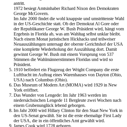
antritt.
1972 besiegt Amtsinhaber Richard Nixon den Demokraten
George McGovern.
Im Jahr 2000 findet die wohl knappste und umstrittenste Wahl
in der US-Geschichte statt. Ob der Demokrat Al Gore oder
der Republikaner George W. Bush Präsident wird, hängt vom
Ergebnis in Florida ab, was am Wahltag selbst unklar bleibt.
Nach einem Monat juristischen Hickhacks und teilweiser
Neuauszählungen untersagt der oberste Gerichtshof der USA
eine komplette Wiederholung der Auszählung dort. Damit
gewinnt George W. Bush mit einem Vorsprung von 537
Stimmen die Wahlmännerstimmen Floridas und wird so
Präsident.
1910 befördert ein Flugzeug der Wright Company die erste
Luftfracht im Auftrag eines Warenhauses von Dayton (Ohio,
USA) nach Columbus (Ohio).
Das Museum of Modern Art (MOMA) wird 1929 in New
York eröffnet.
Das Wunder von Lengede: Im Jahr 1963 werden im
niedersächsischen Lengede 11 Bergleute zwei Wochen nach
einem Grubenunglück lebend geborgen.
Im Jahr 2000 wird Hillary Clinton für den Staat New York in
den US-Senat gewählt. Sie ist die erste ehemalige First Lady
der USA, die in ein öffentliches Amt gewählt wird.
James Cook wird 1728 geboren.