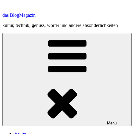
Zum
Inhalt
das BlogMagazin
springen
kultur, technik, genuss, wörter und andere absonderlichkeiten
Menü
Home