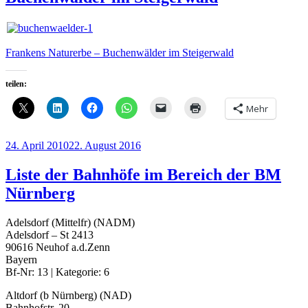
Frankens Naturerbe – Buchenwälder im Steigerwald
teilen:
Mehr
Veröffentlicht
24. April 2010
22. August 2016
am
Liste der Bahnhöfe im Bereich der BM
Nürnberg
Adelsdorf (Mittelfr) (NADM)
Adelsdorf – St 2413
90616 Neuhof a.d.Zenn
Bayern
Bf-Nr: 13 | Kategorie: 6
Altdorf (b Nürnberg) (NAD)
Bahnhofstr. 20