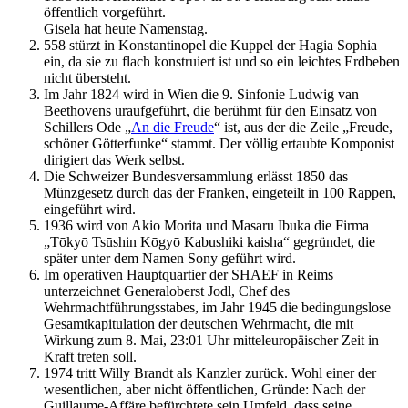
öffentlich vorgeführt.
Gisela hat heute Namenstag.
558 stürzt in Konstantinopel die Kuppel der Hagia Sophia
ein, da sie zu flach konstruiert ist und so ein leichtes Erdbeben
nicht übersteht.
Im Jahr 1824 wird in Wien die 9. Sinfonie Ludwig van
Beethovens uraufgeführt, die berühmt für den Einsatz von
Schillers Ode „
An die Freude
“ ist, aus der die Zeile „Freude,
schöner Götterfunke“ stammt. Der völlig ertaubte Komponist
dirigiert das Werk selbst.
Die Schweizer Bundesversammlung erlässt 1850 das
Münzgesetz durch das der Franken, eingeteilt in 100 Rappen,
eingeführt wird.
1936 wird von Akio Morita und Masaru Ibuka die Firma
„Tōkyō Tsūshin Kōgyō Kabushiki kaisha“ gegründet, die
später unter dem Namen Sony geführt wird.
Im operativen Hauptquartier der SHAEF in Reims
unterzeichnet Generaloberst Jodl, Chef des
Wehrmachtführungsstabes, im Jahr 1945 die bedingungslose
Gesamtkapitulation der deutschen Wehrmacht, die mit
Wirkung zum 8. Mai, 23:01 Uhr mitteleuropäischer Zeit in
Kraft treten soll.
1974 tritt Willy Brandt als Kanzler zurück. Wohl einer der
wesentlichen, aber nicht öffentlichen, Gründe: Nach der
Guillaume-Affäre befürchtete sein Umfeld, dass seine