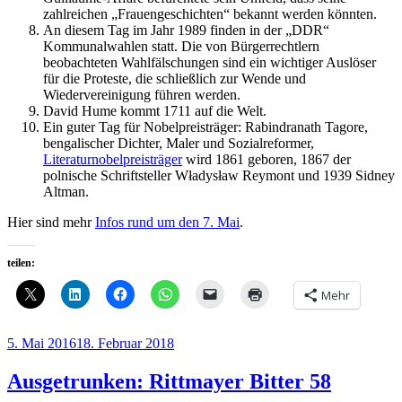
zahlreichen „Frauengeschichten“ bekannt werden könnten.
An diesem Tag im Jahr 1989 finden in der „DDR“
Kommunalwahlen statt. Die von Bürgerrechtlern
beobachteten Wahlfälschungen sind ein wichtiger Auslöser
für die Proteste, die schließlich zur Wende und
Wiedervereinigung führen werden.
David Hume kommt 1711 auf die Welt.
Ein guter Tag für Nobelpreisträger: Rabindranath Tagore,
bengalischer Dichter, Maler und Sozialreformer,
Literaturnobelpreisträger
wird 1861 geboren, 1867 der
polnische Schriftsteller Władysław Reymont und 1939 Sidney
Altman.
Hier sind mehr
Infos rund um den 7. Mai
.
teilen:
Mehr
Veröffentlicht
5. Mai 2016
18. Februar 2018
am
Ausgetrunken: Rittmayer Bitter 58