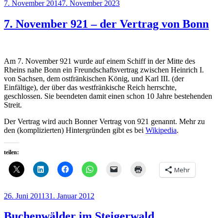
Veröffentlicht
7. November 2014
7. November 2023
am
7. November 921 – der Vertrag von Bonn
Am 7. November 921 wurde auf einem Schiff in der Mitte des
Rheins nahe Bonn ein Freundschaftsvertrag zwischen Heinrich I.
von Sachsen, dem ostfränkischen König, und Karl III. (der
Einfältige), der über das westfränkische Reich herrschte,
geschlossen. Sie beendeten damit einen schon 10 Jahre bestehenden
Streit.
Der Vertrag wird auch Bonner Vertrag von 921 genannt. Mehr zu
den (komplizierten) Hintergründen gibt es bei
Wikipedia
.
teilen:
Mehr
Veröffentlicht
26. Juni 2011
31. Januar 2012
am
Buchenwälder im Steigerwald