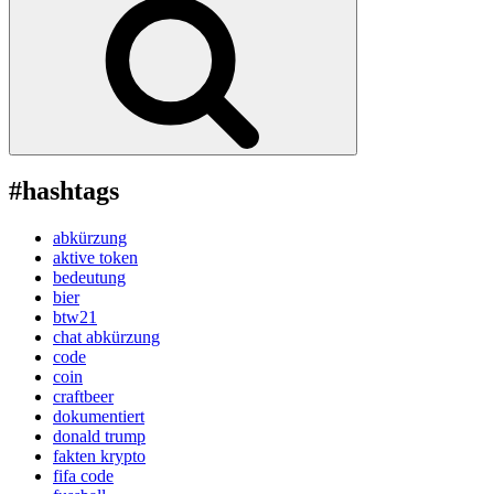
#hashtags
abkürzung
aktive token
bedeutung
bier
btw21
chat abkürzung
code
coin
craftbeer
dokumentiert
donald trump
fakten krypto
fifa code