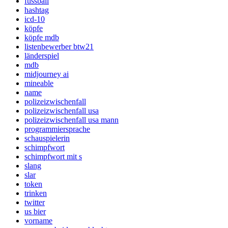
fussball
hashtag
icd-10
köpfe
köpfe mdb
listenbewerber btw21
länderspiel
mdb
midjourney ai
mineable
name
polizeizwischenfall
polizeizwischenfall usa
polizeizwischenfall usa mann
programmiersprache
schauspielerin
schimpfwort
schimpfwort mit s
slang
slar
token
trinken
twitter
us bier
vorname