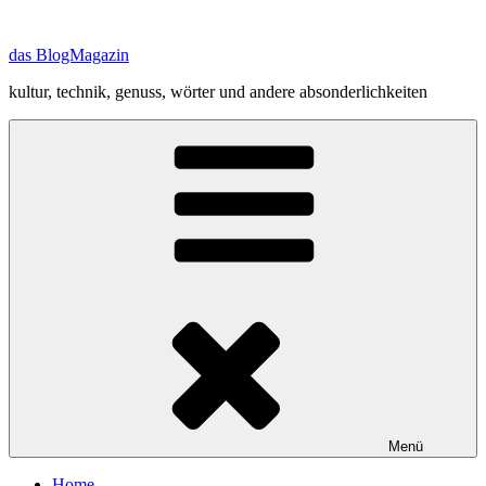
Zum
Inhalt
das BlogMagazin
springen
kultur, technik, genuss, wörter und andere absonderlichkeiten
Menü
Home