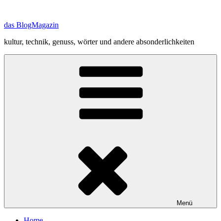
Zum
Inhalt
das BlogMagazin
springen
kultur, technik, genuss, wörter und andere absonderlichkeiten
Menü
Home