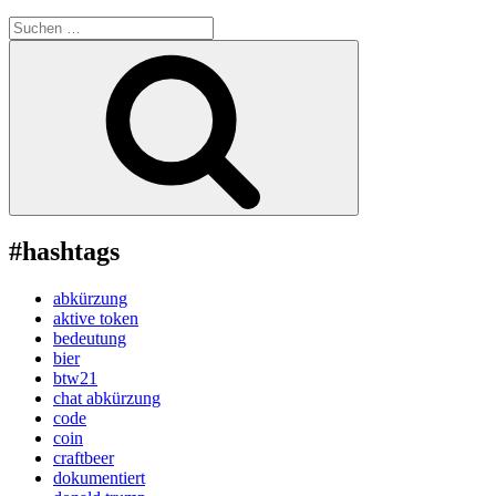
Suche
nach:
Suchen
#hashtags
abkürzung
aktive token
bedeutung
bier
btw21
chat abkürzung
code
coin
craftbeer
dokumentiert