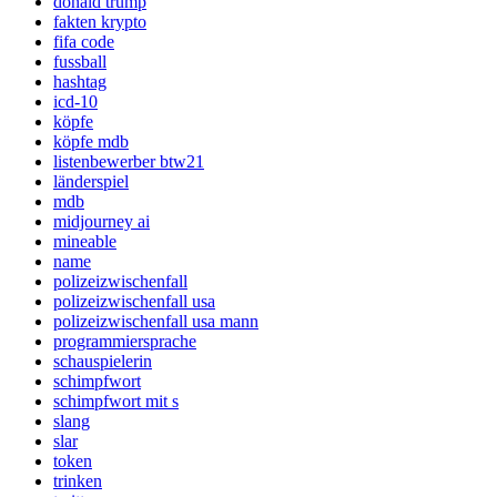
donald trump
fakten krypto
fifa code
fussball
hashtag
icd-10
köpfe
köpfe mdb
listenbewerber btw21
länderspiel
mdb
midjourney ai
mineable
name
polizeizwischenfall
polizeizwischenfall usa
polizeizwischenfall usa mann
programmiersprache
schauspielerin
schimpfwort
schimpfwort mit s
slang
slar
token
trinken