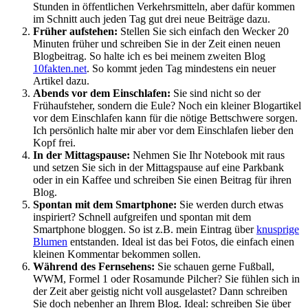
Stunden in öffentlichen Verkehrsmitteln, aber dafür kommen
im Schnitt auch jeden Tag gut drei neue Beiträge dazu.
Früher aufstehen:
Stellen Sie sich einfach den Wecker 20
Minuten früher und schreiben Sie in der Zeit einen neuen
Blogbeitrag. So halte ich es bei meinem zweiten Blog
10fakten.net
. So kommt jeden Tag mindestens ein neuer
Artikel dazu.
Abends vor dem Einschlafen:
Sie sind nicht so der
Frühaufsteher, sondern die Eule? Noch ein kleiner Blogartikel
vor dem Einschlafen kann für die nötige Bettschwere sorgen.
Ich persönlich halte mir aber vor dem Einschlafen lieber den
Kopf frei.
In der Mittagspause:
Nehmen Sie Ihr Notebook mit raus
und setzen Sie sich in der Mittagspause auf eine Parkbank
oder in ein Kaffee und schreiben Sie einen Beitrag für ihren
Blog.
Spontan mit dem Smartphone:
Sie werden durch etwas
inspiriert? Schnell aufgreifen und spontan mit dem
Smartphone bloggen. So ist z.B. mein Eintrag über
knusprige
Blumen
entstanden. Ideal ist das bei Fotos, die einfach einen
kleinen Kommentar bekommen sollen.
Während des Fernsehens:
Sie schauen gerne Fußball,
WWM, Formel 1 oder Rosamunde Pilcher? Sie fühlen sich in
der Zeit aber geistig nicht voll ausgelastet? Dann schreiben
Sie doch nebenher an Ihrem Blog. Ideal: schreiben Sie über