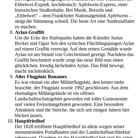
Ebbelwei-Expreß, hochdeutsch: Apfelwein-Express, einer
historischen Straßenbahn. Bei Musik, Brezeln und
„Ebbelwei“ – dem Frankfurter Nationalgetränk Apfelwein –
steigt die Stimmung schnell. Die beste Art eine Stadtrundfahrt
zu machen.
Aylan-Graffiti
Um die Ecke des Hafenparks haben die Künstler Justus
Becker und Oguz Sen den syrischen Flüchtlingsjungen Aylan
auf einem Graffiti verewigt. Auf dem ersten Gemälde wurde
Aylan tot am Strand von Griechenland gezeigt. Nachdem das
Graffiti beschmiert wurde zeigt das neue Bild nun einen
glücklichen, freudig lächelnden Aylan. Das Bild bewegt,
macht nachdenklich.
Alter Flugplatz Bonames
Es war einmal ein alter Militärflugplatz, den keiner mehr
brauchte, der Flugplatz wurde 1992 geschlossen. Aus dem
ehemaligen Militärgelände ist ein offenes
Landschaftsschutzgebiet geworden mit toller Gastronomie
und vielen Freizeitangeboten geworden. Eine besondere
Attraktion sind die Störche, die sich seit einigen Jahren hier
blicken lassen.
Hauptfriedhof
Der 1828 eröffnete Hauptfriedhof ist allein wegen seiner
monumentalen Portalbauten und der Landschaftsarchitektur
sehenswert. Daneben ist der Hauptfriedhof bekannt für seine