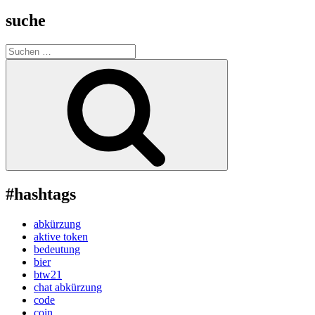
suche
Suche
nach:
Suchen
#hashtags
abkürzung
aktive token
bedeutung
bier
btw21
chat abkürzung
code
coin