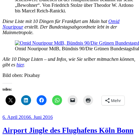
„Bewohner“. Von Friedrich Stolze über Theodor W. Ardono
bis Marcel Reich-Ranicki.
Diese Liste mit 10 Dingen für Frankfurt am Main hat
Omid
Nouripour
erstellt. Der Bundestagsabgeordnete lebt in der
Mainmetropole.
Omid Nouripour MdB, Bündnis 90/Die Grünen Bundestagsfrak
Alle 10 Dinge Listen – und Infos, wie Sie selber mitmachen können,
gibt es
hier
.
Bild oben: Pixabay
teilen:
Mehr
Veröffentlicht
6. April 2016
6. Juni 2016
am
Airport Jingle des Flughafens Köln Bonn