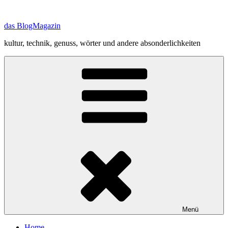
Zum
Inhalt
das BlogMagazin
springen
kultur, technik, genuss, wörter und andere absonderlichkeiten
Menü
Home