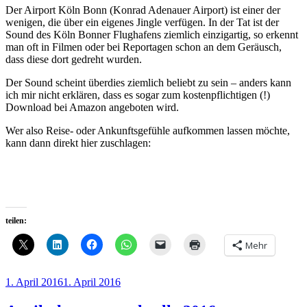
Der Airport Köln Bonn (Konrad Adenauer Airport) ist einer der
wenigen, die über ein eigenes Jingle verfügen. In der Tat ist der
Sound des Köln Bonner Flughafens ziemlich einzigartig, so erkennt
man oft in Filmen oder bei Reportagen schon an dem Geräusch,
dass diese dort gedreht wurden.
Der Sound scheint überdies ziemlich beliebt zu sein – anders kann
ich mir nicht erklären, dass es sogar zum kostenpflichtigen (!)
Download bei Amazon angeboten wird.
Wer also Reise- oder Ankunftsgefühle aufkommen lassen möchte,
kann dann direkt hier zuschlagen:
teilen:
Mehr
Veröffentlicht
1. April 2016
1. April 2016
am