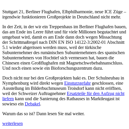
Stuttgart 21, Berliner Flughafen, Elbphilharmonie, neue ICE Züge –
irgendwie funktionieren Großprojekte in Deutschland nicht mehr.
In der Zeit, in der wir ein Treppenhaus im Berliner Flughafen bauen,
das am Ende ins Leere führt und für viele Millionen begutachtet und
umgebaut wird, damit es am Ende dann doch wegen Missachtung
der
Schrittmaßregel
nach
DIN EN ISO 14122-3:2002-01 Abschnitt
5.1
wieder abgerissen werden muss, weil der türkische
Subunternehmer des rumänischen Subunternehmers des spanischen
Subunternehmers von Hochtief sich vermessen hat, bauen die
Chinesen einen Großflughafen mit Magnetschwebebahnanschluss.
Und noch einen sowie ein Bioforschungszentrum dazu.
Doch nicht nur bei den Großprojekten hakt es. Der Schulneubau in
Nymphenburg wird direkt wegen
Einsturzgefahr
geschlossen, eine
Ausstellung im Bilderbuchmuseum Troisdorf kann nicht eröffnen,
weil der Schweizer Auftragnehmer
Ersatzteile für den Aufzug nicht
liefern
kann und die Sanierung des Rathauses in Marktleugast ist
sowieso ein
Debakel
.
Warum das so ist? Dann lesen Sie mal weiter.
„Meinung:
weiterlesen
Warum