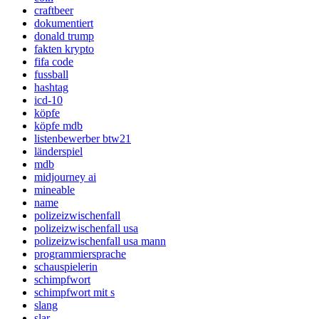
craftbeer
dokumentiert
donald trump
fakten krypto
fifa code
fussball
hashtag
icd-10
köpfe
köpfe mdb
listenbewerber btw21
länderspiel
mdb
midjourney ai
mineable
name
polizeizwischenfall
polizeizwischenfall usa
polizeizwischenfall usa mann
programmiersprache
schauspielerin
schimpfwort
schimpfwort mit s
slang
slar