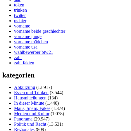
token
trinken
twitter
us bier
vorname
vorname beide geschlechter
vorname junge
vorname mädchen
vorname usa
wahlbewerber btw21
zahl
zahl fakten
kategorien
Abkürzung
(13.917)
Essen und Trinken
(3.544)
Hausmitteilungen
(134)
In dieser Minute
(1.440)
Mails, Spam, Fakes
(1.374)
Medien und Kultur
(1.078)
Panorama
(29.947)
Politik und Recht
(13.531)
Regionales
(809)