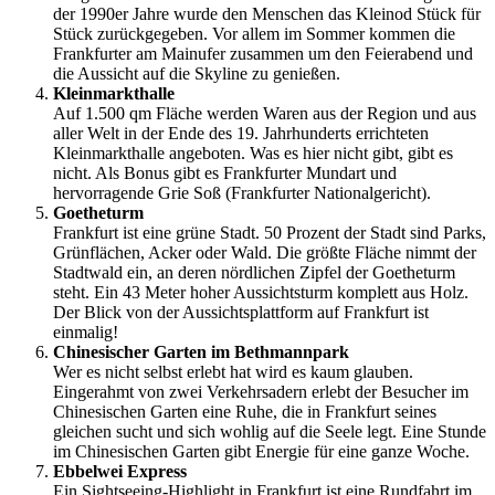
der 1990er Jahre wurde den Menschen das Kleinod Stück für
Stück zurückgegeben. Vor allem im Sommer kommen die
Frankfurter am Mainufer zusammen um den Feierabend und
die Aussicht auf die Skyline zu genießen.
Kleinmarkthalle
Auf 1.500 qm Fläche werden Waren aus der Region und aus
aller Welt in der Ende des 19. Jahrhunderts errichteten
Kleinmarkthalle angeboten. Was es hier nicht gibt, gibt es
nicht. Als Bonus gibt es Frankfurter Mundart und
hervorragende Grie Soß (Frankfurter Nationalgericht).
Goetheturm
Frankfurt ist eine grüne Stadt. 50 Prozent der Stadt sind Parks,
Grünflächen, Acker oder Wald. Die größte Fläche nimmt der
Stadtwald ein, an deren nördlichen Zipfel der Goetheturm
steht. Ein 43 Meter hoher Aussichtsturm komplett aus Holz.
Der Blick von der Aussichtsplattform auf Frankfurt ist
einmalig!
Chinesischer Garten im Bethmannpark
Wer es nicht selbst erlebt hat wird es kaum glauben.
Eingerahmt von zwei Verkehrsadern erlebt der Besucher im
Chinesischen Garten eine Ruhe, die in Frankfurt seines
gleichen sucht und sich wohlig auf die Seele legt. Eine Stunde
im Chinesischen Garten gibt Energie für eine ganze Woche.
Ebbelwei Express
Ein Sightseeing-Highlight in Frankfurt ist eine Rundfahrt im