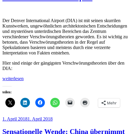
Der Denver International Airport (DIA) ist mit seinen skurrilen
Kunstwerken, ungewöhnlichen architektonischen Entscheidungen
und mysteriösen unterirdischen Bereichen das Zentrum
verschiedener Verschwörungstheorien geworden. Es ist wichtig zu
betonen, dass Verschwörungstheorien in der Regel auf
Spekulationen basieren und meistens durch eine verzerrte
Interpretation von Fakten entstehen.
Hier sind einige der gängigsten Verschwörungstheorien über den
DIA:
„Verschwörungstheorien
weiterlesen
rund
um
teilen:
den
Denver
Mehr
International
Airport“
Veröffentlicht
1. April 2018
1. April 2018
am
Sensationelle Wende: China übernimmt