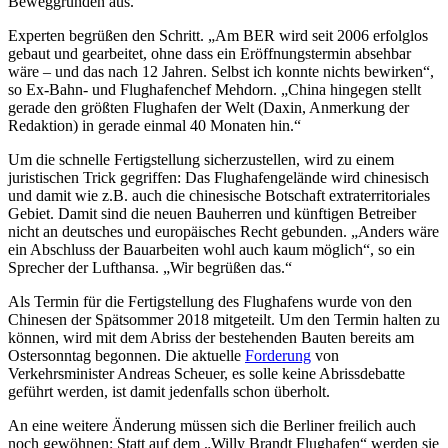
Beweggründen aus.
Experten begrüßen den Schritt. „Am BER wird seit 2006 erfolglos
gebaut und gearbeitet, ohne dass ein Eröffnungstermin absehbar
wäre – und das nach 12 Jahren. Selbst ich konnte nichts bewirken“,
so Ex-Bahn- und Flughafenchef Mehdorn. „China hingegen stellt
gerade den größten Flughafen der Welt (Daxin, Anmerkung der
Redaktion) in gerade einmal 40 Monaten hin.“
Um die schnelle Fertigstellung sicherzustellen, wird zu einem
juristischen Trick gegriffen: Das Flughafengelände wird chinesisch
und damit wie z.B. auch die chinesische Botschaft extraterritoriales
Gebiet. Damit sind die neuen Bauherren und künftigen Betreiber
nicht an deutsches und europäisches Recht gebunden. „Anders wäre
ein Abschluss der Bauarbeiten wohl auch kaum möglich“, so ein
Sprecher der Lufthansa. „Wir begrüßen das.“
Als Termin für die Fertigstellung des Flughafens wurde von den
Chinesen der Spätsommer 2018 mitgeteilt. Um den Termin halten zu
können, wird mit dem Abriss der bestehenden Bauten bereits am
Ostersonntag begonnen. Die aktuelle
Forderung
von
Verkehrsminister Andreas Scheuer, es solle keine Abrissdebatte
geführt werden, ist damit jedenfalls schon überholt.
An eine weitere Änderung müssen sich die Berliner freilich auch
noch gewöhnen: Statt auf dem „Willy Brandt Flughafen“ werden sie