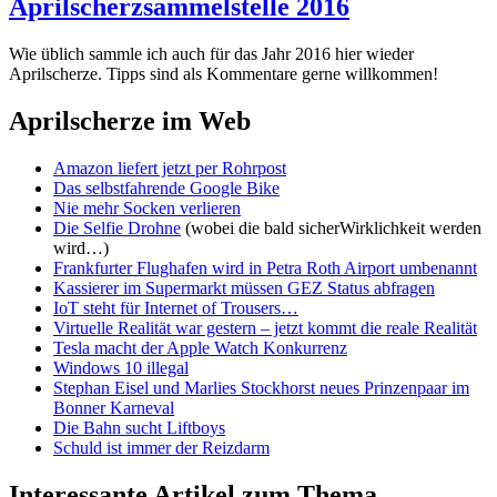
Aprilscherzsammelstelle 2016
Wie üblich sammle ich auch für das Jahr 2016 hier wieder
Aprilscherze. Tipps sind als Kommentare gerne willkommen!
Aprilscherze im Web
Amazon liefert jetzt per Rohrpost
Das selbstfahrende Google Bike
Nie mehr Socken verlieren
Die Selfie Drohne
(wobei die bald sicherWirklichkeit werden
wird…)
Frankfurter Flughafen wird in Petra Roth Airport umbenannt
Kassierer im Supermarkt müssen GEZ Status abfragen
IoT steht für Internet of Trousers…
Virtuelle Realität war gestern – jetzt kommt die reale Realität
Tesla macht der Apple Watch Konkurrenz
Windows 10 illegal
Stephan Eisel und Marlies Stockhorst neues Prinzenpaar im
Bonner Karneval
Die Bahn sucht Liftboys
Schuld ist immer der Reizdarm
Interessante Artikel zum Thema