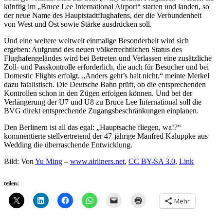
künftig im „Bruce Lee International Airport“ starten und landen, so
der neue Name des Hauptstadtflughafens, der die Verbundenheit
von West und Ost sowie Stärke ausdrücken soll.
Und eine weitere weltweit einmalige Besonderheit wird sich
ergeben: Aufgrund des neuen völkerrechtlichen Status des
Flughafengeländes wird bei Betreten und Verlassen eine zusätzliche
Zoll- und Passkontrolle erforderlich, die auch für Besucher und bei
Domestic Flights erfolgt. „Anders geht’s halt nicht.“ meinte Merkel
dazu fatalistisch. Die Deutsche Bahn prüft, ob die entsprechenden
Kontrollen schon in den Zügen erfolgen können. Und bei der
Verlängerung der U7 und U8 zu Bruce Lee International soll die
BVG direkt entsprechende Zugangsbeschränkungen einplanen.
Den Berlinern ist all das egal: „Hauptsache fliegen, wa!?“
kommentierte stellvertretend der 47-jährige Manfred Kaluppke aus
Wedding die überraschende Entwicklung.
Bild: Von
Yu Ming
–
www.airliners.net
,
CC BY-SA 3.0
,
Link
teilen:
Mehr