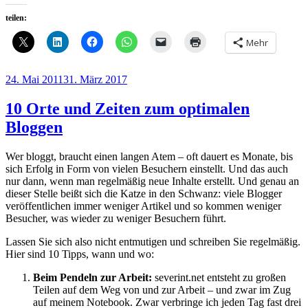
Großprojekte
teilen:
in
Deutschland
Mehr
nicht
mehr
funktionieren
Veröffentlicht
24. Mai 2011
31. März 2017
–
am
und
10 Orte und Zeiten zum optimalen
die
kleinen
Bloggen
erst
recht
Wer bloggt, braucht einen langen Atem – oft dauert es Monate, bis
nicht“
sich Erfolg in Form von vielen Besuchern einstellt. Und das auch
nur dann, wenn man regelmäßig neue Inhalte erstellt. Und genau an
dieser Stelle beißt sich die Katze in den Schwanz: viele Blogger
veröffentlichen immer weniger Artikel und so kommen weniger
Besucher, was wieder zu weniger Besuchern führt.
Lassen Sie sich also nicht entmutigen und schreiben Sie regelmäßig.
Hier sind 10 Tipps, wann und wo:
Beim Pendeln zur Arbeit:
severint.net entsteht zu großen
Teilen auf dem Weg von und zur Arbeit – und zwar im Zug
auf meinem Notebook. Zwar verbringe ich jeden Tag fast drei