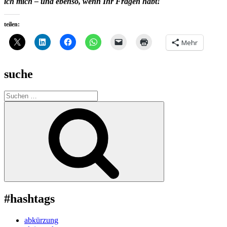
ich mich – und ebenso, wenn Ihr Fragen habt!
teilen:
Mehr
suche
Suche
nach:
Suchen
#hashtags
abkürzung