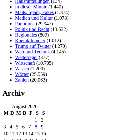
Hausmitteilungen
(134)
In dieser Minute
(1.440)
Mails, Spam, Fakes
(1.374)
Medien und Kultur
(1.078)
Panorama
(29.947)
Politik und Recht
(13.532)
Regionales
(809)
Rheinkilometer
(1.012)
Trump auf Twitter
(4.270)
Web und Technik
(4.145)
Wetterregel
(377)
Wirtschaft
(10.705)
Wissen
(1.200)
Wörter
(25.559)
Zahlen
(20.063)
Archiv
August 2026
M
D
M
D
F
S
S
1
2
3
4
5
6
7
8
9
10
11
12
13
14
15
16