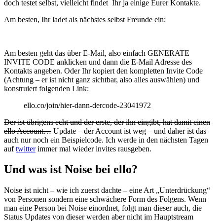
doch testet selbst, vielleicht findet Ihr ja einige Eurer Kontakte.
Am besten, Ihr ladet als nächstes selbst Freunde ein:
Am besten geht das über E-Mail, also einfach GENERATE
INVITE CODE anklicken und dann die E-Mail Adresse des
Kontakts angeben. Oder Ihr kopiert den kompletten Invite Code
(Achtung – er ist nicht ganz sichtbar, also alles auswählen) und
konstruiert folgenden Link:
ello.co/join/hier-dann-dercode-23041972
Der ist übrigens echt und der erste, der ihn eingibt, hat damit einen
ello Account…
Update – der Account ist weg – und daher ist das
auch nur noch ein Beispielcode. Ich werde in den nächsten Tagen
auf
twitter
immer mal wieder invites rausgeben.
Und was ist Noise bei ello?
Noise ist nicht – wie ich zuerst dachte – eine Art „Unterdrückung“
von Personen sondern eine schwächere Form des Folgens. Wenn
man eine Person bei Noise einordnet, folgt man dieser auch, die
Status Updates von dieser werden aber nicht im Hauptstream