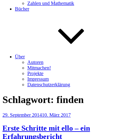
Zahlen und Mathematik
Bücher
Über
Autoren
Mitmachen!
Projekte
Impressum
Datenschutzerklärung
Schlagwort:
finden
Veröffentlicht
29. September 2014
10. März 2017
am
Erste Schritte mit ello – ein
Erfahrungsbericht