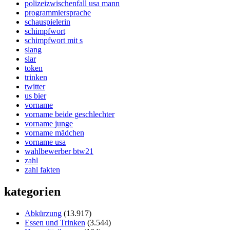
polizeizwischenfall usa mann
programmiersprache
schauspielerin
schimpfwort
schimpfwort mit s
slang
slar
token
trinken
twitter
us bier
vorname
vorname beide geschlechter
vorname junge
vorname mädchen
vorname usa
wahlbewerber btw21
zahl
zahl fakten
kategorien
Abkürzung
(13.917)
Essen und Trinken
(3.544)