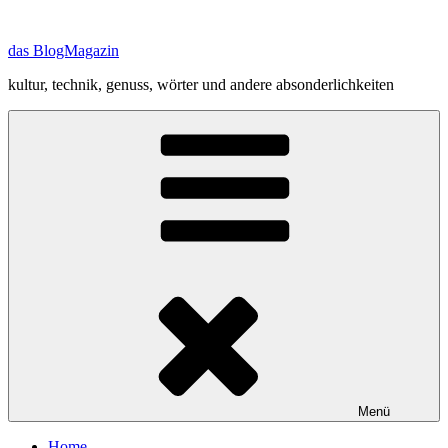
Zum
Inhalt
das BlogMagazin
springen
kultur, technik, genuss, wörter und andere absonderlichkeiten
Menü
Home