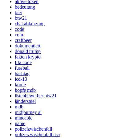
aktive token
bedeutung
bier
btw21
chat abkürzung
code
coin
craftbeer
dokumentiert
donald trump
fakten krypto
fifa code
fussball
hashtag
icd-10
köpfe
köpfe mdb
listenbewerber btw21
länderspiel
mdb
midjourney ai
mineable
name
polizeizwischenfall
polizeizwischenfall usa