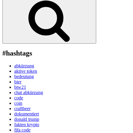
–
und
wie
man
trotzdem
einfach
ohne
Kosten
darauf
zugreifen
#hashtags
kann“
abkürzung
aktive token
bedeutung
bier
btw21
chat abkürzung
code
coin
craftbeer
dokumentiert
donald trump
fakten krypto
fifa code