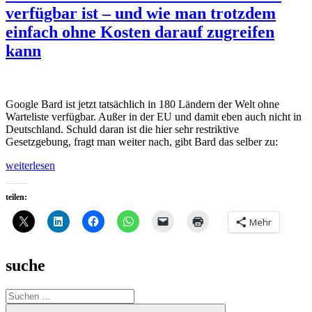
verfügbar ist – und wie man trotzdem
einfach ohne Kosten darauf zugreifen
kann
Google Bard ist jetzt tatsächlich in 180 Ländern der Welt ohne
Warteliste verfügbar. Außer in der EU und damit eben auch nicht in
Deutschland. Schuld daran ist die hier sehr restriktive
Gesetzgebung, fragt man weiter nach, gibt Bard das selber zu:
„Warum
weiterlesen
Google
Bard
teilen:
nicht
in
Mehr
Deutschland
und
anderen
suche
EU
Ländern
verfügbar
Suche
ist
nach:
Suchen