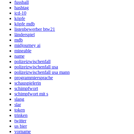
fussball
hashtag
icd-10
köpfe
köpfe mdb
listenbewerber btw21
länderspiel
mdb
midjourney ai
mineable
name
polizeizwischenfall
polizeizwischenfall usa
polizeizwischenfall usa mann
programmiersprache
schauspielerin
schimpfwort
schimpfwort mit s
slang
slar
token
trinken
twitter
us bier
vorname