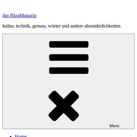
Zum
Inhalt
das BlogMagazin
springen
kultur, technik, genuss, wörter und andere absonderlichkeiten
Menü
Home