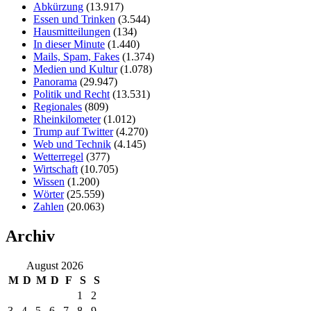
Abkürzung
(13.917)
Essen und Trinken
(3.544)
Hausmitteilungen
(134)
In dieser Minute
(1.440)
Mails, Spam, Fakes
(1.374)
Medien und Kultur
(1.078)
Panorama
(29.947)
Politik und Recht
(13.531)
Regionales
(809)
Rheinkilometer
(1.012)
Trump auf Twitter
(4.270)
Web und Technik
(4.145)
Wetterregel
(377)
Wirtschaft
(10.705)
Wissen
(1.200)
Wörter
(25.559)
Zahlen
(20.063)
Archiv
August 2026
M
D
M
D
F
S
S
1
2
3
4
5
6
7
8
9