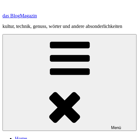
Zum
Inhalt
das BlogMagazin
springen
kultur, technik, genuss, wörter und andere absonderlichkeiten
Menü
Home