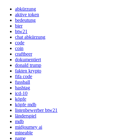
abkürzung
aktive token
bedeutung
bier
btw21
chat abkürzung
code
coin
craftbeer
dokumentiert
donald trump
fakten krypto
fifa code
fussball
hashtag
icd-10
köpfe
köpfe mdb
listenbewerber btw21
länderspiel
mdb
midjourney ai
mineable
name