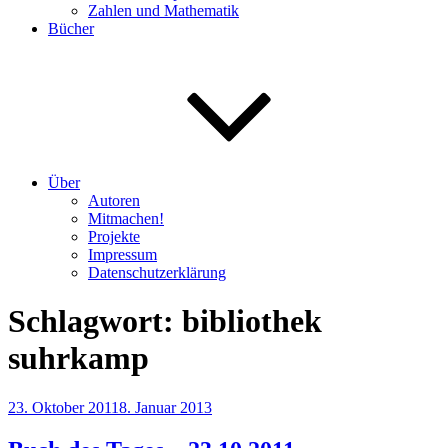
Zahlen und Mathematik
Bücher
Über
Autoren
Mitmachen!
Projekte
Impressum
Datenschutzerklärung
Schlagwort:
bibliothek
suhrkamp
Veröffentlicht
23. Oktober 2011
8. Januar 2013
am