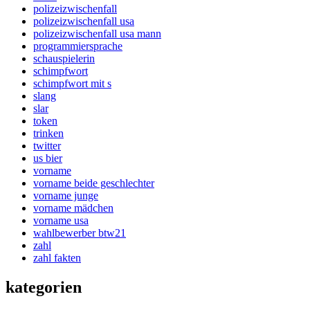
polizeizwischenfall
polizeizwischenfall usa
polizeizwischenfall usa mann
programmiersprache
schauspielerin
schimpfwort
schimpfwort mit s
slang
slar
token
trinken
twitter
us bier
vorname
vorname beide geschlechter
vorname junge
vorname mädchen
vorname usa
wahlbewerber btw21
zahl
zahl fakten
kategorien