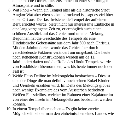
einheimische Dörfer, alles zusammen in einer sehr ruhigen
Atmosphäre und in stille.
Wat Phou – Wenn ein Tempel älter als die historische Stadt
Angkor Wat aber eben so beeindruckend ist, sagt es viel über
einen Ort aus. Der fast freistehende Tempel der auf einem
Berg errichtet wurde, bietet nicht nur interessante Einblicke in
eine lang vergangene Zeit zu, er ermöglich auch einen
schönen Ausblick auf das Gebiet rund um den Mekong.
Begonnen hat die Geschichte des Tempels als eine
Hinduistische Gebetsstätte aus dem Jahr 500 nach Christus.
Mit den Jahrhunderten wurde das Gebiet aber durch
verschiedenste Faktoren verändert um umgebaut. Die heute
noch stehenden Konstruktionen werden auf da 11.
Jahrhundert datiert und die Rolle des Hindu Tempels wurde
von Buddhisten übernommen, was bis heute immer noch der
Fall ist.
Weiße Fluss Delfine im Mekongdelta beobachten – Dies ist
eine der Dinge die man definitiv noch seinen Enkel Kindern
und Urenkeln erzählen wird. Im Delta des Mekongs gibt es
noch wenige Exemplare des vom Aussterben bedrohten
Weißen Flussdelfins, welcher im Rahmen einer Kajaktour im
von einer der Inseln im Mekongdelta aus beobachtet werden
können.
In einem Tempel übernachten – Es gibt keine zweite
Möglichkeit bei der man den einheimischen eines Landes wie