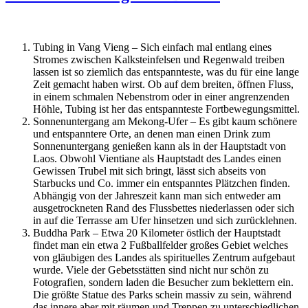
Tubing in Vang Vieng – Sich einfach mal entlang eines
Stromes zwischen Kalksteinfelsen und Regenwald treiben
lassen ist so ziemlich das entspannteste, was du für eine lange
Zeit gemacht haben wirst. Ob auf dem breiten, öffnen Fluss,
in einem schmalen Nebenstrom oder in einer angrenzenden
Höhle, Tubing ist her das entspannteste Fortbewegungsmittel.
Sonnenuntergang am Mekong-Ufer – Es gibt kaum schönere
und entspanntere Orte, an denen man einen Drink zum
Sonnenuntergang genießen kann als in der Hauptstadt von
Laos. Obwohl Vientiane als Hauptstadt des Landes einen
Gewissen Trubel mit sich bringt, lässt sich abseits von
Starbucks und Co. immer ein entspanntes Plätzchen finden.
Abhängig von der Jahreszeit kann man sich entweder am
ausgetrockneten Rand des Flussbettes niederlassen oder sich
in auf die Terrasse am Ufer hinsetzen und sich zurücklehnen.
Buddha Park – Etwa 20 Kilometer östlich der Hauptstadt
findet man ein etwa 2 Fußballfelder großes Gebiet welches
von gläubigen des Landes als spirituelles Zentrum aufgebaut
wurde. Viele der Gebetsstätten sind nicht nur schön zu
Fotografien, sondern laden die Besucher zum beklettern ein.
Die größte Statue des Parks schein massiv zu sein, während
das innere aber mit räumen und Treppen zu unterschiedlichen