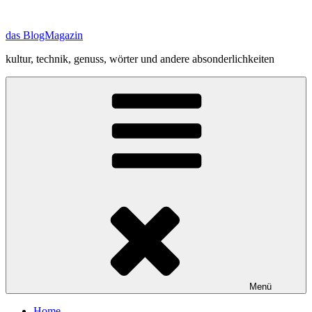
Zum
Inhalt
das BlogMagazin
springen
kultur, technik, genuss, wörter und andere absonderlichkeiten
Menü
Home