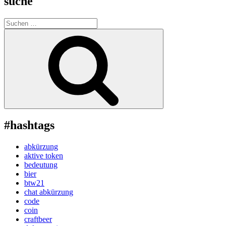
suche
Suche
nach:
Suchen
#hashtags
abkürzung
aktive token
bedeutung
bier
btw21
chat abkürzung
code
coin
craftbeer