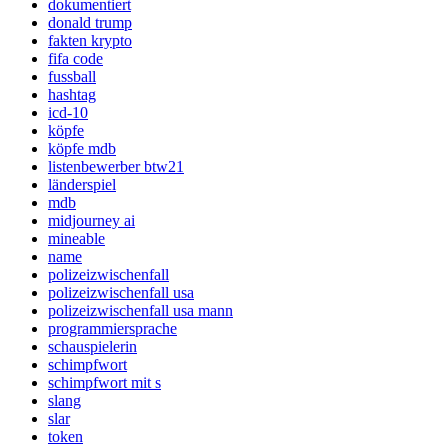
dokumentiert
donald trump
fakten krypto
fifa code
fussball
hashtag
icd-10
köpfe
köpfe mdb
listenbewerber btw21
länderspiel
mdb
midjourney ai
mineable
name
polizeizwischenfall
polizeizwischenfall usa
polizeizwischenfall usa mann
programmiersprache
schauspielerin
schimpfwort
schimpfwort mit s
slang
slar
token