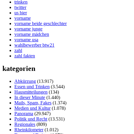
trinken
twitter
us bier
vorname
vorname beide geschlechter
vorname junge
vorname mädchen
vorname usa
wahlbewerber btw21
zahl
zahl fakten
kategorien
Abkürzung
(13.917)
Essen und Trinken
(3.544)
Hausmitteilungen
(134)
In dieser Minute
(1.440)
Mails, Spam, Fakes
(1.374)
Medien und Kultur
(1.078)
Panorama
(29.947)
Politik und Recht
(13.531)
Regionales
(809)
Rheinkilometer
(1.012)