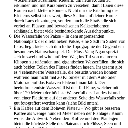
Wochenende zusammen Klettern, um neue Routen zu
erkunden und mit Karabinern zu versehen, damit Laien diese
Routen nach klettern können. Nicht nur die Erfahrung des
Kletterns selbst ist es wert, diese Station auf deiner Route
durch Laos einzutragen, sondern auch die Straße die sich
vorbei an Flüssen und bewachsenen Kalksteinbergen
schlängelt, bietet viele beeindruckende Aussichtspunkte.
Die Wasserfälle vor Pakse – In dem angrenzenden
Nationalpark der direkt neben Pakse, eine Stadt im Süden von
Laos, liegt, bietet sich durch die Topographie der Gegend ein
besonderes Naturschauspiel. Der Fluss Vang Ngao spreizt
sich in zwei und wird auf dem Weg ins Tal von mehreren
Klippen zu reißenden und gigantischen Wasserfällen, die sich
auch beiden Teilen des Flusses finden lassen. Insgesamt gibt
es 4 sehenswerte Wasserfälle, die besucht werden können,
während man nicht mal 20 Kilometer mit dem Auto oder
Motorrad auf das Bolaven Plateau hinauffährt. Der
beeindruckendste Wasserfall ist der Tad Fane, welcher mit
über 120 Metern der höchste Wasserfall des Landes ist und
von einer Plattform auf der anderen Seite des Wasserfalls sehr
gut fotografiert werden kann (siehe Bild unten).
Ein Kaffee auf dem Bolaven Plateau – Wo gibt es besseren
Kaffee als wenige hundert Meter neben der Plantage? Kaum
wo ist die Antwort. Neben dem Kaffee und den Plantagen
bietet die höchste Stelle des Plateaus noch Flüsse, Seen und