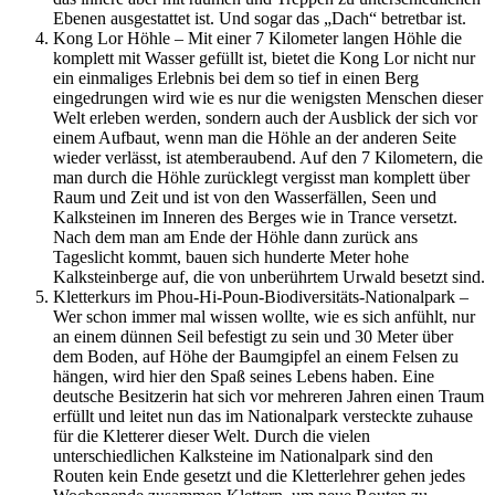
Ebenen ausgestattet ist. Und sogar das „Dach“ betretbar ist.
Kong Lor Höhle – Mit einer 7 Kilometer langen Höhle die
komplett mit Wasser gefüllt ist, bietet die Kong Lor nicht nur
ein einmaliges Erlebnis bei dem so tief in einen Berg
eingedrungen wird wie es nur die wenigsten Menschen dieser
Welt erleben werden, sondern auch der Ausblick der sich vor
einem Aufbaut, wenn man die Höhle an der anderen Seite
wieder verlässt, ist atemberaubend. Auf den 7 Kilometern, die
man durch die Höhle zurücklegt vergisst man komplett über
Raum und Zeit und ist von den Wasserfällen, Seen und
Kalksteinen im Inneren des Berges wie in Trance versetzt.
Nach dem man am Ende der Höhle dann zurück ans
Tageslicht kommt, bauen sich hunderte Meter hohe
Kalksteinberge auf, die von unberührtem Urwald besetzt sind.
Kletterkurs im Phou-Hi-Poun-Biodiversitäts-Nationalpark –
Wer schon immer mal wissen wollte, wie es sich anfühlt, nur
an einem dünnen Seil befestigt zu sein und 30 Meter über
dem Boden, auf Höhe der Baumgipfel an einem Felsen zu
hängen, wird hier den Spaß seines Lebens haben. Eine
deutsche Besitzerin hat sich vor mehreren Jahren einen Traum
erfüllt und leitet nun das im Nationalpark versteckte zuhause
für die Kletterer dieser Welt. Durch die vielen
unterschiedlichen Kalksteine im Nationalpark sind den
Routen kein Ende gesetzt und die Kletterlehrer gehen jedes