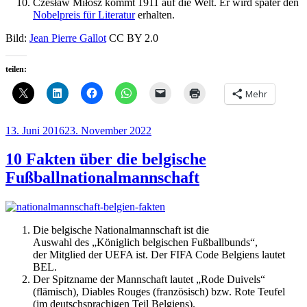
Czesław Miłosz kommt 1911 auf die Welt. Er wird später den
Nobelpreis für Literatur
erhalten.
Bild:
Jean Pierre Gallot
CC BY 2.0
teilen:
Mehr
Veröffentlicht
13. Juni 2016
23. November 2022
am
10 Fakten über die belgische
Fußballnationalmannschaft
Die belgische Nationalmannschaft ist die
Auswahl des „Königlich belgischen Fußballbunds“,
der Mitglied der UEFA ist. Der FIFA Code Belgiens lautet
BEL.
Der Spitzname der Mannschaft lautet „Rode Duivels“
(flämisch), Diables Rouges (französisch) bzw. Rote Teufel
(im deutschsprachigen Teil Belgiens).