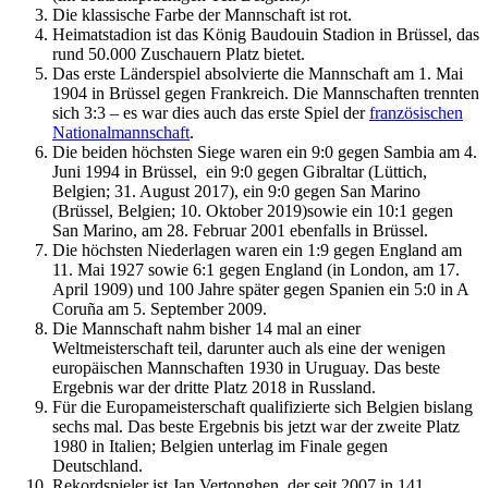
Die klassische Farbe der Mannschaft ist rot.
Heimatstadion ist das König Baudouin Stadion in Brüssel, das
rund 50.000 Zuschauern Platz bietet.
Das erste Länderspiel absolvierte die Mannschaft am 1. Mai
1904 in Brüssel gegen Frankreich. Die Mannschaften trennten
sich 3:3 – es war dies auch das erste Spiel der
französischen
Nationalmannschaft
.
Die beiden höchsten Siege waren ein 9:0 gegen Sambia am 4.
Juni 1994 in Brüssel, ein 9:0 gegen Gibraltar (Lüttich,
Belgien; 31. August 2017), ein 9:0 gegen San Marino
(Brüssel, Belgien; 10. Oktober 2019)sowie ein 10:1 gegen
San Marino, am 28. Februar 2001 ebenfalls in Brüssel.
Die höchsten Niederlagen waren ein 1:9 gegen England am
11. Mai 1927 sowie 6:1 gegen England (in London, am 17.
April 1909) und 100 Jahre später gegen Spanien ein 5:0 in A
Coruña am 5. September 2009.
Die Mannschaft nahm bisher 14 mal an einer
Weltmeisterschaft teil, darunter auch als eine der wenigen
europäischen Mannschaften 1930 in Uruguay. Das beste
Ergebnis war der dritte Platz 2018 in Russland.
Für die Europameisterschaft qualifizierte sich Belgien bislang
sechs mal. Das beste Ergebnis bis jetzt war der zweite Platz
1980 in Italien; Belgien unterlag im Finale gegen
Deutschland.
Rekordspieler ist Jan Vertonghen, der seit 2007 in 141