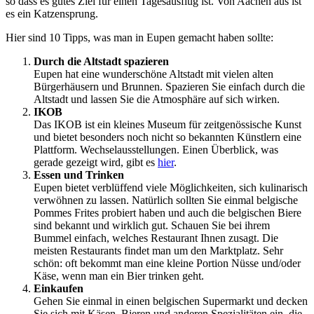
so dass es gutes Ziel für einen Tagesausflug ist. Von Aachen aus ist
es ein Katzensprung.
Hier sind 10 Tipps, was man in Eupen gemacht haben sollte:
Durch die Altstadt spazieren
Eupen hat eine wunderschöne Altstadt mit vielen alten
Bürgerhäusern und Brunnen. Spazieren Sie einfach durch die
Altstadt und lassen Sie die Atmosphäre auf sich wirken.
IKOB
Das IKOB ist ein kleines Museum für zeitgenössische Kunst
und bietet besonders noch nicht so bekannten Künstlern eine
Plattform. Wechselausstellungen. Einen Überblick, was
gerade gezeigt wird, gibt es
hier
.
Essen und Trinken
Eupen bietet verblüffend viele Möglichkeiten, sich kulinarisch
verwöhnen zu lassen. Natürlich sollten Sie einmal belgische
Pommes Frites probiert haben und auch die belgischen Biere
sind bekannt und wirklich gut. Schauen Sie bei ihrem
Bummel einfach, welches Restaurant Ihnen zusagt. Die
meisten Restaurants findet man um den Marktplatz. Sehr
schön: oft bekommt man eine kleine Portion Nüsse und/oder
Käse, wenn man ein Bier trinken geht.
Einkaufen
Gehen Sie einmal in einen belgischen Supermarkt und decken
Sie sich mit Käsen, Bieren und anderen Spezialitäten ein, die