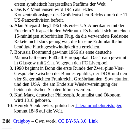
ersten synthetisch hergestellten Parfüms der Welt.
Das KZ Mauthausen wird 1945 als letztes
Konzentrationslager des Großdeutschen Reichs durch die 11.
US-Panzerdivision befreit.
Alan Shepard fliegt 1961 als erster US-Amerikaner mit der
Freedom 7 Kapsel in den Weltraum. Es handelt sich um einen
15-minütigen suborbitalen Flug, da die verwendete Redstone
Rakete nicht stark genug war, die für eine Erdumlaufbahn
benötigte Fluchtgeschwindigkeit zu erreichen.
Borussia Dortmund gewinnt 1966 als erste deutsche
Mannschaft einen Fußball-Europapokal. Das Team gewinnt
in Glasgow mit 2:1 n. V. gegen den FC Liverpool.
1990 beginnt in Bonn die erste Runde der Zwei-plus-Vier-
Gespräche zwischen der Bundesrepublik, der DDR und den
vier Siegermächten Frankreich, Großbritannien, Sowjetunion
und den USA, die am Ende zur Wiedervereinigung der
beiden deutschen Staaten führen werden.
Karl Marx, deutscher Philosoph, Journalist und Ökonom,
wird 1818 geboren.
Henryk Sienkiewicz, polnischer
Literaturnobelpreisträger
,
kommt 1846 auf die Welt.
Bild:
Craigboy
–
Own work
,
CC BY-SA 3.0
,
Link