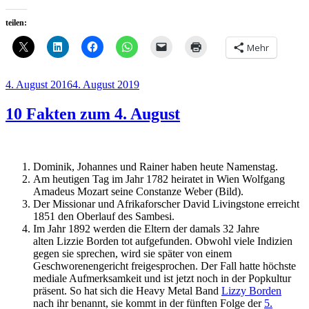
teilen:
Mehr
Veröffentlicht
4. August 2016
4. August 2019
am
10 Fakten zum 4. August
Dominik, Johannes und Rainer haben heute Namenstag.
Am heutigen Tag im Jahr 1782 heiratet in Wien Wolfgang
Amadeus Mozart seine Constanze Weber (Bild).
Der Missionar und Afrikaforscher David Livingstone erreicht
1851 den Oberlauf des Sambesi.
Im Jahr 1892 werden die Eltern der damals 32 Jahre
alten Lizzie Borden tot aufgefunden. Obwohl viele Indizien
gegen sie sprechen, wird sie später von einem
Geschworenengericht freigesprochen. Der Fall hatte höchste
mediale Aufmerksamkeit und ist jetzt noch in der Popkultur
präsent. So hat sich die Heavy Metal Band
Lizzy Borden
nach ihr benannt, sie kommt in der fünften Folge der
5.