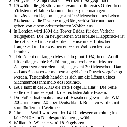
Die „Wiener Sängerknaben“ werden 1498 gegründet.
1764 tötet die „Bestie vom Gévaudan“ ihr erstes Opfer. In den
nächsten drei Jahren kommen in der gleichnamigen
französischen Region insgesamt 102 Menschen ums Leben.
Bis heute ist die Ursache ungeklärt, seriöse Vermutungen
gehen von einem oder mehreren Wölfen aus.
In London wird 1894 die Tower Bridge für den Verkehr
freigegeben. Die im neugotischen Stil erbaute Klappbrücke ist
die östlichste Brücke über die Themse in der britischen
Hauptstadt und inzwischen eines der Wahrzeichen von
London.
„Die Nacht der langen Messer“ beginnt 1934, in der Adolf
Hitler die gesamte SA-Führung und weitere unliebsame
Zeitgenossen ermorden lässt, insgesamt 200 Menschen. Damit
soll aus Staatsnotwehr einem angeblichen Putsch vorgebeugt
werden. Tatsächlich handelt es sich um die Lösung eines
Machtkampfs innerhalb des Regimes.
1981 läuft in der ARD die erste Folge „Dallas“. Die Serie
sollte die Bundesrepublik die nächsten Jahre fesseln.
Die Fußballnationalmannschaft Brasiliens gewinnt die WM
2002 mit einem 2:0 über Deutschland. Brasilien wird damit
zum fünften mal Weltmeister.
Christian Wulff wird von der 14. Bundesversammlung im
Jahr 2010 zum Bundespräsidenten gewählt.
William A. Wheeler wird 1819 geboren.