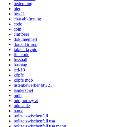
bedeutung
bier
btw21
chat abkürzung
code
coin
craftbeer
dokumentiert
donald trump
fakten krypto
fifa code
fussball
hashtag
icd-10
köpfe
köpfe mdb
listenbewerber btw21
länderspiel
mdb
midjourney ai
mineable
name
polizeizwischenfall
polizeizwischenfall usa
polizeizwischenfall usa mann