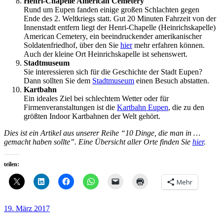
Henri-Chapelle American Cemetery
Rund um Eupen fanden einige großen Schlachten gegen
Ende des 2. Weltkriegs statt. Gut 20 Minuten Fahrzeit von der
Innenstadt entfern liegt der Henri-Chapelle (Heinrichskapelle)
American Cemetery, ein beeindruckender amerikanischer
Soldatenfriedhof, über den Sie
hier
mehr erfahren können.
Auch der kleine Ort Heinrichskapelle ist sehenswert.
Stadtmuseum
Sie interessieren sich für die Geschichte der Stadt Eupen?
Dann sollten Sie dem
Stadtmuseum
einen Besuch abstatten.
Kartbahn
Ein ideales Ziel bei schlechtem Wetter oder für
Firmenveranstaltungen ist die
Kartbahn Eupen
, die zu den
größten Indoor Kartbahnen der Welt gehört.
Dies ist ein Artikel aus unserer Reihe “10 Dinge, die man in …
gemacht haben sollte”. Eine Übersicht aller Orte finden Sie
hier
.
teilen:
Mehr
Veröffentlicht
19. März 2017
am