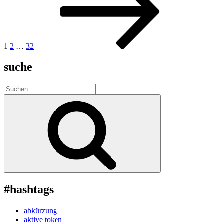
Beiträge
1
2
…
32
suche
Suche
nach:
Suchen
#hashtags
abkürzung
aktive token