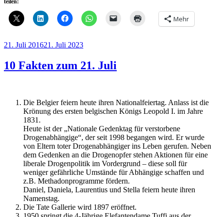
teilen:
Mehr
Veröffentlicht
21. Juli 2016
21. Juli 2023
am
10 Fakten zum 21. Juli
Die Belgier feiern heute ihren Nationalfeiertag. Anlass ist die
Krönung des ersten belgischen Königs Leopold I. im Jahre
1831.
Heute ist der „Nationale Gedenktag für verstorbene
Drogenabhängige“, der seit 1998 begangen wird. Er wurde
von Eltern toter Drogenabhängiger ins Leben gerufen. Neben
dem Gedenken an die Drogenopfer stehen Aktionen für eine
liberale Drogenpolitik im Vordergrund – diese soll für
weniger gefährliche Umstände für Abhängige schaffen und
z.B. Methadonprogramme fördern.
Daniel, Daniela, Laurentius und Stella feiern heute ihren
Namenstag.
Die Tate Gallerie wird 1897 eröffnet.
1950 springt die 4-Jährige Elefantendame Tuffi aus der