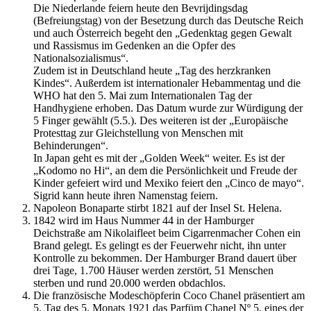
Die Niederlande feiern heute den Bevrijdingsdag
(Befreiungstag) von der Besetzung durch das Deutsche Reich
und auch Österreich begeht den „Gedenktag gegen Gewalt
und Rassismus im Gedenken an die Opfer des
Nationalsozialismus“.
Zudem ist in Deutschland heute „Tag des herzkranken
Kindes“. Außerdem ist internationaler Hebammentag und die
WHO hat den 5. Mai zum Internationalen Tag der
Handhygiene erhoben. Das Datum wurde zur Würdigung der
5 Finger gewählt (5.5.). Des weiteren ist der „Europäische
Protesttag zur Gleichstellung von Menschen mit
Behinderungen“.
In Japan geht es mit der „Golden Week“ weiter. Es ist der
„Kodomo no Hi“, an dem die Persönlichkeit und Freude der
Kinder gefeiert wird und Mexiko feiert den „Cinco de mayo“.
Sigrid kann heute ihren Namenstag feiern.
Napoleon Bonaparte stirbt 1821 auf der Insel St. Helena.
1842 wird im Haus Nummer 44 in der Hamburger
Deichstraße am Nikolaifleet beim Cigarrenmacher Cohen ein
Brand gelegt. Es gelingt es der Feuerwehr nicht, ihn unter
Kontrolle zu bekommen. Der Hamburger Brand dauert über
drei Tage, 1.700 Häuser werden zerstört, 51 Menschen
sterben und rund 20.000 werden obdachlos.
Die französische Modeschöpferin Coco Chanel präsentiert am
5. Tag des 5. Monats 1921 das Parfüm Chanel Nº 5, eines der