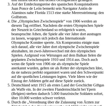
Auf der Entdeckungsreise des spanischen Konquistadoren
Juan Ponce de León bemerkt sein Navigator Antón de
Alaminos nahe Florida 1513 eine starke Meeresströmung: den
Golfstrom.
Die „Olympischen Zwischenspiele“ von 1906 werden an
diesem Tag eröffnet. Nachdem die ersten Olympischen Spiele
der Neuzeit in Griechenland so erfolgreich waren,
beanspruchte Athen, die Spiele alle vier Jahre dort austragen
zu lassen, wogegen sich jedoch das Internationale
Olympische Komitee sperrte. Als Kompromiss einigte man
sich darauf, alle vier Jahre dort olympische Zwischenspiele
abzuhalten, im zwei-Jahreswechsel mit den olympischen
Spielen. Aufgrund von Wirrungen auf dem Balkan fielen die
geplanten Zwischenspiele 1910 und 1914 aus. Doch auch
wenn die Spiele von 1906 nie als olympische Spiele
anerkannt wurden, gelten sie als Retter der olympischen Idee,
da sie nahezu perfekt organisiert waren und den Schwerpunkt
auf die sportlichen Leistungen legten. Viele Ideen wie der
Einzug der Athleten geht auf diese Spiele zurück.
Deutschland setzt 1915 als erstes Land der Geschichte Giftgas
als Waffe ein. In der zweiten Flandernschlacht bei Ypern
(Belgien) sterben dadurch 5.000 französische Soldaten sofort,
über 10.000 werden schwer verletzt.
Durch die „Verordnung über die Zulassung von Ärzten zur