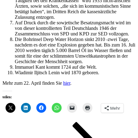
Tätigkeit bei den Krankenkassen“ wird 1933 nicht-arischen“
Ärzten, sowie solchen, „die sich im kommunistischen Sinne
betätigt haben“, im Dritten Reich die kassenärztliche
Zulassung entzogen.
Auf Druck durch die sowjetische Besatzungsmacht wird im
von dieser kontrollierten Teil Deutschlands 1946 der
Zusammenschluss von SPD und KPD zur SED vollzogen.
Die Bohrinsel Deep Water Horizon sinkt 2010 -zwei Tage,
nachdem es dort eine Explosion gegeben hat. Bis zum 16. Juli
2010 werden täglich 5.000 Barrel Öl ins Wasser fließen und
somit für eine der schlimmsten Umweltkatastrophen in der
Geschichte der Menschheit sorgen.
Immanuel Kant kommt 1724 auf die Welt.
Wladimir Iljitsch Lenin wird 1870 geboren.
Mehr zum 22. April finden Sie
hier
.
teilen:
Mehr
Seitennummerierung
Seite
Seite
Seite
Nächste
Seite
der