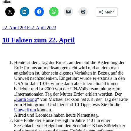
teilen:
Mehr
Veröffentlicht
22. April 2016
22. April 2023
am
10 Fakten zum 22. April
Heute ist der „Tag der Erde“, an dem auf die Bedeutung der
Erde für uns aufmerksam gemacht wird und an dem man
angehalten ist, über sein eigenes Verhalten in Bezug auf die
Umwelt nachzudenken. Eingeführt wurde er erstmals in den
USA im Jahr 1970, wurde dann aber international immer
beliebter und ist 2009 von der UN-Vollversammlung zum
„Internationalen Tag der Mutter Erde“ erklärt worden. Der
„
Earth Song
“ von Michael Jackson hat z.B. den Tag der Erde
zum Hintergrund. Und hier sind 10 Tipps, was Sie für die
Umwelt tun
können.
Alfred und Leonidas haben heute Namenstag.
Eine Flotte der Hanse besiegt im Jahre 1401 in einer
Seeschlacht vor Helgoland den Seeräuber Klaus Störtebeker
und nimmt diesen und dessen Gefolgsleuten gefangen.