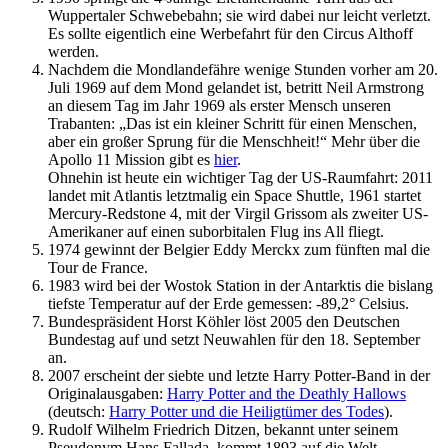
Wuppertaler Schwebebahn; sie wird dabei nur leicht verletzt.
Es sollte eigentlich eine Werbefahrt für den Circus Althoff
werden.
Nachdem die Mondlandefähre wenige Stunden vorher am 20.
Juli 1969 auf dem Mond gelandet ist, betritt Neil Armstrong
an diesem Tag im Jahr 1969 als erster Mensch unseren
Trabanten: „Das ist ein kleiner Schritt für einen Menschen,
aber ein großer Sprung für die Menschheit!“ Mehr über die
Apollo 11 Mission gibt es
hier
.
Ohnehin ist heute ein wichtiger Tag der US-Raumfahrt: 2011
landet mit Atlantis letztmalig ein Space Shuttle, 1961 startet
Mercury-Redstone 4, mit der Virgil Grissom als zweiter US-
Amerikaner auf einen suborbitalen Flug ins All fliegt.
1974 gewinnt der Belgier Eddy Merckx zum fünften mal die
Tour de France.
1983 wird bei der Wostok Station in der Antarktis die bislang
tiefste Temperatur auf der Erde gemessen: -89,2° Celsius.
Bundespräsident Horst Köhler löst 2005 den Deutschen
Bundestag auf und setzt Neuwahlen für den 18. September
an.
2007 erscheint der siebte und letzte Harry Potter-Band in der
Originalausgaben:
Harry Potter and the Deathly Hallows
(deutsch:
Harry Potter und die Heiligtümer des Todes
).
Rudolf Wilhelm Friedrich Ditzen, bekannt unter seinem
Pseudonym Hans Fallada, kommt 1893 auf die Welt.