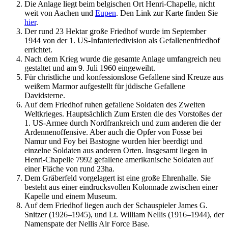
Die Anlage liegt beim belgischen Ort Henri-Chapelle, nicht
weit von Aachen und
Eupen
. Den Link zur Karte finden Sie
hier
.
Der rund 23 Hektar große Friedhof wurde im September
1944 von der 1. US-Infanteriedivision als Gefallenenfriedhof
errichtet.
Nach dem Krieg wurde die gesamte Anlage umfangreich neu
gestaltet und am 9. Juli 1960 eingeweiht.
Für christliche und konfessionslose Gefallene sind Kreuze aus
weißem Marmor aufgestellt für jüdische Gefallene
Davidsterne.
Auf dem Friedhof ruhen gefallene Soldaten des Zweiten
Weltkrieges. Hauptsächlich Zum Ersten die des Vorstoßes der
1. US-Armee durch Nordfrankreich und zum anderen die der
Ardennenoffensive. Aber auch die Opfer von Fosse bei
Namur und Foy bei Bastogne wurden hier beerdigt und
einzelne Soldaten aus anderen Orten. Insgesamt liegen in
Henri-Chapelle 7992 gefallene amerikanische Soldaten auf
einer Fläche von rund 23ha.
Dem Gräberfeld vorgelagert ist eine große Ehrenhalle. Sie
besteht aus einer eindrucksvollen Kolonnade zwischen einer
Kapelle und einem Museum.
Auf dem Friedhof liegen auch der Schauspieler James G.
Snitzer (1926–1945), und Lt. William Nellis (1916–1944), der
Namenspate der Nellis Air Force Base.