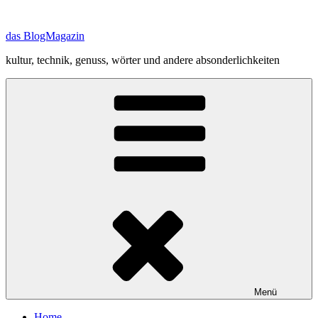
Zum
Inhalt
das BlogMagazin
springen
kultur, technik, genuss, wörter und andere absonderlichkeiten
Menü
Home