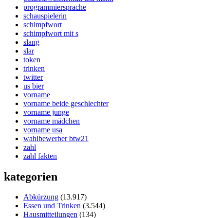
programmiersprache
schauspielerin
schimpfwort
schimpfwort mit s
slang
slar
token
trinken
twitter
us bier
vorname
vorname beide geschlechter
vorname junge
vorname mädchen
vorname usa
wahlbewerber btw21
zahl
zahl fakten
kategorien
Abkürzung
(13.917)
Essen und Trinken
(3.544)
Hausmitteilungen
(134)