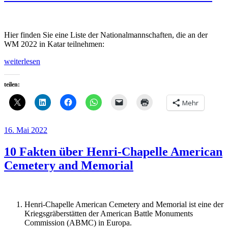
Hier finden Sie eine Liste der Nationalmannschaften, die an der
WM 2022 in Katar teilnehmen:
„Liste:
weiterlesen
Teilnehmer
an
teilen:
der
Fußballweltmeisterschaft
Mehr
2022
in
Katar“
Veröffentlicht
16. Mai 2022
am
10 Fakten über Henri-Chapelle American
Cemetery and Memorial
Henri-Chapelle American Cemetery and Memorial ist eine der
Kriegsgräberstätten der American Battle Monuments
Commission (ABMC) in Europa.