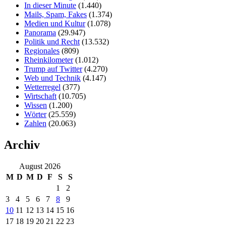
In dieser Minute
(1.440)
Mails, Spam, Fakes
(1.374)
Medien und Kultur
(1.078)
Panorama
(29.947)
Politik und Recht
(13.532)
Regionales
(809)
Rheinkilometer
(1.012)
Trump auf Twitter
(4.270)
Web und Technik
(4.147)
Wetterregel
(377)
Wirtschaft
(10.705)
Wissen
(1.200)
Wörter
(25.559)
Zahlen
(20.063)
Archiv
August 2026
M
D
M
D
F
S
S
1
2
3
4
5
6
7
8
9
10
11
12
13
14
15
16
17
18
19
20
21
22
23