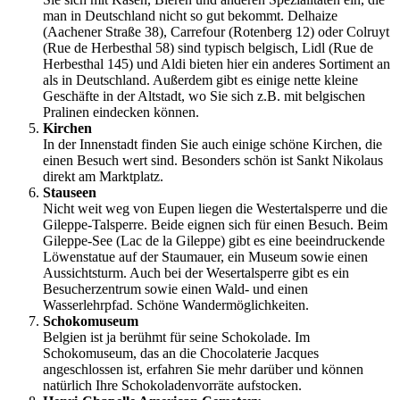
man in Deutschland nicht so gut bekommt. Delhaize
(Aachener Straße 38), Carrefour (Rotenberg 12) oder Colruyt
(Rue de Herbesthal 58) sind typisch belgisch, Lidl (Rue de
Herbesthal 145) und Aldi bieten hier ein anderes Sortiment an
als in Deutschland. Außerdem gibt es einige nette kleine
Geschäfte in der Altstadt, wo Sie sich z.B. mit belgischen
Pralinen eindecken können.
Kirchen
In der Innenstadt finden Sie auch einige schöne Kirchen, die
einen Besuch wert sind. Besonders schön ist Sankt Nikolaus
direkt am Marktplatz.
Stauseen
Nicht weit weg von Eupen liegen die Westertalsperre und die
Gileppe-Talsperre. Beide eignen sich für einen Besuch. Beim
Gileppe-See (Lac de la Gileppe) gibt es eine beeindruckende
Löwenstatue auf der Staumauer, ein Museum sowie einen
Aussichtsturm. Auch bei der Wesertalsperre gibt es ein
Besucherzentrum sowie einen Wald- und einen
Wasserlehrpfad. Schöne Wandermöglichkeiten.
Schokomuseum
Belgien ist ja berühmt für seine Schokolade. Im
Schokomuseum, das an die Chocolaterie Jacques
angeschlossen ist, erfahren Sie mehr darüber und können
natürlich Ihre Schokoladenvorräte aufstocken.