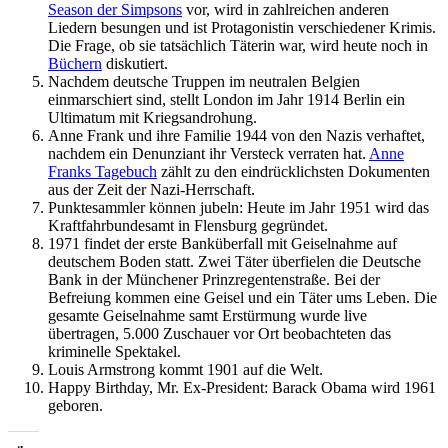
Season der Simpsons
vor, wird in zahlreichen anderen
Liedern besungen und ist Protagonistin verschiedener Krimis.
Die Frage, ob sie tatsächlich Täterin war, wird heute noch in
Büchern
diskutiert.
Nachdem deutsche Truppen im neutralen Belgien
einmarschiert sind, stellt London im Jahr 1914 Berlin ein
Ultimatum mit Kriegsandrohung.
Anne Frank und ihre Familie 1944 von den Nazis verhaftet,
nachdem ein Denunziant ihr Versteck verraten hat.
Anne
Franks Tagebuch
zählt zu den eindrücklichsten Dokumenten
aus der Zeit der Nazi-Herrschaft.
Punktesammler können jubeln: Heute im Jahr 1951 wird das
Kraftfahrbundesamt in Flensburg gegründet.
1971 findet der erste Banküberfall mit Geiselnahme auf
deutschem Boden statt. Zwei Täter überfielen die Deutsche
Bank in der Münchener Prinzregentenstraße. Bei der
Befreiung kommen eine Geisel und ein Täter ums Leben. Die
gesamte Geiselnahme samt Erstürmung wurde live
übertragen, 5.000 Zuschauer vor Ort beobachteten das
kriminelle Spektakel.
Louis Armstrong kommt 1901 auf die Welt.
Happy Birthday, Mr. Ex-President: Barack Obama wird 1961
geboren.