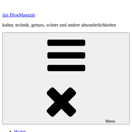
Zum
Inhalt
das BlogMagazin
springen
kultur, technik, genuss, wörter und andere absonderlichkeiten
Menü
Home