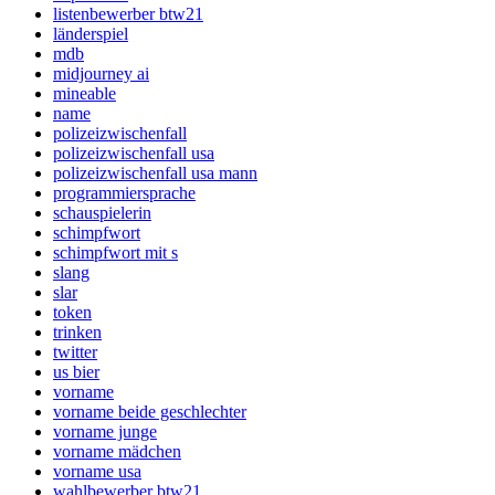
listenbewerber btw21
länderspiel
mdb
midjourney ai
mineable
name
polizeizwischenfall
polizeizwischenfall usa
polizeizwischenfall usa mann
programmiersprache
schauspielerin
schimpfwort
schimpfwort mit s
slang
slar
token
trinken
twitter
us bier
vorname
vorname beide geschlechter
vorname junge
vorname mädchen
vorname usa
wahlbewerber btw21