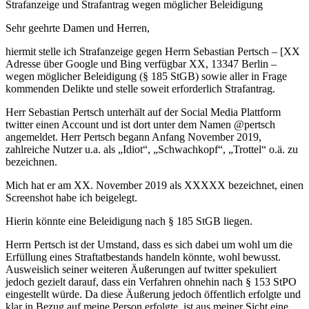
Strafanzeige und Strafantrag wegen möglicher Beleidigung
Sehr geehrte Damen und Herren,
hiermit stelle ich Strafanzeige gegen Herrn Sebastian Pertsch – [XX
Adresse über Google und Bing verfügbar XX, 13347 Berlin –
wegen möglicher Beleidigung (§ 185 StGB) sowie aller in Frage
kommenden Delikte und stelle soweit erforderlich Strafantrag.
Herr Sebastian Pertsch unterhält auf der Social Media Plattform
twitter einen Account und ist dort unter dem Namen @pertsch
angemeldet. Herr Pertsch begann Anfang November 2019,
zahlreiche Nutzer u.a. als „Idiot“, „Schwachkopf“, „Trottel“ o.ä. zu
bezeichnen.
Mich hat er am XX. November 2019 als XXXXX bezeichnet, einen
Screenshot habe ich beigelegt.
Hierin könnte eine Beleidigung nach § 185 StGB liegen.
Herrn Pertsch ist der Umstand, dass es sich dabei um wohl um die
Erfüllung eines Straftatbestands handeln könnte, wohl bewusst.
Ausweislich seiner weiteren Äußerungen auf twitter spekuliert
jedoch gezielt darauf, dass ein Verfahren ohnehin nach § 153 StPO
eingestellt würde. Da diese Äußerung jedoch öffentlich erfolgte und
klar in Bezug auf meine Person erfolgte, ist aus meiner Sicht eine