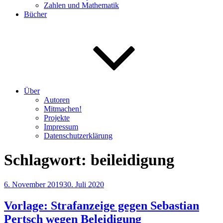
Zahlen und Mathematik
Bücher
Über
Autoren
Mitmachen!
Projekte
Impressum
Datenschutzerklärung
Schlagwort:
beileidigung
Veröffentlicht
6. November 2019
30. Juli 2020
am
Vorlage: Strafanzeige gegen Sebastian
Pertsch wegen Beleidigung