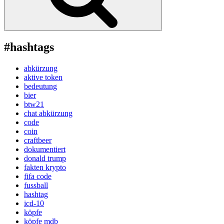
#hashtags
abkürzung
aktive token
bedeutung
bier
btw21
chat abkürzung
code
coin
craftbeer
dokumentiert
donald trump
fakten krypto
fifa code
fussball
hashtag
icd-10
köpfe
köpfe mdb