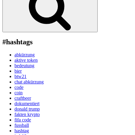
#hashtags
abkürzung
aktive token
bedeutung
bier
btw21
chat abkürzung
code
coin
craftbeer
dokumentiert
donald trump
fakten krypto
fifa code
fussball
hashtag