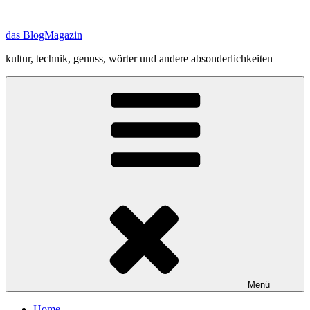
Zum
Inhalt
das BlogMagazin
springen
kultur, technik, genuss, wörter und andere absonderlichkeiten
Menü
Home