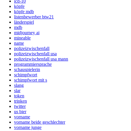
icd-10
köpfe
köpfe mdb
listenbewerber btw21
länderspiel
mdb
midjourney ai
mineable
name
polizeizwischenfall
polizeizwischenfall usa
polizeizwischenfall usa mann
programmiersprache
schauspielerin
schimpfwort
schimpfwort mit s
slang
slar
token
trinken
twitter
us bier
vorname
vorname beide geschlechter
vorname junge