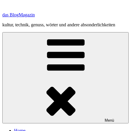
Zum
Inhalt
das BlogMagazin
springen
kultur, technik, genuss, wörter und andere absonderlichkeiten
Menü
Home