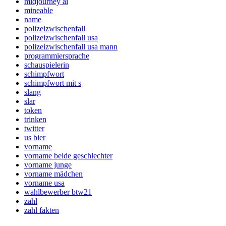
midjourney ai
mineable
name
polizeizwischenfall
polizeizwischenfall usa
polizeizwischenfall usa mann
programmiersprache
schauspielerin
schimpfwort
schimpfwort mit s
slang
slar
token
trinken
twitter
us bier
vorname
vorname beide geschlechter
vorname junge
vorname mädchen
vorname usa
wahlbewerber btw21
zahl
zahl fakten