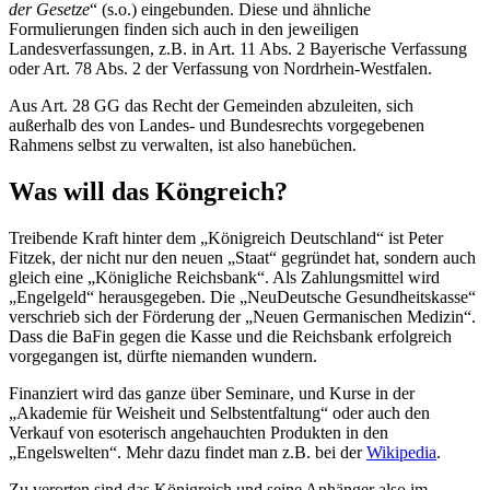
der Gesetze
“ (s.o.) eingebunden. Diese und ähnliche
Formulierungen finden sich auch in den jeweiligen
Landesverfassungen, z.B. in Art. 11 Abs. 2 Bayerische Verfassung
oder Art. 78 Abs. 2 der Verfassung von Nordrhein-Westfalen.
Aus Art. 28 GG das Recht der Gemeinden abzuleiten, sich
außerhalb des von Landes- und Bundesrechts vorgegebenen
Rahmens selbst zu verwalten, ist also hanebüchen.
Was will das Köngreich?
Treibende Kraft hinter dem „Königreich Deutschland“ ist Peter
Fitzek, der nicht nur den neuen „Staat“ gegründet hat, sondern auch
gleich eine „Königliche Reichsbank“. Als Zahlungsmittel wird
„Engelgeld“ herausgegeben. Die „NeuDeutsche Gesundheitskasse“
verschrieb sich der Förderung der „Neuen Germanischen Medizin“.
Dass die BaFin gegen die Kasse und die Reichsbank erfolgreich
vorgegangen ist, dürfte niemanden wundern.
Finanziert wird das ganze über Seminare, und Kurse in der
„Akademie für Weisheit und Selbstentfaltung“ oder auch den
Verkauf von esoterisch angehauchten Produkten in den
„Engelswelten“. Mehr dazu findet man z.B. bei der
Wikipedia
.
Zu verorten sind das Königreich und seine Anhänger also im