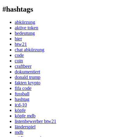
#hashtags
abkürzung
aktive token
bedeutung
bier
btw21
chat abkürzung
code
coin
craftbeer
dokumentiert
donald trump
fakten krypto
fifa code
fussball
hashtag
icd-10
köpfe
köpfe mdb
listenbewerber btw21
länderspiel
mdb