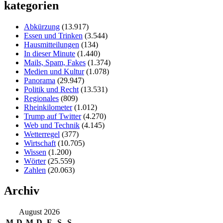
kategorien
Abkürzung
(13.917)
Essen und Trinken
(3.544)
Hausmitteilungen
(134)
In dieser Minute
(1.440)
Mails, Spam, Fakes
(1.374)
Medien und Kultur
(1.078)
Panorama
(29.947)
Politik und Recht
(13.531)
Regionales
(809)
Rheinkilometer
(1.012)
Trump auf Twitter
(4.270)
Web und Technik
(4.145)
Wetterregel
(377)
Wirtschaft
(10.705)
Wissen
(1.200)
Wörter
(25.559)
Zahlen
(20.063)
Archiv
August 2026
M
D
M
D
F
S
S