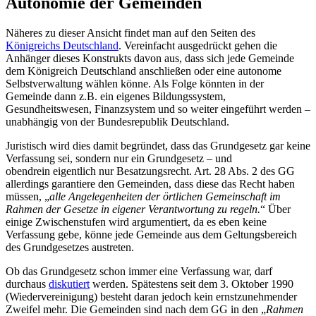
Autonomie der Gemeinden
Näheres zu dieser Ansicht findet man auf den Seiten des
Königreichs Deutschland
. Vereinfacht ausgedrückt gehen die
Anhänger dieses Konstrukts davon aus, dass sich jede Gemeinde
dem Königreich Deutschland anschließen oder eine autonome
Selbstverwaltung wählen könne. Als Folge könnten in der
Gemeinde dann z.B. ein eigenes Bildungssystem,
Gesundheitswesen, Finanzsystem und so weiter eingeführt werden –
unabhängig von der Bundesrepublik Deutschland.
Juristisch wird dies damit begründet, dass das Grundgesetz gar keine
Verfassung sei, sondern nur ein Grundgesetz – und
obendrein eigentlich nur Besatzungsrecht. Art. 28 Abs. 2 des GG
allerdings garantiere den Gemeinden, dass diese das Recht haben
müssen, „
alle Angelegenheiten der örtlichen Gemeinschaft im
Rahmen der Gesetze in eigener Verantwortung zu regeln.
“ Über
einige Zwischenstufen wird argumentiert, da es eben keine
Verfassung gebe, könne jede Gemeinde aus dem Geltungsbereich
des Grundgesetzes austreten.
Ob das Grundgesetz schon immer eine Verfassung war, darf
durchaus
diskutiert
werden. Spätestens seit dem 3. Oktober 1990
(Wiedervereinigung) besteht daran jedoch kein ernstzunehmender
Zweifel mehr. Die Gemeinden sind nach dem GG in den „
Rahmen