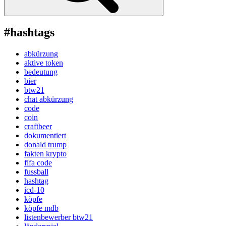
#hashtags
abkürzung
aktive token
bedeutung
bier
btw21
chat abkürzung
code
coin
craftbeer
dokumentiert
donald trump
fakten krypto
fifa code
fussball
hashtag
icd-10
köpfe
köpfe mdb
listenbewerber btw21