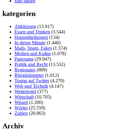
zahl fakten
kategorien
Abkürzung
(13.917)
Essen und Trinken
(3.544)
Hausmitteilungen
(134)
In dieser Minute
(1.440)
Mails, Spam, Fakes
(1.374)
Medien und Kultur
(1.078)
Panorama
(29.947)
Politik und Recht
(13.532)
Regionales
(809)
Rheinkilometer
(1.012)
Trump auf Twitter
(4.270)
Web und Technik
(4.147)
Wetterregel
(377)
Wirtschaft
(10.705)
Wissen
(1.200)
Wörter
(25.559)
Zahlen
(20.063)
Archiv