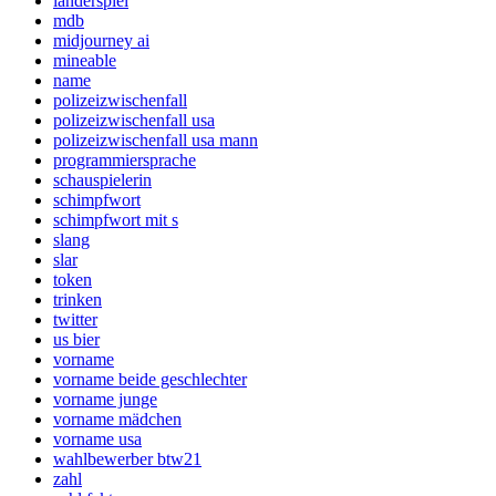
länderspiel
mdb
midjourney ai
mineable
name
polizeizwischenfall
polizeizwischenfall usa
polizeizwischenfall usa mann
programmiersprache
schauspielerin
schimpfwort
schimpfwort mit s
slang
slar
token
trinken
twitter
us bier
vorname
vorname beide geschlechter
vorname junge
vorname mädchen
vorname usa
wahlbewerber btw21
zahl