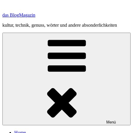
Zum
Inhalt
das BlogMagazin
springen
kultur, technik, genuss, wörter und andere absonderlichkeiten
Menü
Home