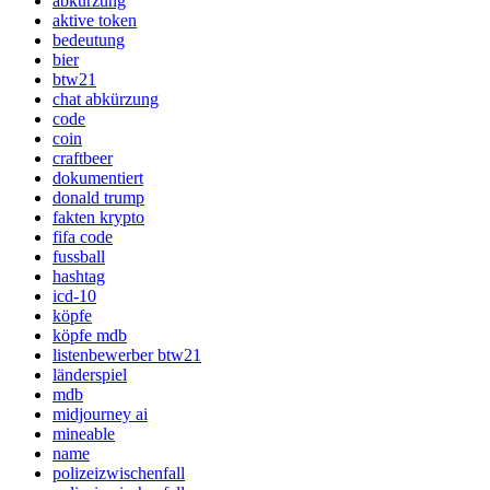
abkürzung
aktive token
bedeutung
bier
btw21
chat abkürzung
code
coin
craftbeer
dokumentiert
donald trump
fakten krypto
fifa code
fussball
hashtag
icd-10
köpfe
köpfe mdb
listenbewerber btw21
länderspiel
mdb
midjourney ai
mineable
name
polizeizwischenfall