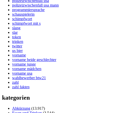
polizeizwischenfall usa
polizeizwischenfall usa mann
programmiersprache
schauspielerin
schimpfwort
schimpfwort mit s
slang
slar
token
trinken
twitter
us bier
vorname
vorname beide geschlechter
vorname junge
vorname mädchen
vorname usa
wahlbewerber btw21
zahl
zahl fakten
kategorien
Abkürzung
(13.917)
Essen und Trinken
(3.544)