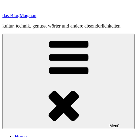
Zum
Inhalt
das BlogMagazin
springen
kultur, technik, genuss, wörter und andere absonderlichkeiten
Menü
Home