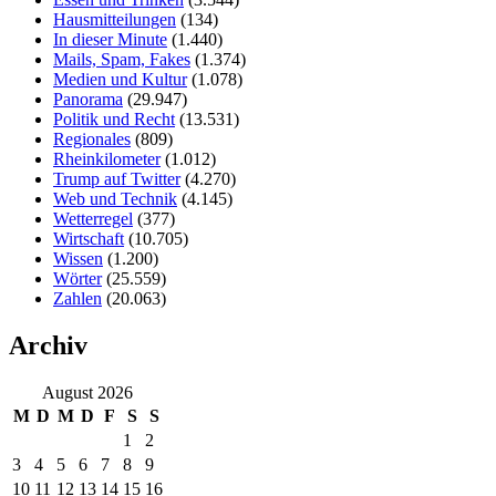
Hausmitteilungen
(134)
In dieser Minute
(1.440)
Mails, Spam, Fakes
(1.374)
Medien und Kultur
(1.078)
Panorama
(29.947)
Politik und Recht
(13.531)
Regionales
(809)
Rheinkilometer
(1.012)
Trump auf Twitter
(4.270)
Web und Technik
(4.145)
Wetterregel
(377)
Wirtschaft
(10.705)
Wissen
(1.200)
Wörter
(25.559)
Zahlen
(20.063)
Archiv
August 2026
M
D
M
D
F
S
S
1
2
3
4
5
6
7
8
9
10
11
12
13
14
15
16