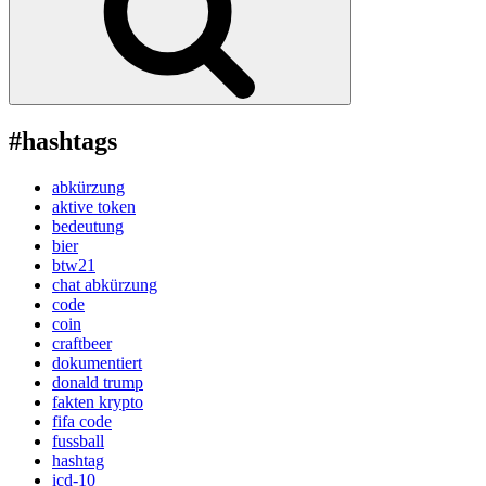
#hashtags
abkürzung
aktive token
bedeutung
bier
btw21
chat abkürzung
code
coin
craftbeer
dokumentiert
donald trump
fakten krypto
fifa code
fussball
hashtag
icd-10