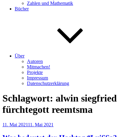
Zahlen und Mathematik
Bücher
Über
Autoren
Mitmachen!
Projekte
Impressum
Datenschutzerklärung
Schlagwort:
alwin siegfried
fürchtegott reemtsma
Veröffentlicht
11. Mai 2021
11. Mai 2021
am