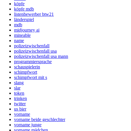
köpfe
köpfe mdb
listenbewerber btw21
länderspiel
mdb
midjourney ai
mineable
name
polizeizwischenfall
polizeizwischenfall usa
polizeizwischenfall usa mann
programmiersprache
schauspielerin
schimpfwort
schimpfwort mit s
slang
slar
token
trinken
twitter
us bier
vorname
vorname beide geschlechter
vorname junge
vorname mädchen