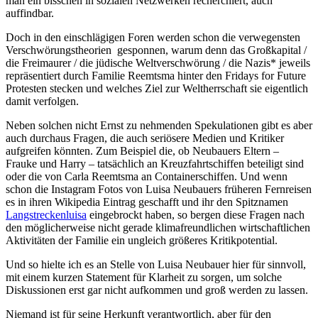
man ein bisschen in sozialen Netzwerken recherchiert, auch
auffindbar.
Doch in den einschlägigen Foren werden schon die verwegensten
Verschwörungstheorien gesponnen, warum denn das Großkapital /
die Freimaurer / die jüdische Weltverschwörung / die Nazis* jeweils
repräsentiert durch Familie Reemtsma hinter den Fridays for Future
Protesten stecken und welches Ziel zur Weltherrschaft sie eigentlich
damit verfolgen.
Neben solchen nicht Ernst zu nehmenden Spekulationen gibt es aber
auch durchaus Fragen, die auch seriösere Medien und Kritiker
aufgreifen könnten. Zum Beispiel die, ob Neubauers Eltern –
Frauke und Harry – tatsächlich an Kreuzfahrtschiffen beteiligt sind
oder die von Carla Reemtsma an Containerschiffen. Und wenn
schon die Instagram Fotos von Luisa Neubauers früheren Fernreisen
es in ihren Wikipedia Eintrag geschafft und ihr den Spitznamen
Langstreckenluisa
eingebrockt haben, so bergen diese Fragen nach
den möglicherweise nicht gerade klimafreundlichen wirtschaftlichen
Aktivitäten der Familie ein ungleich größeres Kritikpotential.
Und so hielte ich es an Stelle von Luisa Neubauer hier für sinnvoll,
mit einem kurzen Statement für Klarheit zu sorgen, um solche
Diskussionen erst gar nicht aufkommen und groß werden zu lassen.
Niemand ist für seine Herkunft verantwortlich, aber für den