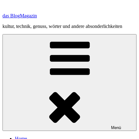
Zum
Inhalt
das BlogMagazin
springen
kultur, technik, genuss, wörter und andere absonderlichkeiten
Menü
Home