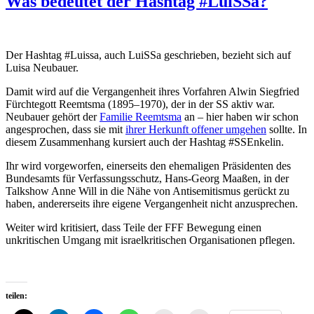
Was bedeutet der Hashtag #LuiSSa?
Der Hashtag #Luissa, auch LuiSSa geschrieben, bezieht sich auf
Luisa Neubauer.
Damit wird auf die Vergangenheit ihres Vorfahren Alwin Siegfried
Fürchtegott Reemtsma (1895–1970), der in der SS aktiv war.
Neubauer gehört der
Familie Reemtsma
an – hier haben wir schon
angesprochen, dass sie mit
ihrer Herkunft offener umgehen
sollte. In
diesem Zusammenhang kursiert auch der Hashtag #SSEnkelin.
Ihr wird vorgeworfen, einerseits den ehemaligen Präsidenten des
Bundesamts für Verfassungsschutz, Hans-Georg Maaßen, in der
Talkshow Anne Will in die Nähe von Antisemitismus gerückt zu
haben, andererseits ihre eigene Vergangenheit nicht anzusprechen.
Weiter wird kritisiert, dass Teile der FFF Bewegung einen
unkritischen Umgang mit israelkritischen Organisationen pflegen.
teilen: