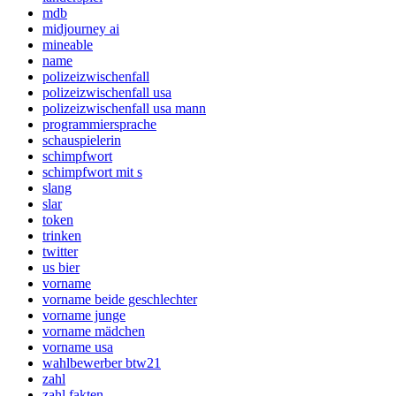
mdb
midjourney ai
mineable
name
polizeizwischenfall
polizeizwischenfall usa
polizeizwischenfall usa mann
programmiersprache
schauspielerin
schimpfwort
schimpfwort mit s
slang
slar
token
trinken
twitter
us bier
vorname
vorname beide geschlechter
vorname junge
vorname mädchen
vorname usa
wahlbewerber btw21
zahl
zahl fakten