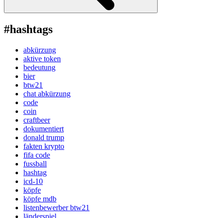
#hashtags
abkürzung
aktive token
bedeutung
bier
btw21
chat abkürzung
code
coin
craftbeer
dokumentiert
donald trump
fakten krypto
fifa code
fussball
hashtag
icd-10
köpfe
köpfe mdb
listenbewerber btw21
länderspiel