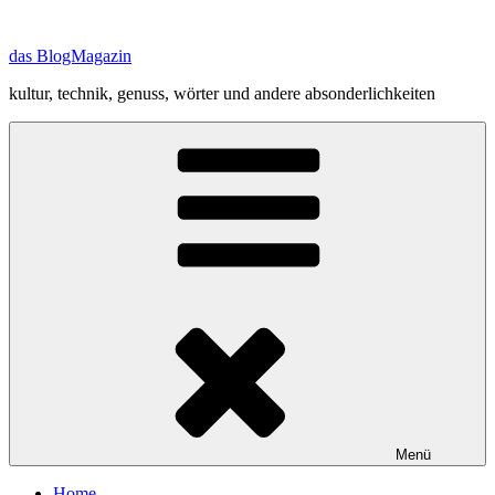
Zum
Inhalt
das BlogMagazin
springen
kultur, technik, genuss, wörter und andere absonderlichkeiten
Menü
Home