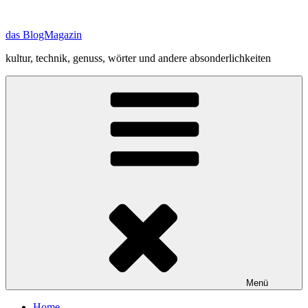
Zum
Inhalt
das BlogMagazin
springen
kultur, technik, genuss, wörter und andere absonderlichkeiten
Menü
Home