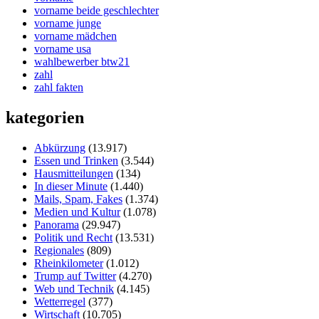
vorname beide geschlechter
vorname junge
vorname mädchen
vorname usa
wahlbewerber btw21
zahl
zahl fakten
kategorien
Abkürzung
(13.917)
Essen und Trinken
(3.544)
Hausmitteilungen
(134)
In dieser Minute
(1.440)
Mails, Spam, Fakes
(1.374)
Medien und Kultur
(1.078)
Panorama
(29.947)
Politik und Recht
(13.531)
Regionales
(809)
Rheinkilometer
(1.012)
Trump auf Twitter
(4.270)
Web und Technik
(4.145)
Wetterregel
(377)
Wirtschaft
(10.705)