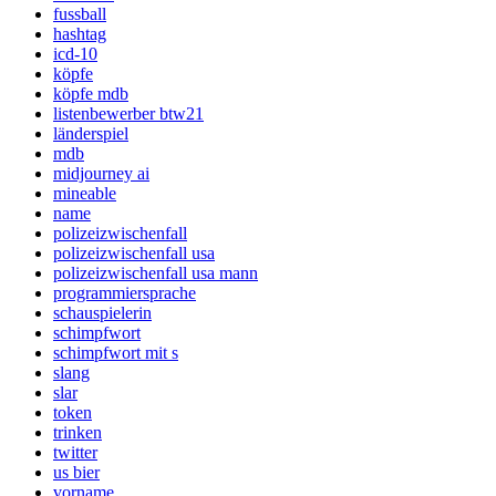
fussball
hashtag
icd-10
köpfe
köpfe mdb
listenbewerber btw21
länderspiel
mdb
midjourney ai
mineable
name
polizeizwischenfall
polizeizwischenfall usa
polizeizwischenfall usa mann
programmiersprache
schauspielerin
schimpfwort
schimpfwort mit s
slang
slar
token
trinken
twitter
us bier
vorname