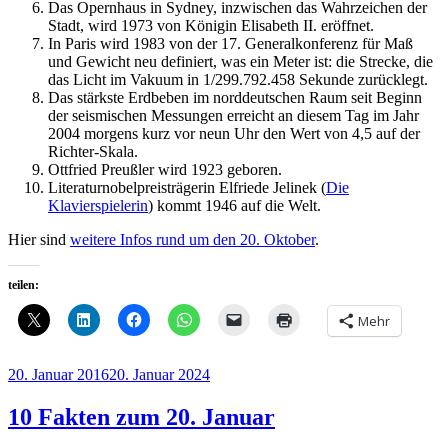
Das Opernhaus in Sydney, inzwischen das Wahrzeichen der
Stadt, wird 1973 von Königin Elisabeth II. eröffnet.
In Paris wird 1983 von der 17. Generalkonferenz für Maß
und Gewicht neu definiert, was ein Meter ist: die Strecke, die
das Licht im Vakuum in 1/299.792.458 Sekunde zurücklegt.
Das stärkste Erdbeben im norddeutschen Raum seit Beginn
der seismischen Messungen erreicht an diesem Tag im Jahr
2004 morgens kurz vor neun Uhr den Wert von 4,5 auf der
Richter-Skala.
Ottfried Preußler wird 1923 geboren.
Literaturnobelpreisträgerin Elfriede Jelinek (
Die
Klavierspielerin
) kommt 1946 auf die Welt.
Hier sind
weitere Infos rund um den 20. Oktober
.
teilen:
Mehr
Veröffentlicht
20. Januar 2016
20. Januar 2024
am
10 Fakten zum 20. Januar