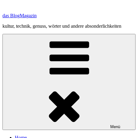
Zum
Inhalt
das BlogMagazin
springen
kultur, technik, genuss, wörter und andere absonderlichkeiten
Menü
Home