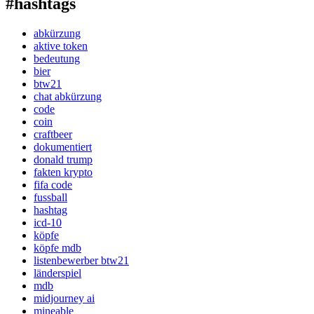
#hashtags
abkürzung
aktive token
bedeutung
bier
btw21
chat abkürzung
code
coin
craftbeer
dokumentiert
donald trump
fakten krypto
fifa code
fussball
hashtag
icd-10
köpfe
köpfe mdb
listenbewerber btw21
länderspiel
mdb
midjourney ai
mineable