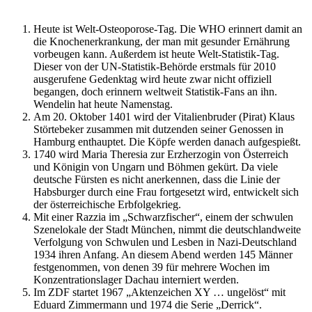
Heute ist Welt-Osteoporose-Tag. Die WHO erinnert damit an
die Knochenerkrankung, der man mit gesunder Ernährung
vorbeugen kann. Außerdem ist heute Welt-Statistik-Tag.
Dieser von der UN-Statistik-Behörde erstmals für 2010
ausgerufene Gedenktag wird heute zwar nicht offiziell
begangen, doch erinnern weltweit Statistik-Fans an ihn.
Wendelin hat heute Namenstag.
Am 20. Oktober 1401 wird der Vitalienbruder (Pirat) Klaus
Störtebeker zusammen mit dutzenden seiner Genossen in
Hamburg enthauptet. Die Köpfe werden danach aufgespießt.
1740 wird Maria Theresia zur Erzherzogin von Österreich
und Königin von Ungarn und Böhmen gekürt. Da viele
deutsche Fürsten es nicht anerkennen, dass die Linie der
Habsburger durch eine Frau fortgesetzt wird, entwickelt sich
der österreichische Erbfolgekrieg.
Mit einer Razzia im „Schwarzfischer“, einem der schwulen
Szenelokale der Stadt München, nimmt die deutschlandweite
Verfolgung von Schwulen und Lesben in Nazi-Deutschland
1934 ihren Anfang. An diesem Abend werden 145 Männer
festgenommen, von denen 39 für mehrere Wochen im
Konzentrationslager Dachau interniert werden.
Im ZDF startet 1967 „Aktenzeichen XY … ungelöst“ mit
Eduard Zimmermann und 1974 die Serie „Derrick“.