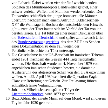
von Lebach. Dabei werden vier der fünf wachhabenden
Soldaten des Munitionsdepots Landsweiler getötet, einer
schwer verletzt, Waffen und Munition werden erbeutet. Der
Tat werden schließlich drei junge homosexuelle Männer
überführt, nachdem nach einem Aufruf in „Aktenzeichen-
XY“ die Wahrsagerin Buchela den entscheidenden Hinweis
gibt – zwei der Täter hatten sich im Vorfeld der Tat von ihr
beraten lassen. Die Tat führt zu einer neuen Diskussion über
die
Todesstrafe in Deutschland
und später zum Lebach Urteil
des
Bundesverfassungsgerichts
, das dem ZDF das Senden
einer Dokumentation zu dem Fall wegen der
Persönlichkeitsrechte der Täter untersagt.
Die Geiselnahme in der US-Botschaft im iranischen Teheran
endet 1981, nachdem die Geiseln 444 Tage festgehalten
wurden. Die Botschaft wurde am 4. November 1979 von
angeblichen iranischen Studenten besetzt, die damit die
Auslieferung des abgesetzten Schah von den USA erzwingen
wollen. Am 25. April 1980 scheitert die Operation Eagle
Claw zur Befreiung der Geiseln. Zur Freilassung führen
schließlich lange Verhandlungen.
Johannes Vilhelm Jensen, späterer Träger des
Literaturnobelpreises
, wird 1873 geboren.
Buzz Aldrin, der zweite Mann auf dem Mond, wird an diesem
Tag im Jahr 1930 geboren.