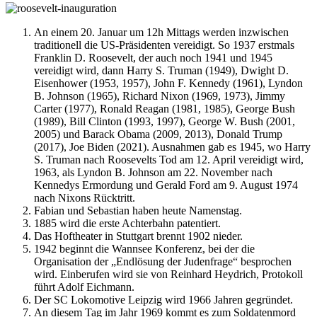
An einem 20. Januar um 12h Mittags werden inzwischen
traditionell die US-Präsidenten vereidigt. So 1937 erstmals
Franklin D. Roosevelt, der auch noch 1941 und 1945
vereidigt wird, dann Harry S. Truman (1949), Dwight D.
Eisenhower (1953, 1957), John F. Kennedy (1961), Lyndon
B. Johnson (1965), Richard Nixon (1969, 1973), Jimmy
Carter (1977), Ronald Reagan (1981, 1985), George Bush
(1989), Bill Clinton (1993, 1997), George W. Bush (2001,
2005) und Barack Obama (2009, 2013), Donald Trump
(2017), Joe Biden (2021). Ausnahmen gab es 1945, wo Harry
S. Truman nach Roosevelts Tod am 12. April vereidigt wird,
1963, als Lyndon B. Johnson am 22. November nach
Kennedys Ermordung und Gerald Ford am 9. August 1974
nach Nixons Rücktritt.
Fabian und Sebastian haben heute Namenstag.
1885 wird die erste Achterbahn patentiert.
Das Hoftheater in Stuttgart brennt 1902 nieder.
1942 beginnt die Wannsee Konferenz, bei der die
Organisation der „Endlösung der Judenfrage“ besprochen
wird. Einberufen wird sie von Reinhard Heydrich, Protokoll
führt Adolf Eichmann.
Der SC Lokomotive Leipzig wird 1966 Jahren gegründet.
An diesem Tag im Jahr 1969 kommt es zum Soldatenmord