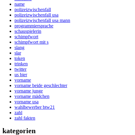
name
polizeizwischenfall
polizeizwischenfall usa
polizeizwischenfall usa mann
programmiersprache
schauspielerin
schimpfwort
schimpfwort mit s
slang
slar
token
trinken
twitter
us bier
vorname
vorname beide geschlechter
vorname junge
vorname mädchen
vorname usa
wahlbewerber btw21
zahl
zahl fakten
kategorien