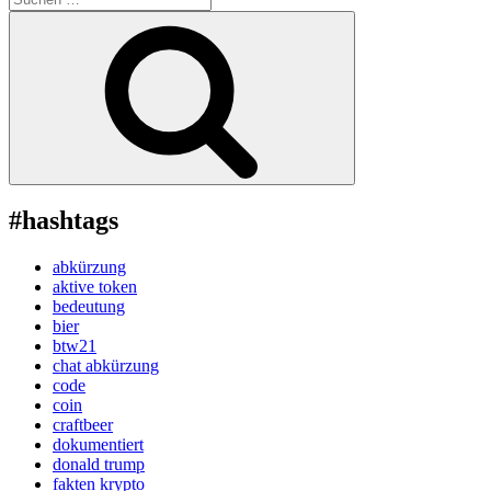
nach:
Suchen
#hashtags
abkürzung
aktive token
bedeutung
bier
btw21
chat abkürzung
code
coin
craftbeer
dokumentiert
donald trump
fakten krypto