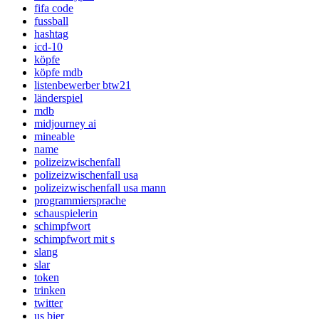
fifa code
fussball
hashtag
icd-10
köpfe
köpfe mdb
listenbewerber btw21
länderspiel
mdb
midjourney ai
mineable
name
polizeizwischenfall
polizeizwischenfall usa
polizeizwischenfall usa mann
programmiersprache
schauspielerin
schimpfwort
schimpfwort mit s
slang
slar
token
trinken
twitter
us bier