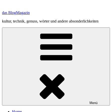
Zum
Inhalt
das BlogMagazin
springen
kultur, technik, genuss, wörter und andere absonderlichkeiten
Menü
Home