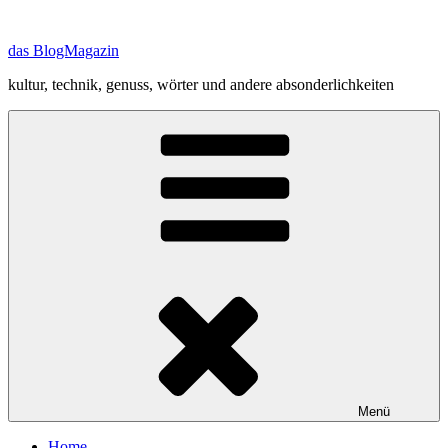
Zum
Inhalt
das BlogMagazin
springen
kultur, technik, genuss, wörter und andere absonderlichkeiten
Menü
Home