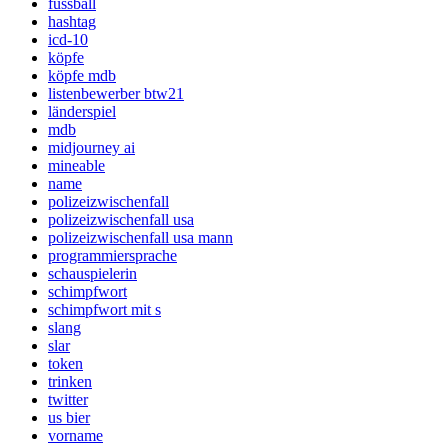
fussball
hashtag
icd-10
köpfe
köpfe mdb
listenbewerber btw21
länderspiel
mdb
midjourney ai
mineable
name
polizeizwischenfall
polizeizwischenfall usa
polizeizwischenfall usa mann
programmiersprache
schauspielerin
schimpfwort
schimpfwort mit s
slang
slar
token
trinken
twitter
us bier
vorname