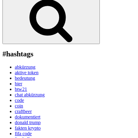
#hashtags
abkürzung
aktive token
bedeutung
bier
btw21
chat abkürzung
code
coin
craftbeer
dokumentiert
donald trump
fakten krypto
fifa code