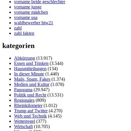
vorname beide geschlechter
vorname junge
vorname mädchen
vorname usa
wahlbewerber btw21
zahl
zahl fakten
kategorien
Abkürzung
(13.917)
Essen und Trinken
(3.544)
Hausmitteilungen
(134)
In dieser Minute
(1.440)
Mails, Spam, Fakes
(1.374)
Medien und Kultur
(1.078)
Panorama
(29.947)
Politik und Recht
(13.531)
Regionales
(809)
Rheinkilometer
(1.012)
Trump auf Twitter
(4.270)
Web und Technik
(4.145)
Wetterregel
(377)
Wirtschaft
(10.705)