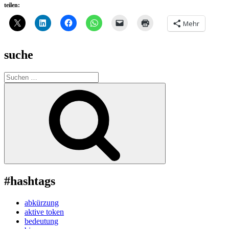
teilen:
Mehr
suche
Suche
nach:
Suchen
#hashtags
abkürzung
aktive token
bedeutung