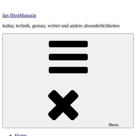
Zum
Inhalt
das BlogMagazin
springen
kultur, technik, genuss, wörter und andere absonderlichkeiten
Menü
Home