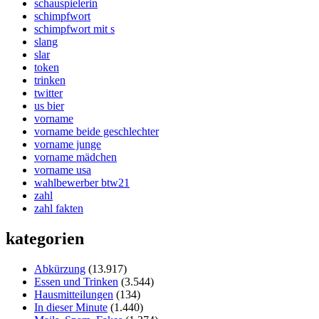
schauspielerin
schimpfwort
schimpfwort mit s
slang
slar
token
trinken
twitter
us bier
vorname
vorname beide geschlechter
vorname junge
vorname mädchen
vorname usa
wahlbewerber btw21
zahl
zahl fakten
kategorien
Abkürzung
(13.917)
Essen und Trinken
(3.544)
Hausmitteilungen
(134)
In dieser Minute
(1.440)