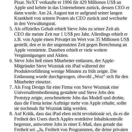
Pixar. NeXT verkaufte er 1996 für 429 Millionen US$ an
Apple und kehrte in das Unternehmen zurück, dessen CEO er
dann wurde. Am 24. August trat er aufgrund seiner langen
Krankheit von seinem Posten als CEO zurück und wechselte
in den Verwaltungsrat.
Als offizielles Gehalt erhielt Steve Jobs zu seiner Zeit als
CEO die meiste Zeit nur 1 US$ pro Jahr. Allerdings erhielt er
z.B. von Apple einen Privatjet im Wert von 35 Millionen US$
gestellt, den er in der ungenutzten Zeit gegen Berechnung an
Apple vermietete. Daneben erhielt er viele weitere
Vergünstigungen und Aktien.
Steve Jobs ließ einen Mitarbeiter entlassen, der Apple-
Mitgründer Steve Wozniak ein iPad während der
Produktvorführung wenige Minuten zu früh zeigte. Die
Entlassung wurde durchgezogen, obwohl „Woz“ sich für den
Mitarbeiter einsetze.
Als Frog Design für eine Firma von Steve Wozniak eine
Universalfernbedienung gestaltete und Steve Jobs den
Prototyp zeigte, zerschmetterte Jobs das Modell und drohte,
dass die Firma keine Aufträge mehr von Apple erhalte, sollte
sie nochmals für Wozniak tätig werden.
Auf Kritik, dass das iPad eben nicht revolutionär sei, da es die
Freiheit des Users durch Apples restriktive Inhaltskontrolle
begrenze, antwortete Jobs in einer E-Mail, dass gerade das
Freiheit sei: „Ja, Freiheit von Programmen, die deine privaten