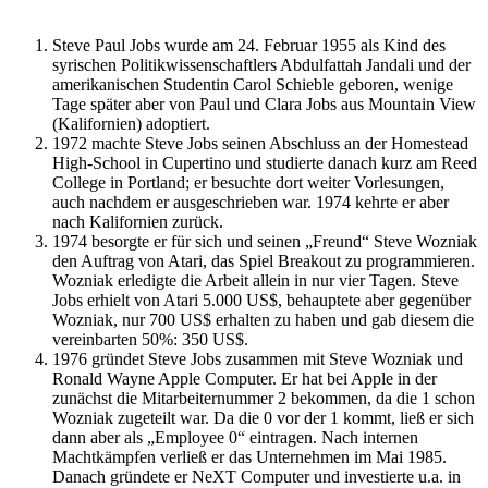
Steve Paul Jobs wurde am 24. Februar 1955 als Kind des
syrischen Politikwissenschaftlers Abdulfattah Jandali und der
amerikanischen Studentin Carol Schieble geboren, wenige
Tage später aber von Paul und Clara Jobs aus Mountain View
(Kalifornien) adoptiert.
1972 machte Steve Jobs seinen Abschluss an der Homestead
High-School in Cupertino und studierte danach kurz am Reed
College in Portland; er besuchte dort weiter Vorlesungen,
auch nachdem er ausgeschrieben war. 1974 kehrte er aber
nach Kalifornien zurück.
1974 besorgte er für sich und seinen „Freund“ Steve Wozniak
den Auftrag von Atari, das Spiel Breakout zu programmieren.
Wozniak erledigte die Arbeit allein in nur vier Tagen. Steve
Jobs erhielt von Atari 5.000 US$, behauptete aber gegenüber
Wozniak, nur 700 US$ erhalten zu haben und gab diesem die
vereinbarten 50%: 350 US$.
1976 gründet Steve Jobs zusammen mit Steve Wozniak und
Ronald Wayne Apple Computer. Er hat bei Apple in der
zunächst die Mitarbeiternummer 2 bekommen, da die 1 schon
Wozniak zugeteilt war. Da die 0 vor der 1 kommt, ließ er sich
dann aber als „Employee 0“ eintragen. Nach internen
Machtkämpfen verließ er das Unternehmen im Mai 1985.
Danach gründete er NeXT Computer und investierte u.a. in