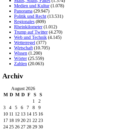
Mails, Spam, Fakes
(1.374)
Medien und Kultur
(1.078)
Panorama
(29.947)
Politik und Recht
(13.531)
Regionales
(809)
Rheinkilometer
(1.012)
Trump auf Twitter
(4.270)
Web und Technik
(4.145)
Wetterregel
(377)
Wirtschaft
(10.705)
Wissen
(1.200)
Wörter
(25.559)
Zahlen
(20.063)
Archiv
August 2026
M
D
M
D
F
S
S
1
2
3
4
5
6
7
8
9
10
11
12
13
14
15
16
17
18
19
20
21
22
23
24
25
26
27
28
29
30