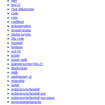
bier
btw21
chat abkürzung
code
coin
craftbeer
dokumentiert
donald trump
fakten krypto
fifa code
fussball
hashtag
icd-10
köpfe
köpfe mdb
listenbewerber btw21
länderspiel
mdb
midjourney ai
mineable
name
polizeizwischenfall
polizeizwischenfall usa
polizeizwischenfall usa mann
programmiersprache