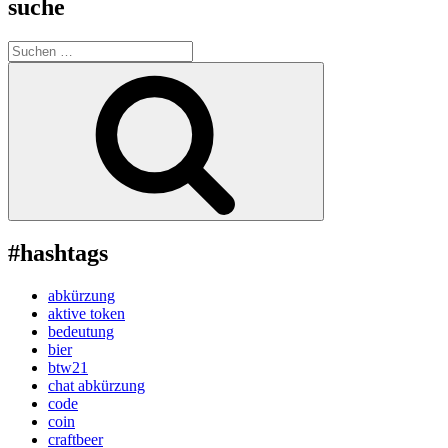
suche
Suche
nach:
Suchen
#hashtags
abkürzung
aktive token
bedeutung
bier
btw21
chat abkürzung
code
coin
craftbeer