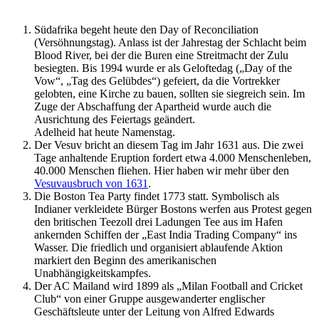
Südafrika begeht heute den Day of Reconciliation
(Versöhnungstag). Anlass ist der Jahrestag der Schlacht beim
Blood River, bei der die Buren eine Streitmacht der Zulu
besiegten. Bis 1994 wurde er als Geloftedag („Day of the
Vow“, „Tag des Gelübdes“) gefeiert, da die Vortrekker
gelobten, eine Kirche zu bauen, sollten sie siegreich sein. Im
Zuge der Abschaffung der Apartheid wurde auch die
Ausrichtung des Feiertags geändert.
Adelheid hat heute Namenstag.
Der Vesuv bricht an diesem Tag im Jahr 1631 aus. Die zwei
Tage anhaltende Eruption fordert etwa 4.000 Menschenleben,
40.000 Menschen fliehen. Hier haben wir mehr über den
Vesuvausbruch von 1631
.
Die Boston Tea Party findet 1773 statt. Symbolisch als
Indianer verkleidete Bürger Bostons werfen aus Protest gegen
den britischen Teezoll drei Ladungen Tee aus im Hafen
ankernden Schiffen der „East India Trading Company“ ins
Wasser. Die friedlich und organisiert ablaufende Aktion
markiert den Beginn des amerikanischen
Unabhängigkeitskampfes.
Der AC Mailand wird 1899 als „Milan Football and Cricket
Club“ von einer Gruppe ausgewanderter englischer
Geschäftsleute unter der Leitung von Alfred Edwards