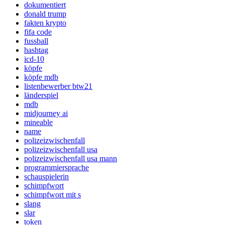
dokumentiert
donald trump
fakten krypto
fifa code
fussball
hashtag
icd-10
köpfe
köpfe mdb
listenbewerber btw21
länderspiel
mdb
midjourney ai
mineable
name
polizeizwischenfall
polizeizwischenfall usa
polizeizwischenfall usa mann
programmiersprache
schauspielerin
schimpfwort
schimpfwort mit s
slang
slar
token