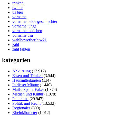
trinken
twitter
us bier
vorname
vorname beide geschlechter
vorname junge
vorname mädchen
vorname usa
wahlbewerber btw21
zahl
zahl fakten
kategorien
Abkürzung
(13.917)
Essen und Trinken
(3.544)
Hausmitteilungen
(134)
In dieser Minute
(1.440)
Mails, Spam, Fakes
(1.374)
Medien und Kultur
(1.078)
Panorama
(29.947)
Politik und Recht
(13.532)
Regionales
(809)
Rheinkilometer
(1.012)