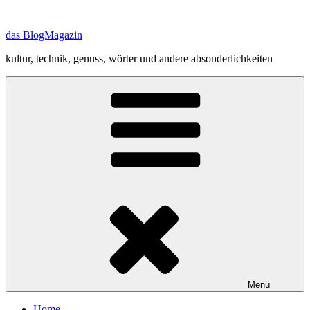
Zum
Inhalt
das BlogMagazin
springen
kultur, technik, genuss, wörter und andere absonderlichkeiten
Menü
Home