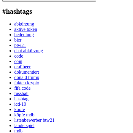
#hashtags
abkürzung
aktive token
bedeutung
bier
btw21
chat abkürzung
code
coin
craftbeer
dokumentiert
donald trump
fakten krypto
fifa code
fussball
hashtag
icd-10
köpfe
köpfe mdb
listenbewerber btw21
länderspiel
mdb