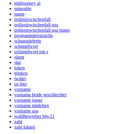
midjourney ai
mineable
name
polizeizwischenfall
polizeizwischenfall usa
polizeizwischenfall usa mann
programmiersprache
schauspielerin
schimpfwort
schimpfwort mit s
slang
slar
token
trinken
twitter
us bier
vorname
vorname beide geschlechter
vorname junge
vorname mädchen
vorname usa
wahlbewerber btw21
zahl
zahl fakten