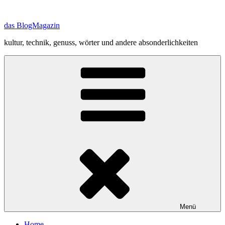
Zum
Inhalt
das BlogMagazin
springen
kultur, technik, genuss, wörter und andere absonderlichkeiten
Menü
Home