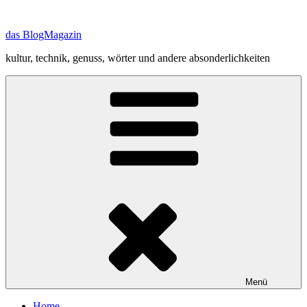
Zum
Inhalt
das BlogMagazin
springen
kultur, technik, genuss, wörter und andere absonderlichkeiten
Menü
Home