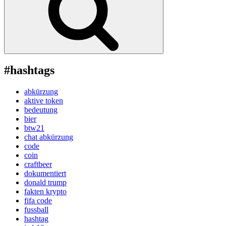
#hashtags
abkürzung
aktive token
bedeutung
bier
btw21
chat abkürzung
code
coin
craftbeer
dokumentiert
donald trump
fakten krypto
fifa code
fussball
hashtag