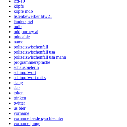
icd-10
köpfe
köpfe mdb
listenbewerber btw21
länderspiel
mdb
midjourney ai
mineable
name
polizeizwischenfall
polizeizwischenfall usa
polizeizwischenfall usa mann
programmiersprache
schauspielerin
schimpfwort
schimpfwort mit s
slang
slar
token
trinken
twitter
us bier
vorname
vorname beide geschlechter
vorname junge