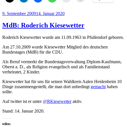
Veröffentlicht
9. September 2009
14. Januar 2020
am
MdB: Roderich Kiesewetter
Roderich Kiesewetter wurde am 11.09.1963 in Pfullendorf geboren.
Am 27.10.2009 wurde Kiesewetter Mitglied des deutschen
Bundestages (MdB) für die CDU.
Als Beruf vermerkt die Bundestagsverwaltung Diplom-Kaufmann,
Oberst a. D., als Religion evangelisch und als Familienstand
verheiratet, 2 Kinder.
Kiesewetter hat für uns für seinen Wahlkreis Aalen Heidenheim 10
Dinge zusammengestellt, die man dort unbedingt
gemacht
haben
sollte.
Auf twitter ist er unter
@RKiesewetter
aktiv.
Stand: 14. Januar 2020.
teilen: