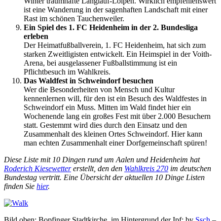
Winter traumhafte Langlauf-Loipen. Wirklich empfehlenswert
ist eine Wanderung in der sagenhaften Landschaft mit einer
Rast im schönen Tauchenweiler.
Ein Spiel des 1. FC Heidenheim in der 2. Bundesliga
erleben
Der Heimatfußballverein, 1. FC Heidenheim, hat sich zum
starken Zweitligisten entwickelt. Ein Heimspiel in der Voith-
Arena, bei ausgelassener Fußballstimmung ist ein
Pflichtbesuch im Wahlkreis.
Das Waldfest in Schweindorf besuchen
Wer die Besonderheiten von Mensch und Kultur
kennenlernen will, für den ist ein Besuch des Waldfestes in
Schweindorf ein Muss. Mitten im Wald findet hier ein
Wochenende lang ein großes Fest mit über 2.000 Besuchern
statt. Gestemmt wird dies durch den Einsatz und den
Zusammenhalt des kleinen Ortes Schweindorf. Hier kann
man echten Zusammenhalt einer Dorfgemeinschaft spüren!
Diese Liste mit 10 Dingen rund um Aalen und Heidenheim hat
Roderich Kiesewetter
erstellt, den den
Wahlkreis 270
im deutschen
Bundestag vertritt. Eine Übersicht der aktuellen 10 Dinge Listen
finden Sie
hier
.
Bild oben: Bopfinger Stadtkirche, im Hintergrund der Ipf; by
Ssch
–