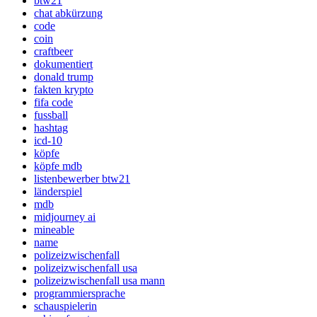
btw21
chat abkürzung
code
coin
craftbeer
dokumentiert
donald trump
fakten krypto
fifa code
fussball
hashtag
icd-10
köpfe
köpfe mdb
listenbewerber btw21
länderspiel
mdb
midjourney ai
mineable
name
polizeizwischenfall
polizeizwischenfall usa
polizeizwischenfall usa mann
programmiersprache
schauspielerin