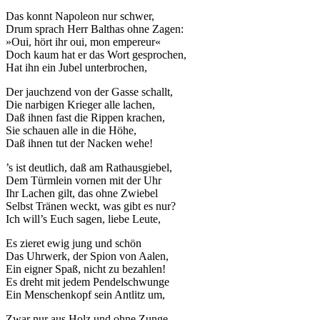
Das konnt Napoleon nur schwer,
Drum sprach Herr Balthas ohne Zagen:
»Oui, hört ihr oui, mon empereur«
Doch kaum hat er das Wort gesprochen,
Hat ihn ein Jubel unterbrochen,
Der jauchzend von der Gasse schallt,
Die narbigen Krieger alle lachen,
Daß ihnen fast die Rippen krachen,
Sie schauen alle in die Höhe,
Daß ihnen tut der Nacken wehe!
’s ist deutlich, daß am Rathausgiebel,
Dem Türmlein vornen mit der Uhr
Ihr Lachen gilt, das ohne Zwiebel
Selbst Tränen weckt, was gibt es nur?
Ich will’s Euch sagen, liebe Leute,
Es zieret ewig jung und schön
Das Uhrwerk, der Spion von Aalen,
Ein eigner Spaß, nicht zu bezahlen!
Es dreht mit jedem Pendelschwunge
Ein Menschenkopf sein Antlitz um,
Zwar nur aus Holz und ohne Zunge