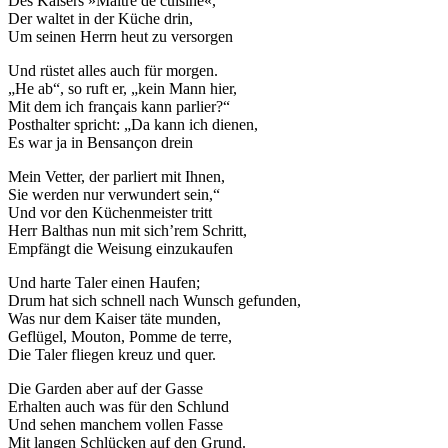
Des Kaisers »Maitre de cuisine«,
Der waltet in der Küche drin,
Um seinen Herrn heut zu versorgen
Und rüstet alles auch für morgen.
„He ab“, so ruft er, „kein Mann hier,
Mit dem ich français kann parlier?“
Posthalter spricht: „Da kann ich dienen,
Es war ja in Bensançon drein
Mein Vetter, der parliert mit Ihnen,
Sie werden nur verwundert sein,“
Und vor den Küchenmeister tritt
Herr Balthas nun mit sich’rem Schritt,
Empfängt die Weisung einzukaufen
Und harte Taler einen Haufen;
Drum hat sich schnell nach Wunsch gefunden,
Was nur dem Kaiser täte munden,
Geflügel, Mouton, Pomme de terre,
Die Taler fliegen kreuz und quer.
Die Garden aber auf der Gasse
Erhalten auch was für den Schlund
Und sehen manchem vollen Fasse
Mit langen Schlücken auf den Grund.