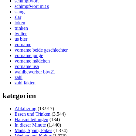
schimpfwort
schimpfwort mit s
slang
slar
token
trinken
twitter
us bier
vorname
vorname beide geschlechter
vorname junge
vorname mädchen
vorname usa
wahlbewerber btw21
zahl
zahl fakten
kategorien
Abkürzung
(13.917)
Essen und Trinken
(3.544)
Hausmitteilungen
(134)
In dieser Minute
(1.440)
Mails, Spam, Fakes
(1.374)
Medien und Kultur
(1.078)