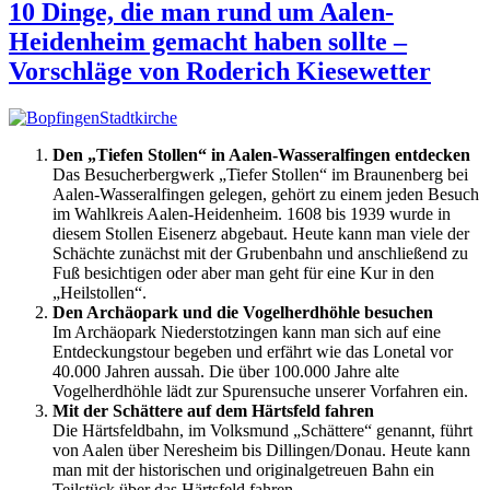
10 Dinge, die man rund um Aalen-
Heidenheim gemacht haben sollte –
Vorschläge von Roderich Kiesewetter
Den „Tiefen Stollen“ in Aalen-Wasseralfingen entdecken
Das Besucherbergwerk „Tiefer Stollen“ im Braunenberg bei
Aalen-Wasseralfingen gelegen, gehört zu einem jeden Besuch
im Wahlkreis Aalen-Heidenheim. 1608 bis 1939 wurde in
diesem Stollen Eisenerz abgebaut. Heute kann man viele der
Schächte zunächst mit der Grubenbahn und anschließend zu
Fuß besichtigen oder aber man geht für eine Kur in den
„Heilstollen“.
Den Archäopark und die Vogelherdhöhle besuchen
Im Archäopark Niederstotzingen kann man sich auf eine
Entdeckungstour begeben und erfährt wie das Lonetal vor
40.000 Jahren aussah. Die über 100.000 Jahre alte
Vogelherdhöhle lädt zur Spurensuche unserer Vorfahren ein.
Mit der Schättere auf dem Härtsfeld fahren
Die Härtsfeldbahn, im Volksmund „Schättere“ genannt, führt
von Aalen über Neresheim bis Dillingen/Donau. Heute kann
man mit der historischen und originalgetreuen Bahn ein
Teilstück über das Härtsfeld fahren.