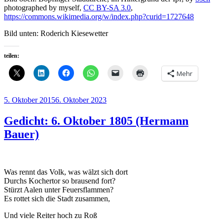
photographed by myself,
CC BY-SA 3.0
,
https://commons.wikimedia.org/w/index.php?curid=1727648
Bild unten: Roderich Kiesewetter
teilen:
Mehr
Veröffentlicht
5. Oktober 2015
6. Oktober 2023
am
Gedicht: 6. Oktober 1805 (Hermann
Bauer)
Was rennt das Volk, was wälzt sich dort
Durchs Kochertor so brausend fort?
Stürzt Aalen unter Feuersflammen?
Es rottet sich die Stadt zusammen,
Und viele Reiter hoch zu Roß