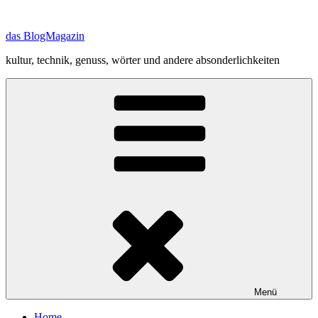
Zum
Inhalt
das BlogMagazin
springen
kultur, technik, genuss, wörter und andere absonderlichkeiten
Menü
Home