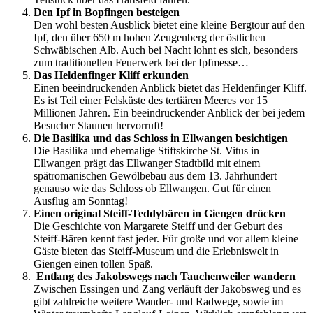
Den Ipf in Bopfingen besteigen
Den wohl besten Ausblick bietet eine kleine Bergtour auf den
Ipf, den über 650 m hohen Zeugenberg der östlichen
Schwäbischen Alb. Auch bei Nacht lohnt es sich, besonders
zum traditionellen Feuerwerk bei der Ipfmesse…
Das Heldenfinger Kliff erkunden
Einen beeindruckenden Anblick bietet das Heldenfinger Kliff.
Es ist Teil einer Felsküste des tertiären Meeres vor 15
Millionen Jahren. Ein beeindruckender Anblick der bei jedem
Besucher Staunen hervorruft!
Die Basilika und das Schloss in Ellwangen besichtigen
Die Basilika und ehemalige Stiftskirche St. Vitus in
Ellwangen prägt das Ellwanger Stadtbild mit einem
spätromanischen Gewölbebau aus dem 13. Jahrhundert
genauso wie das Schloss ob Ellwangen. Gut für einen
Ausflug am Sonntag!
Einen original Steiff-Teddybären in Giengen drücken
Die Geschichte von Margarete Steiff und der Geburt des
Steiff-Bären kennt fast jeder. Für große und vor allem kleine
Gäste bieten das Steiff-Museum und die Erlebniswelt in
Giengen einen tollen Spaß.
Entlang des Jakobswegs nach Tauchenweiler wandern
Zwischen Essingen und Zang verläuft der Jakobsweg und es
gibt zahlreiche weitere Wander- und Radwege, sowie im