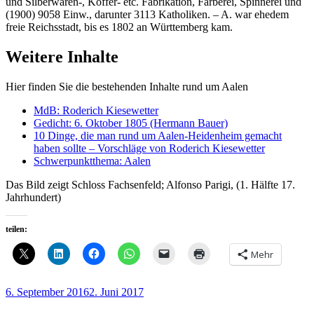
und Silberwaren-, Koffer- etc. Fabrikation, Färberei, Spinnerei und
(1900) 9058 Einw., darunter 3113 Katholiken. – A. war ehedem
freie Reichsstadt, bis es 1802 an Württemberg kam.
Weitere Inhalte
Hier finden Sie die bestehenden Inhalte rund um Aalen
MdB: Roderich Kiesewetter
Gedicht: 6. Oktober 1805 (Hermann Bauer)
10 Dinge, die man rund um Aalen-Heidenheim gemacht
haben sollte – Vorschläge von Roderich Kiesewetter
Schwerpunktthema: Aalen
Das Bild zeigt Schloss Fachsenfeld; Alfonso Parigi, (1. Hälfte 17.
Jahrhundert)
teilen:
Mehr
Veröffentlicht
6. September 2016
2. Juni 2017
am