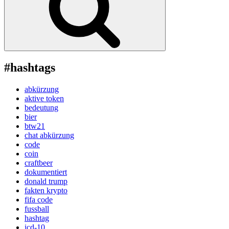
#hashtags
abkürzung
aktive token
bedeutung
bier
btw21
chat abkürzung
code
coin
craftbeer
dokumentiert
donald trump
fakten krypto
fifa code
fussball
hashtag
icd-10