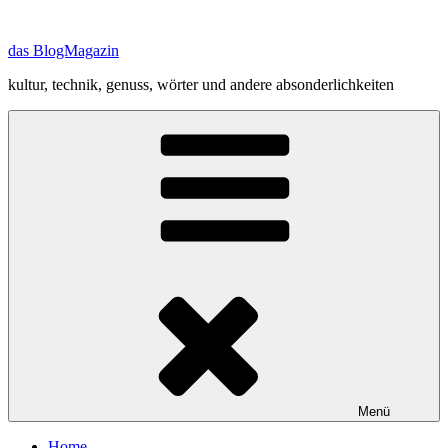
Zum
Inhalt
das BlogMagazin
springen
kultur, technik, genuss, wörter und andere absonderlichkeiten
Menü
Home