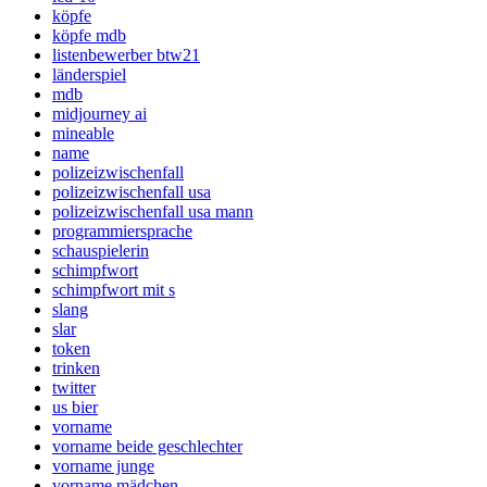
köpfe
köpfe mdb
listenbewerber btw21
länderspiel
mdb
midjourney ai
mineable
name
polizeizwischenfall
polizeizwischenfall usa
polizeizwischenfall usa mann
programmiersprache
schauspielerin
schimpfwort
schimpfwort mit s
slang
slar
token
trinken
twitter
us bier
vorname
vorname beide geschlechter
vorname junge
vorname mädchen