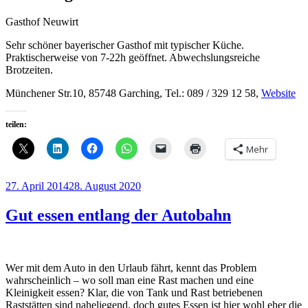
Gasthof Neuwirt
Sehr schöner bayerischer Gasthof mit typischer Küche.
Praktischerweise von 7-22h geöffnet. Abwechslungsreiche
Brotzeiten.
Münchener Str.10, 85748 Garching, Tel.: 089 / 329 12 58,
Website
teilen:
Mehr
Veröffentlicht
27. April 2014
28. August 2020
am
Gut essen entlang der Autobahn
Wer mit dem Auto in den Urlaub fährt, kennt das Problem
wahrscheinlich – wo soll man eine Rast machen und eine
Kleinigkeit essen? Klar, die von Tank und Rast betriebenen
Raststätten sind naheliegend, doch gutes Essen ist hier wohl eher die