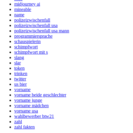
midjourney ai
mineable
name
polizeizwischenfall
polizeizwischenfall usa
polizeizwischenfall usa mann
programmiersprache
schauspielerin
schimpfwort
schimpfwort mit s
slang
slar
token
trinken
twitter
us bier
vorname
vorname beide geschlechter
vorname junge
vorname mädchen
vorname usa
wahlbewerber btw21
zahl
zahl fakten