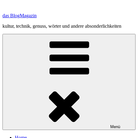
Zum
Inhalt
das BlogMagazin
springen
kultur, technik, genuss, wörter und andere absonderlichkeiten
Menü
Home