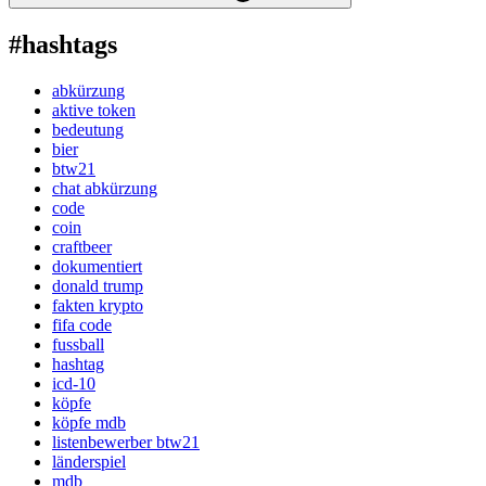
#hashtags
abkürzung
aktive token
bedeutung
bier
btw21
chat abkürzung
code
coin
craftbeer
dokumentiert
donald trump
fakten krypto
fifa code
fussball
hashtag
icd-10
köpfe
köpfe mdb
listenbewerber btw21
länderspiel
mdb