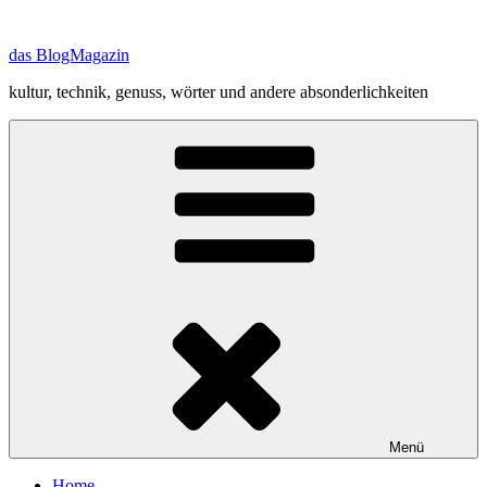
Zum
Inhalt
das BlogMagazin
springen
kultur, technik, genuss, wörter und andere absonderlichkeiten
Menü
Home