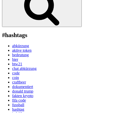
#hashtags
abkürzung
aktive token
bedeutung
bier
btw21
chat abkürzung
code
coin
craftbeer
dokumentiert
donald trump
fakten krypto
fifa code
fussball
hashtag