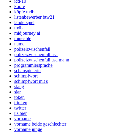
icd-10
köpfe
köpfe mdb
listenbewerber btw21
länderspiel
mdb
midjourney ai
mineable
name
polizeizwischenfall
polizeizwischenfall usa
polizeizwischenfall usa mann
programmiersprache
schauspielerin
schimpfwort
schimpfwort mit s
slang
slar
token
trinken
twitter
us bier
vorname
vorname beide geschlechter
vorname junge