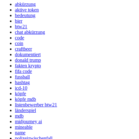
abkürzung
aktive token
bedeutung
bier
btw21
chat abkürzung
code
coin
craftbeer
dokumentiert
donald trump
fakten krypto
fifa code
fussball
hashtag
icd-10
köpfe
köpfe mdb
listenbewerber btw21
länderspiel
mdb
midjourney ai
mineable
name
polizeizwischenfall