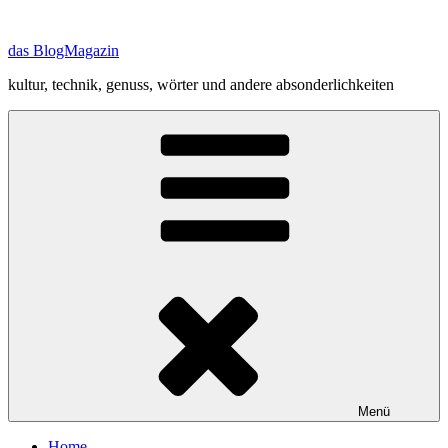
Zum
Inhalt
das BlogMagazin
springen
kultur, technik, genuss, wörter und andere absonderlichkeiten
Menü
Home