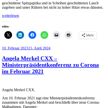
geschnittene Spitzpaprika und in Scheiben geschnittenen Lauch
zugeben und unter Rühren bei nicht zu hoher Hitze etwas dünsten.
„Mein
weiterlesen
Abendessen:
Scharfe
teilen:
Udon-
Nudeln
Mehr
mit
Gemüse
und
Veröffentlicht
10. Februar 2023
15. April 2024
Tofu,
am
dazu
Angela Merkel CXX –
Möhrensalat“
Ministerpräsidentkonferenz zu Corona
im Februar 2021
Angela Merkel CXX.
Am 10. Februar 2021 tagt eine Ministerpräsidentenkonferenz
zusammen mit Angela Merkel und beschließt über neue Corona-
Maßnahmen. Darunter: