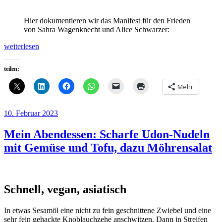
Hier dokumentieren wir das Manifest für den Frieden
von Sahra Wagenknecht und Alice Schwarzer:
„Dokumentiert:
weiterlesen
Manifest
für
teilen:
Frieden“
Mehr
Veröffentlicht
10. Februar 2023
am
Mein Abendessen: Scharfe Udon-Nudeln
mit Gemüse und Tofu, dazu Möhrensalat
Schnell, vegan, asiatisch
In etwas Sesamöl eine nicht zu fein geschnittene Zwiebel und eine
sehr fein gehackte Knoblauchzehe anschwitzen. Dann in Streifen