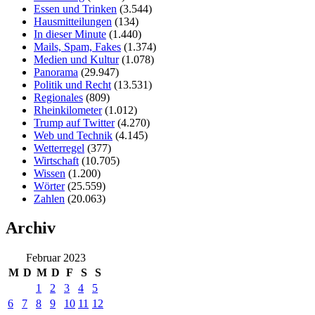
Essen und Trinken
(3.544)
Hausmitteilungen
(134)
In dieser Minute
(1.440)
Mails, Spam, Fakes
(1.374)
Medien und Kultur
(1.078)
Panorama
(29.947)
Politik und Recht
(13.531)
Regionales
(809)
Rheinkilometer
(1.012)
Trump auf Twitter
(4.270)
Web und Technik
(4.145)
Wetterregel
(377)
Wirtschaft
(10.705)
Wissen
(1.200)
Wörter
(25.559)
Zahlen
(20.063)
Archiv
Februar 2023
M
D
M
D
F
S
S
1
2
3
4
5
6
7
8
9
10
11
12