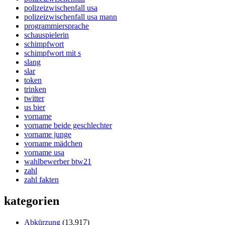
polizeizwischenfall usa
polizeizwischenfall usa mann
programmiersprache
schauspielerin
schimpfwort
schimpfwort mit s
slang
slar
token
trinken
twitter
us bier
vorname
vorname beide geschlechter
vorname junge
vorname mädchen
vorname usa
wahlbewerber btw21
zahl
zahl fakten
kategorien
Abkürzung
(13.917)