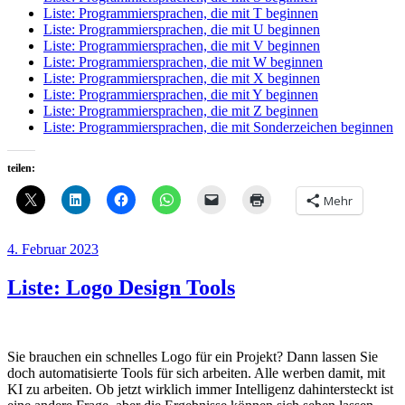
Liste: Programmiersprachen, die mit T beginnen
Liste: Programmiersprachen, die mit U beginnen
Liste: Programmiersprachen, die mit V beginnen
Liste: Programmiersprachen, die mit W beginnen
Liste: Programmiersprachen, die mit X beginnen
Liste: Programmiersprachen, die mit Y beginnen
Liste: Programmiersprachen, die mit Z beginnen
Liste: Programmiersprachen, die mit Sonderzeichen beginnen
teilen:
Mehr
Veröffentlicht
4. Februar 2023
am
Liste: Logo Design Tools
Sie brauchen ein schnelles Logo für ein Projekt? Dann lassen Sie
doch automatisierte Tools für sich arbeiten. Alle werben damit, mit
KI zu arbeiten. Ob jetzt wirklich immer Intelligenz dahintersteckt ist