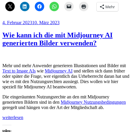
Mehr
Veröffentlicht
4. Februar 2023
10. März 2023
am
Wie kann ich die mit Midjourney AI
generierten Bilder verwenden?
Mehr und mehr Anwender generieren Illustrationen und Bilder mit
Text to Image AIs
wie
Midjourney AI
und stellen sich dann früher
oder später die Frage, wer eigentlich das Urheberrecht daran hat und
wie es mit den Nutzungsrechten aussiegt. Dies wollen wir hier
speziell für Midjourney AI beantworten.
Die eingeräumten Nutzungsrechte an den mit Midjourney
generierten Bildern sind in den
Midjourney Nutzungsbedingungen
geregelt und hängen von der Art der Mitgliedschaft ab.
„Wie
weiterlesen
kann
ich
teilen: