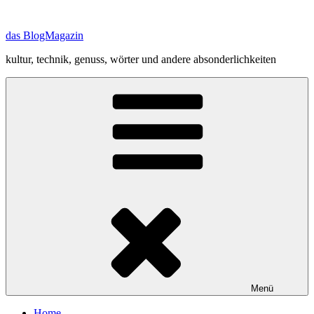
Zum
Inhalt
das BlogMagazin
springen
kultur, technik, genuss, wörter und andere absonderlichkeiten
Menü
Home