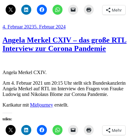
die
mit
Mehr
Midjourney
AI
generierten
Veröffentlicht
4. Februar 2023
5. Februar 2024
Bilder
am
verwenden?“
Angela Merkel CXIV – das große RTL
Interview zur Corona Pandemie
Angela Merkel CXIV.
Am 4. Februar 2021 um 20:15 Uhr stellt sich Bundeskanzlerin
Angela Merkel auf RTL im Interview den Fragen von Frauke
Ludowig und Nikolaus Blome zur Corona Pandemie.
Karikatur mit
Midjourney
erstellt.
teilen:
Mehr