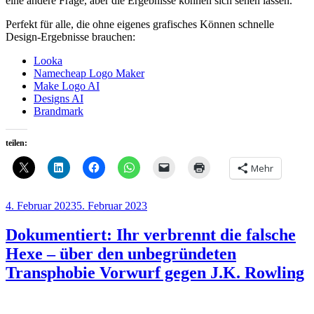
eine andere Frage, aber die Ergebnisse können sich sehen lassen.
Perfekt für alle, die ohne eigenes grafisches Können schnelle
Design-Ergebnisse brauchen:
Looka
Namecheap Logo Maker
Make Logo AI
Designs AI
Brandmark
teilen:
Mehr
Veröffentlicht
4. Februar 2023
5. Februar 2023
am
Dokumentiert: Ihr verbrennt die falsche
Hexe – über den unbegründeten
Transphobie Vorwurf gegen J.K. Rowling