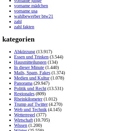
vorname junge
vorname mädchen
vorname usa
wahlbewerber btw21
zahl
zahl fakten
kategorien
Abkürzung
(13.917)
Essen und Trinken
(3.544)
Hausmitteilungen
(134)
In dieser Minute
(1.440)
Mails, Spam, Fakes
(1.374)
Medien und Kultur
(1.078)
Panorama
(29.947)
Politik und Recht
(13.531)
Regionales
(809)
Rheinkilometer
(1.012)
Trump auf Twitter
(4.270)
Web und Technik
(4.145)
Wetterregel
(377)
Wirtschaft
(10.705)
Wissen
(1.200)
Wörter
(25.559)