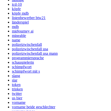
icd-10
köpfe
köpfe mdb
listenbewerber btw21
länderspiel
mdb
midjourney ai
mineable
name
polizeizwischenfall
polizeizwischenfall usa
polizeizwischenfall usa mann
programmiersprache
schauspielerin
schimpfwort
schimpfwort mit s
slang
slar
token
trinken
twitter
us bier
vorname
vorname beide geschlechter