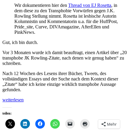
Wir dokumentieren hier den
Thread von EJ Rosetta
, in
dem diese zu den Transphobie Vorwürfen gegen J.K.
Rowling Stellung nimmt. Rosetta ist lesbische Autorin
Kolumnistin und Kommentatorin u.a. für die HuffPost,
Pride_site, Curve, DIVAmagazine, AfterEllen und
PinkNews.
Gut, ich bin durch.
Vor 3 Monaten wurde ich damit beauftragt, einen Artikel über „20
transphobe JK Rowling-Zitate, nach denen wir genug haben“ zu
schreiben.
Nach 12 Wochen des Lesens ihrer Bücher, Tweets, des
vollständigen Essays und der Suche nach dem Kontext dieser
„Zitate“ habe ich keine einzige wirklich transphobe Aussage
gefunden.
„Dokumentiert:
weiterlesen
Ihr
verbrennt
teilen:
die
falsche
Mehr
Hexe
–