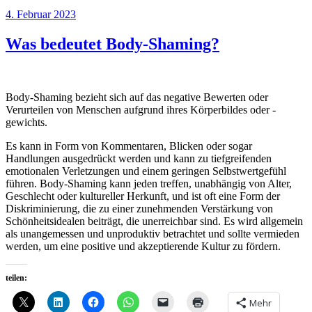
über
Veröffentlicht
4. Februar 2023
den
am
unbegründeten
Was bedeutet Body-Shaming?
Transphobie
Vorwurf
gegen
J.K.
Rowling“
Body-Shaming bezieht sich auf das negative Bewerten oder
Verurteilen von Menschen aufgrund ihres Körperbildes oder -
gewichts.
Es kann in Form von Kommentaren, Blicken oder sogar
Handlungen ausgedrückt werden und kann zu tiefgreifenden
emotionalen Verletzungen und einem geringen Selbstwertgefühl
führen. Body-Shaming kann jeden treffen, unabhängig von Alter,
Geschlecht oder kultureller Herkunft, und ist oft eine Form der
Diskriminierung, die zu einer zunehmenden Verstärkung von
Schönheitsidealen beiträgt, die unerreichbar sind. Es wird allgemein
als unangemessen und unproduktiv betrachtet und sollte vermieden
werden, um eine positive und akzeptierende Kultur zu fördern.
teilen:
Mehr