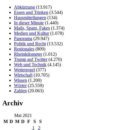
Abkürzung
(13.917)
Essen und Trinken
(3.544)
Hausmitteilungen
(134)
In dieser Minute
(1.440)
Mails, Spam, Fakes
(1.374)
Medien und Kultur
(1.078)
Panorama
(29.947)
Politik und Recht
(13.532)
Regionales
(809)
Rheinkilometer
(1.012)
Trump auf Twitter
(4.270)
Web und Technik
(4.145)
Wetterregel
(377)
Wirtschaft
(10.705)
Wissen
(1.200)
Wörter
(25.559)
Zahlen
(20.063)
Archiv
Mai 2021
M
D
M
D
F
S
S
1
2