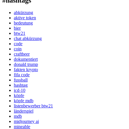
#hashtags
abkürzung
aktive token
bedeutung
bier
btw21
chat abkürzung
code
coin
craftbeer
dokumentiert
donald trump
fakten krypto
fifa code
fussball
hashtag
icd-10
köpfe
köpfe mdb
listenbewerber btw21
länderspiel
mdb
midjourney ai
mineable