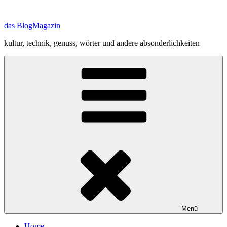
Zum
Inhalt
das BlogMagazin
springen
kultur, technik, genuss, wörter und andere absonderlichkeiten
Menü
Home