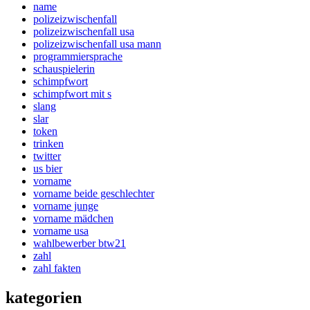
name
polizeizwischenfall
polizeizwischenfall usa
polizeizwischenfall usa mann
programmiersprache
schauspielerin
schimpfwort
schimpfwort mit s
slang
slar
token
trinken
twitter
us bier
vorname
vorname beide geschlechter
vorname junge
vorname mädchen
vorname usa
wahlbewerber btw21
zahl
zahl fakten
kategorien