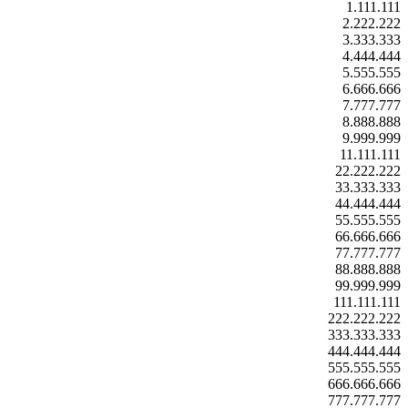
1.111.111
2.222.222
3.333.333
4.444.444
5.555.555
6.666.666
7.777.777
8.888.888
9.999.999
11.111.111
22.222.222
33.333.333
44.444.444
55.555.555
66.666.666
77.777.777
88.888.888
99.999.999
111.111.111
222.222.222
333.333.333
444.444.444
555.555.555
666.666.666
777.777.777