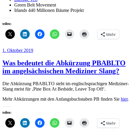
Green Belt Movement
Irlands 440 Millionen Bäume Projekt
teilen:
Mehr
Veröffentlicht
1. Oktober 2019
am
Was bedeutet die Abkürzung PBABLTO
im angelsächsischen Mediziner Slang?
Die Abkürzung PBABLTO steht im englischsprachigen Mediziner-
Slang meist für ‚Pine Box At Bedside, Leave Top Off‘.
Mehr Abkürzungen mit den Anfangsbuchstaben PB finden Sie
hier
.
teilen:
Mehr