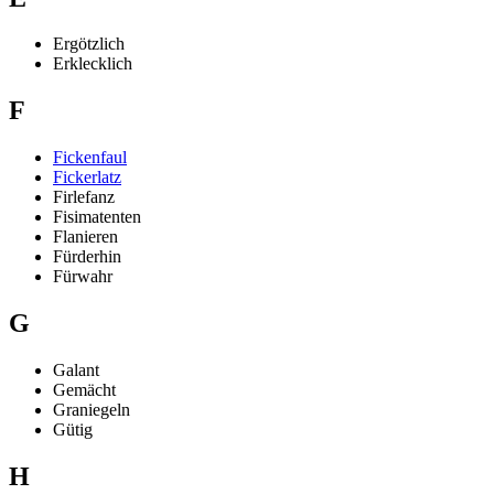
Ergötzlich
Erklecklich
F
Fickenfaul
Fickerlatz
Firlefanz
Fisimatenten
Flanieren
Fürderhin
Fürwahr
G
Galant
Gemächt
Graniegeln
Gütig
H