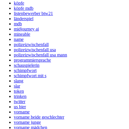
köpfe
köpfe mdb
listenbewerber btw21
länderspiel
mdb
midjourney ai
mineable
name
polizeizwischenfall
polizeizwischenfall usa
polizeizwischenfall usa mann
programmiersprache
schauspielerin
schimpfwort
schimpfwort mit s
slang
slar
token
trinken
twitter
us bier
vorname
vorname beide geschlechter
vorname junge
vorname mädchen