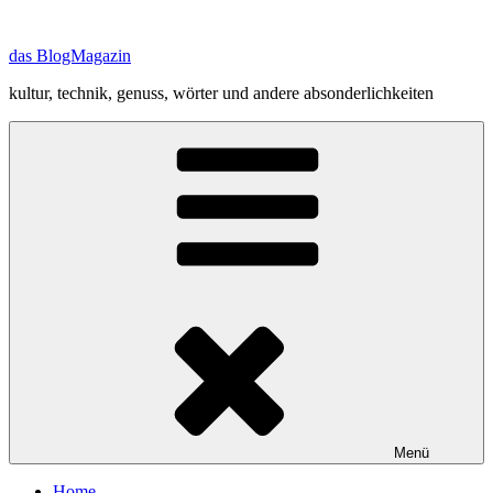
Zum
Inhalt
das BlogMagazin
springen
kultur, technik, genuss, wörter und andere absonderlichkeiten
Menü
Home