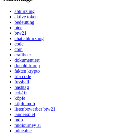
abkürzung
aktive token
bedeutung
bier
btw21
chat abkürzung
code
coin
craftbeer
dokumentiert
donald trump
fakten krypto
fifa code
fussball
hashtag
icd-10
köpfe
köpfe mdb
listenbewerber btw21
länderspiel
mdb
midjourney ai
mineable