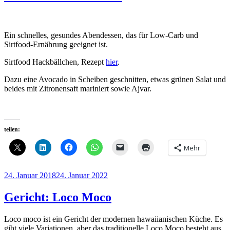
Ein schnelles, gesundes Abendessen, das für Low-Carb und
Sirtfood-Ernährung geeignet ist.
Sirtfood Hackbällchen, Rezept
hier
.
Dazu eine Avocado in Scheiben geschnitten, etwas grünen Salat und
beides mit Zitronensaft mariniert sowie Ajvar.
teilen:
Mehr
Veröffentlicht
24. Januar 2018
24. Januar 2022
am
Gericht: Loco Moco
Loco moco ist ein Gericht der modernen hawaiianischen Küche. Es
gibt viele Variationen, aber das traditionelle Loco Moco besteht aus