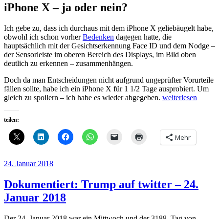
iPhone X – ja oder nein?
Ich gebe zu, dass ich durchaus mit dem iPhone X geliebäugelt habe,
obwohl ich schon vorher
Bedenken
dagegen hatte, die
hauptsächlich mit der Gesichtserkennung Face ID und dem Nodge –
der Sensorleiste im oberen Bereich des Displays, im Bild oben
deutlich zu erkennen – zusammenhängen.
Doch da man Entscheidungen nicht aufgrund ungeprüfter Vorurteile
fällen sollte, habe ich ein iPhone X für 1 1/2 Tage ausprobiert. Um
„Warum
gleich zu spoilern – ich habe es wieder abgegeben.
weiterlesen
ich
mich
teilen:
gegen
das
Mehr
iPhone
X
entschieden
Veröffentlicht
24. Januar 2018
habe“
am
Dokumentiert: Trump auf twitter – 24.
Januar 2018
Der 24. Januar 2018 war ein Mittwoch und der 3188. Tag von