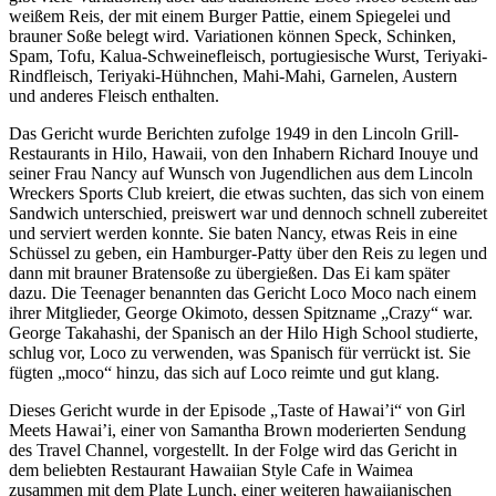
weißem Reis, der mit einem Burger Pattie, einem Spiegelei und
brauner Soße belegt wird. Variationen können Speck, Schinken,
Spam, Tofu, Kalua-Schweinefleisch, portugiesische Wurst, Teriyaki-
Rindfleisch, Teriyaki-Hühnchen, Mahi-Mahi, Garnelen, Austern
und anderes Fleisch enthalten.
Das Gericht wurde Berichten zufolge 1949 in den Lincoln Grill-
Restaurants in Hilo, Hawaii, von den Inhabern Richard Inouye und
seiner Frau Nancy auf Wunsch von Jugendlichen aus dem Lincoln
Wreckers Sports Club kreiert, die etwas suchten, das sich von einem
Sandwich unterschied, preiswert war und dennoch schnell zubereitet
und serviert werden konnte. Sie baten Nancy, etwas Reis in eine
Schüssel zu geben, ein Hamburger-Patty über den Reis zu legen und
dann mit brauner Bratensoße zu übergießen. Das Ei kam später
dazu. Die Teenager benannten das Gericht Loco Moco nach einem
ihrer Mitglieder, George Okimoto, dessen Spitzname „Crazy“ war.
George Takahashi, der Spanisch an der Hilo High School studierte,
schlug vor, Loco zu verwenden, was Spanisch für verrückt ist. Sie
fügten „moco“ hinzu, das sich auf Loco reimte und gut klang.
Dieses Gericht wurde in der Episode „Taste of Hawai’i“ von Girl
Meets Hawai’i, einer von Samantha Brown moderierten Sendung
des Travel Channel, vorgestellt. In der Folge wird das Gericht in
dem beliebten Restaurant Hawaiian Style Cafe in Waimea
zusammen mit dem Plate Lunch, einer weiteren hawaiianischen