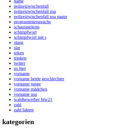
name
polizeizwischenfall
polizeizwischenfall usa
polizeizwischenfall usa mann
programmiersprache
schauspielerin
schimpfwort
schimpfwort mit s
slang
slar
token
trinken
twitter
us bier
vorname
vorname beide geschlechter
vorname junge
vorname mädchen
vorname usa
wahlbewerber btw21
zahl
zahl fakten
kategorien