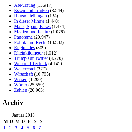
Abkürzung
(13.917)
Essen und Trinken
(3.544)
Hausmitteilungen
(134)
In dieser Minute
(1.440)
Mails, Spam, Fakes
(1.374)
Medien und Kultur
(1.078)
Panorama
(29.947)
Politik und Recht
(13.532)
Regionales
(809)
Rheinkilometer
(1.012)
Trump auf Twitter
(4.270)
Web und Technik
(4.145)
Wetterregel
(377)
Wirtschaft
(10.705)
Wissen
(1.200)
Wörter
(25.559)
Zahlen
(20.063)
Archiv
Januar 2018
M
D
M
D
F
S
S
1
2
3
4
5
6
7