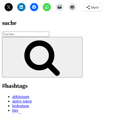
Mehr
suche
Suche
nach:
Suchen
#hashtags
abkürzung
aktive token
bedeutung
bier