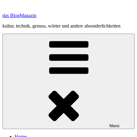
Zum
Inhalt
das BlogMagazin
springen
kultur, technik, genuss, wörter und andere absonderlichkeiten
Menü
Home