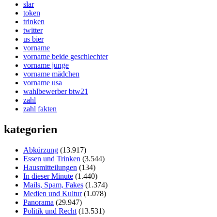
slar
token
trinken
twitter
us bier
vorname
vorname beide geschlechter
vorname junge
vorname mädchen
vorname usa
wahlbewerber btw21
zahl
zahl fakten
kategorien
Abkürzung
(13.917)
Essen und Trinken
(3.544)
Hausmitteilungen
(134)
In dieser Minute
(1.440)
Mails, Spam, Fakes
(1.374)
Medien und Kultur
(1.078)
Panorama
(29.947)
Politik und Recht
(13.531)