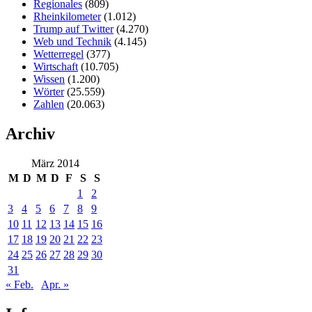
Regionales
(809)
Rheinkilometer
(1.012)
Trump auf Twitter
(4.270)
Web und Technik
(4.145)
Wetterregel
(377)
Wirtschaft
(10.705)
Wissen
(1.200)
Wörter
(25.559)
Zahlen
(20.063)
Archiv
März 2014
M
D
M
D
F
S
S
1
2
3
4
5
6
7
8
9
10
11
12
13
14
15
16
17
18
19
20
21
22
23
24
25
26
27
28
29
30
31
« Feb.
Apr. »