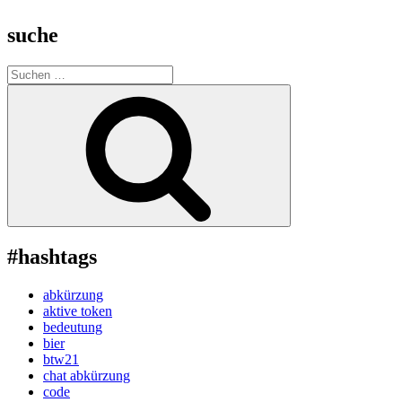
suche
Suche
nach:
Suchen
#hashtags
abkürzung
aktive token
bedeutung
bier
btw21
chat abkürzung
code