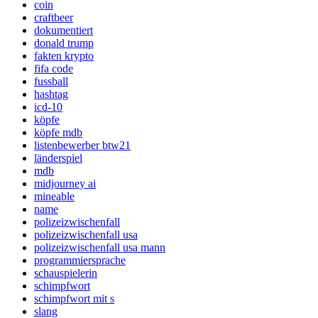
coin
craftbeer
dokumentiert
donald trump
fakten krypto
fifa code
fussball
hashtag
icd-10
köpfe
köpfe mdb
listenbewerber btw21
länderspiel
mdb
midjourney ai
mineable
name
polizeizwischenfall
polizeizwischenfall usa
polizeizwischenfall usa mann
programmiersprache
schauspielerin
schimpfwort
schimpfwort mit s
slang