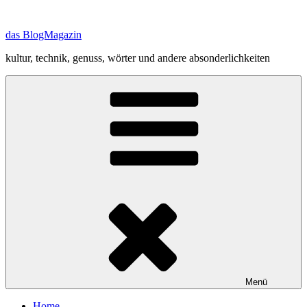
Zum
Inhalt
das BlogMagazin
springen
kultur, technik, genuss, wörter und andere absonderlichkeiten
Menü
Home