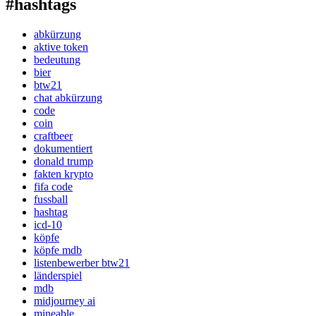
#hashtags
abkürzung
aktive token
bedeutung
bier
btw21
chat abkürzung
code
coin
craftbeer
dokumentiert
donald trump
fakten krypto
fifa code
fussball
hashtag
icd-10
köpfe
köpfe mdb
listenbewerber btw21
länderspiel
mdb
midjourney ai
mineable