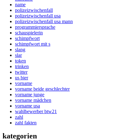
name
polizeizwischenfall
polizeizwischenfall usa
polizeizwischenfall usa mann
programmiersprache
schauspielerin
schimpfwort
schimpfwort mit s
slang
slar
token
trinken
twitter
us bier
vorname
vorname beide geschlechter
vorname junge
vorname mädchen
vorname usa
wahlbewerber btw21
zahl
zahl fakten
kategorien