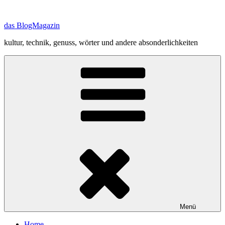
Zum
Inhalt
das BlogMagazin
springen
kultur, technik, genuss, wörter und andere absonderlichkeiten
Menü
Home