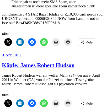
Früher gab es noch mehr SMS Spam, aber
ausgestorben ist diese spezielle Form immer noch nicht:
complimentary 4 STAR Ibiza Holiday or å£10,000 cash needs your
URGENT collection. 09066364349 NOW from Landline not to
lose out! Box434SK38WP150PPM18+
teilen:
Mehr
Veröffentlicht
9. April 2011
am
Köpfe: James Robert Hudson
James Robert Hudson war ein weißer Mann (34), der am 9. April
2011 in Whittier (CA) von der Polizei mit einem Taser getötet
wurde. James Robert Hudson galt als psychisch verwirrt.
teilen:
Mehr