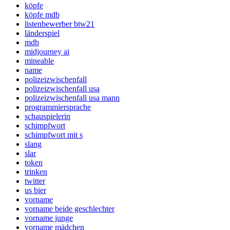
köpfe
köpfe mdb
listenbewerber btw21
länderspiel
mdb
midjourney ai
mineable
name
polizeizwischenfall
polizeizwischenfall usa
polizeizwischenfall usa mann
programmiersprache
schauspielerin
schimpfwort
schimpfwort mit s
slang
slar
token
trinken
twitter
us bier
vorname
vorname beide geschlechter
vorname junge
vorname mädchen