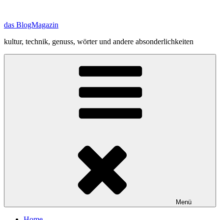
Zum
Inhalt
das BlogMagazin
springen
kultur, technik, genuss, wörter und andere absonderlichkeiten
Menü
Home