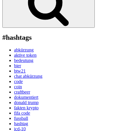
#hashtags
abkürzung
aktive token
bedeutung
bier
btw21
chat abkürzung
code
coin
craftbeer
dokumentiert
donald trump
fakten krypto
fifa code
fussball
hashtag
icd-10