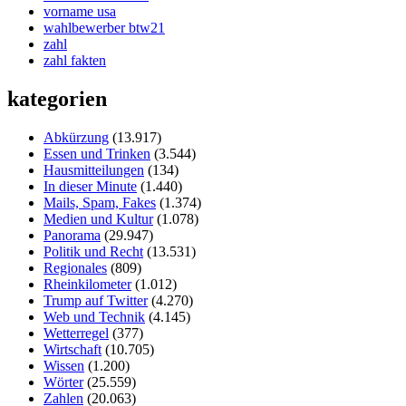
vorname usa
wahlbewerber btw21
zahl
zahl fakten
kategorien
Abkürzung
(13.917)
Essen und Trinken
(3.544)
Hausmitteilungen
(134)
In dieser Minute
(1.440)
Mails, Spam, Fakes
(1.374)
Medien und Kultur
(1.078)
Panorama
(29.947)
Politik und Recht
(13.531)
Regionales
(809)
Rheinkilometer
(1.012)
Trump auf Twitter
(4.270)
Web und Technik
(4.145)
Wetterregel
(377)
Wirtschaft
(10.705)
Wissen
(1.200)
Wörter
(25.559)
Zahlen
(20.063)