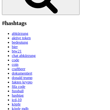
#hashtags
abkürzung
aktive token
bedeutung
bier
btw21
chat abkürzung
code
coin
craftbeer
dokumentiert
donald trump
fakten krypto
fifa code
fussball
hashtag
icd-10
köpfe
köpfe mdb