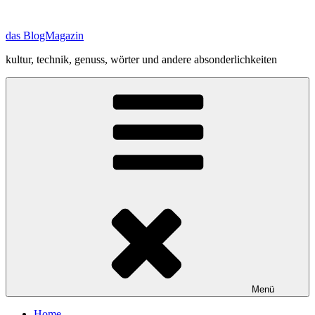
Zum
Inhalt
das BlogMagazin
springen
kultur, technik, genuss, wörter und andere absonderlichkeiten
Menü
Home