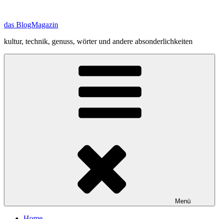
Zum
Inhalt
das BlogMagazin
springen
kultur, technik, genuss, wörter und andere absonderlichkeiten
Menü
Home