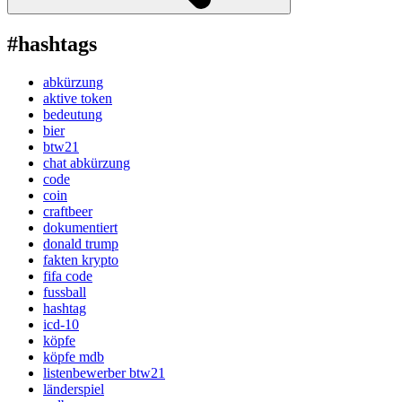
#hashtags
abkürzung
aktive token
bedeutung
bier
btw21
chat abkürzung
code
coin
craftbeer
dokumentiert
donald trump
fakten krypto
fifa code
fussball
hashtag
icd-10
köpfe
köpfe mdb
listenbewerber btw21
länderspiel