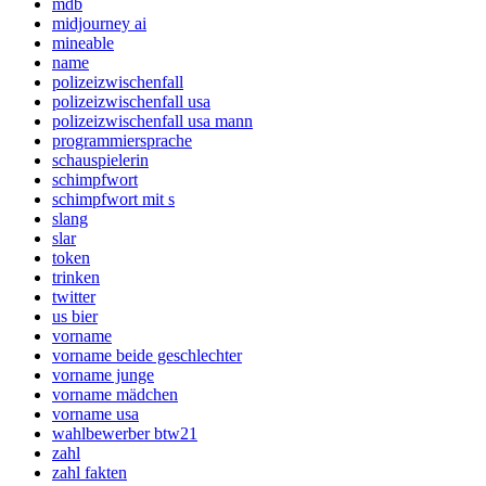
mdb
midjourney ai
mineable
name
polizeizwischenfall
polizeizwischenfall usa
polizeizwischenfall usa mann
programmiersprache
schauspielerin
schimpfwort
schimpfwort mit s
slang
slar
token
trinken
twitter
us bier
vorname
vorname beide geschlechter
vorname junge
vorname mädchen
vorname usa
wahlbewerber btw21
zahl
zahl fakten