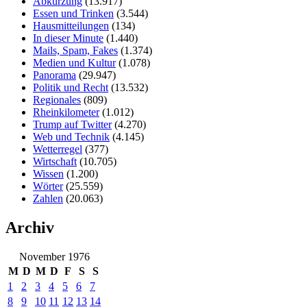
Abkürzung
(13.917)
Essen und Trinken
(3.544)
Hausmitteilungen
(134)
In dieser Minute
(1.440)
Mails, Spam, Fakes
(1.374)
Medien und Kultur
(1.078)
Panorama
(29.947)
Politik und Recht
(13.532)
Regionales
(809)
Rheinkilometer
(1.012)
Trump auf Twitter
(4.270)
Web und Technik
(4.145)
Wetterregel
(377)
Wirtschaft
(10.705)
Wissen
(1.200)
Wörter
(25.559)
Zahlen
(20.063)
Archiv
November 1976
M
D
M
D
F
S
S
1
2
3
4
5
6
7
8
9
10
11
12
13
14