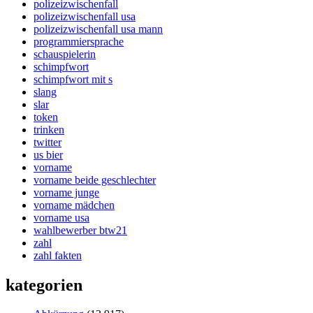
polizeizwischenfall
polizeizwischenfall usa
polizeizwischenfall usa mann
programmiersprache
schauspielerin
schimpfwort
schimpfwort mit s
slang
slar
token
trinken
twitter
us bier
vorname
vorname beide geschlechter
vorname junge
vorname mädchen
vorname usa
wahlbewerber btw21
zahl
zahl fakten
kategorien