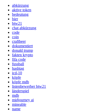
abkürzung
aktive token
bedeutung
bier
btw21
chat abkürzung
code
coin
craftbeer
dokumentiert
donald trump
fakten krypto
fifa code
fussball
hashtag
icd-10
köpfe
köpfe mdb
listenbewerber btw21
länderspiel
mdb
midjourney ai
mineable
name