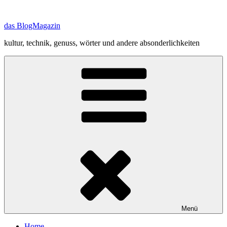
Zum
Inhalt
das BlogMagazin
springen
kultur, technik, genuss, wörter und andere absonderlichkeiten
Menü
Home