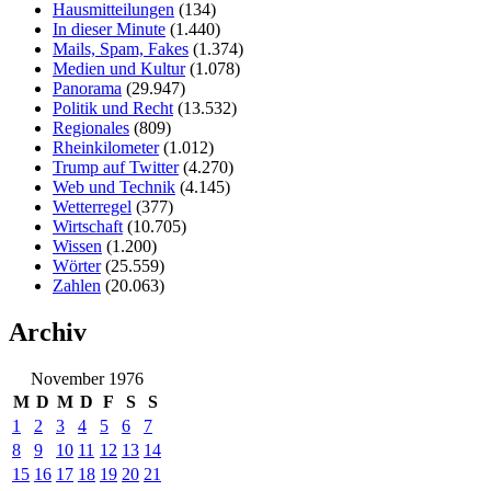
Hausmitteilungen
(134)
In dieser Minute
(1.440)
Mails, Spam, Fakes
(1.374)
Medien und Kultur
(1.078)
Panorama
(29.947)
Politik und Recht
(13.532)
Regionales
(809)
Rheinkilometer
(1.012)
Trump auf Twitter
(4.270)
Web und Technik
(4.145)
Wetterregel
(377)
Wirtschaft
(10.705)
Wissen
(1.200)
Wörter
(25.559)
Zahlen
(20.063)
Archiv
November 1976
M
D
M
D
F
S
S
1
2
3
4
5
6
7
8
9
10
11
12
13
14
15
16
17
18
19
20
21