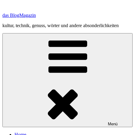
Zum
Inhalt
das BlogMagazin
springen
kultur, technik, genuss, wörter und andere absonderlichkeiten
Menü
Home