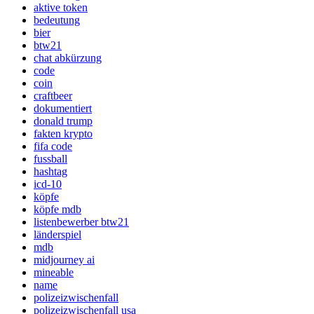
aktive token
bedeutung
bier
btw21
chat abkürzung
code
coin
craftbeer
dokumentiert
donald trump
fakten krypto
fifa code
fussball
hashtag
icd-10
köpfe
köpfe mdb
listenbewerber btw21
länderspiel
mdb
midjourney ai
mineable
name
polizeizwischenfall
polizeizwischenfall usa