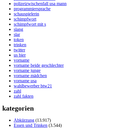
polizeizwischenfall usa mann
programmiersprache
schauspielerin
schimpfwort
schimpfwort mit s
slang
slar
token
trinken
twitter
us bier
vorname
vorname beide geschlechter
vorname junge
vorname mädchen
vorname usa
wahlbewerber btw21
zahl
zahl fakten
kategorien
Abkürzung
(13.917)
Essen und Trinken
(3.544)