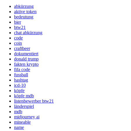
abkürzung
aktive token
bedeutung
bier
btw21
chat abkürzung
code
coin
craftbeer
dokumentiert
donald trump
fakten krypto
fifa code
fussball
hashtag
icd-10
köpfe
köpfe mdb
listenbewerber btw21
länderspiel
mdb
midjourney ai
mineable
name