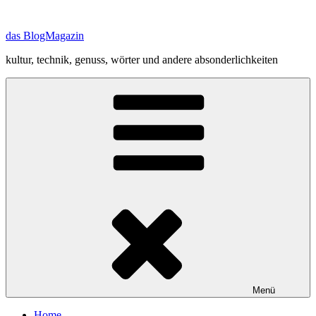
Zum
Inhalt
das BlogMagazin
springen
kultur, technik, genuss, wörter und andere absonderlichkeiten
Menü
Home