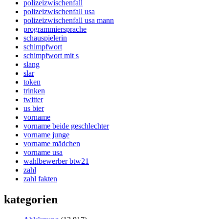
polizeizwischenfall
polizeizwischenfall usa
polizeizwischenfall usa mann
programmiersprache
schauspielerin
schimpfwort
schimpfwort mit s
slang
slar
token
trinken
twitter
us bier
vorname
vorname beide geschlechter
vorname junge
vorname mädchen
vorname usa
wahlbewerber btw21
zahl
zahl fakten
kategorien