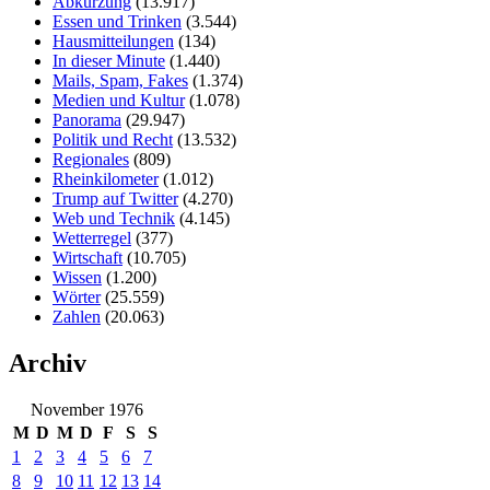
Abkürzung
(13.917)
Essen und Trinken
(3.544)
Hausmitteilungen
(134)
In dieser Minute
(1.440)
Mails, Spam, Fakes
(1.374)
Medien und Kultur
(1.078)
Panorama
(29.947)
Politik und Recht
(13.532)
Regionales
(809)
Rheinkilometer
(1.012)
Trump auf Twitter
(4.270)
Web und Technik
(4.145)
Wetterregel
(377)
Wirtschaft
(10.705)
Wissen
(1.200)
Wörter
(25.559)
Zahlen
(20.063)
Archiv
November 1976
M
D
M
D
F
S
S
1
2
3
4
5
6
7
8
9
10
11
12
13
14