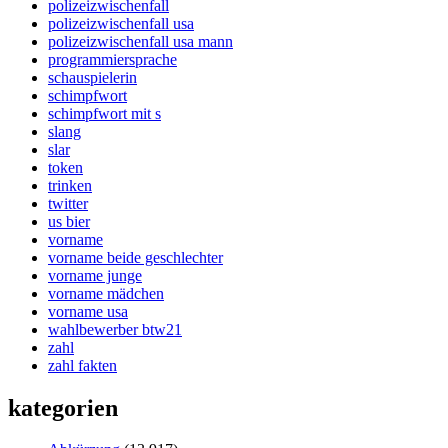
polizeizwischenfall
polizeizwischenfall usa
polizeizwischenfall usa mann
programmiersprache
schauspielerin
schimpfwort
schimpfwort mit s
slang
slar
token
trinken
twitter
us bier
vorname
vorname beide geschlechter
vorname junge
vorname mädchen
vorname usa
wahlbewerber btw21
zahl
zahl fakten
kategorien