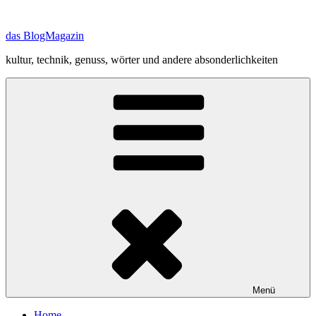
Zum
Inhalt
das BlogMagazin
springen
kultur, technik, genuss, wörter und andere absonderlichkeiten
Menü
Home