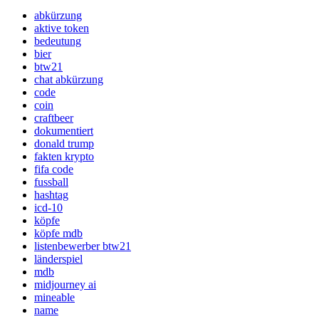
abkürzung
aktive token
bedeutung
bier
btw21
chat abkürzung
code
coin
craftbeer
dokumentiert
donald trump
fakten krypto
fifa code
fussball
hashtag
icd-10
köpfe
köpfe mdb
listenbewerber btw21
länderspiel
mdb
midjourney ai
mineable
name