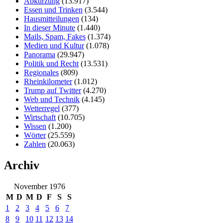
Abkürzung
(13.917)
Essen und Trinken
(3.544)
Hausmitteilungen
(134)
In dieser Minute
(1.440)
Mails, Spam, Fakes
(1.374)
Medien und Kultur
(1.078)
Panorama
(29.947)
Politik und Recht
(13.531)
Regionales
(809)
Rheinkilometer
(1.012)
Trump auf Twitter
(4.270)
Web und Technik
(4.145)
Wetterregel
(377)
Wirtschaft
(10.705)
Wissen
(1.200)
Wörter
(25.559)
Zahlen
(20.063)
Archiv
November 1976
M
D
M
D
F
S
S
1
2
3
4
5
6
7
8
9
10
11
12
13
14