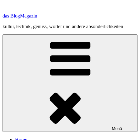
Zum
Inhalt
das BlogMagazin
springen
kultur, technik, genuss, wörter und andere absonderlichkeiten
Menü
Home