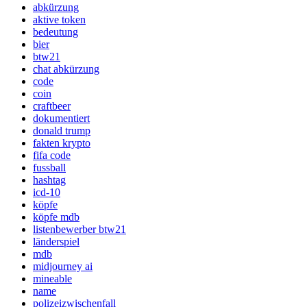
abkürzung
aktive token
bedeutung
bier
btw21
chat abkürzung
code
coin
craftbeer
dokumentiert
donald trump
fakten krypto
fifa code
fussball
hashtag
icd-10
köpfe
köpfe mdb
listenbewerber btw21
länderspiel
mdb
midjourney ai
mineable
name
polizeizwischenfall