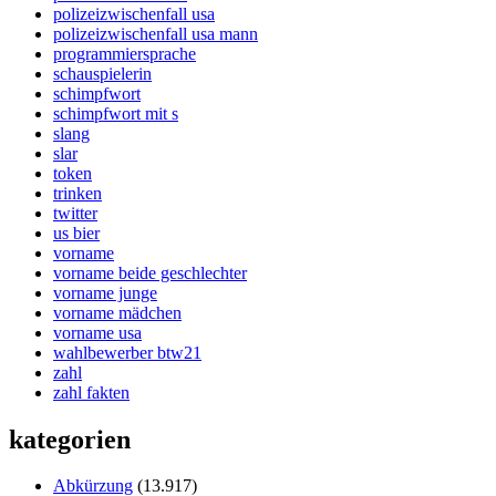
polizeizwischenfall usa
polizeizwischenfall usa mann
programmiersprache
schauspielerin
schimpfwort
schimpfwort mit s
slang
slar
token
trinken
twitter
us bier
vorname
vorname beide geschlechter
vorname junge
vorname mädchen
vorname usa
wahlbewerber btw21
zahl
zahl fakten
kategorien
Abkürzung
(13.917)