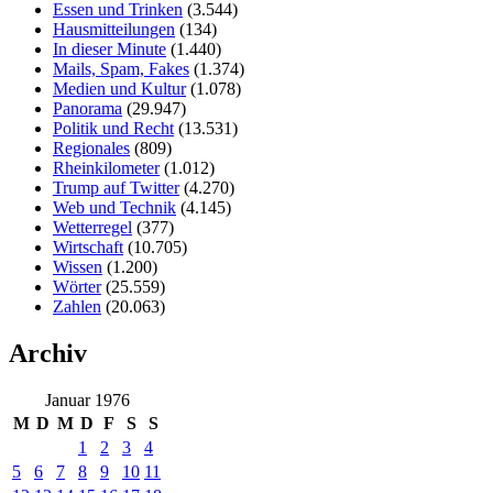
Essen und Trinken
(3.544)
Hausmitteilungen
(134)
In dieser Minute
(1.440)
Mails, Spam, Fakes
(1.374)
Medien und Kultur
(1.078)
Panorama
(29.947)
Politik und Recht
(13.531)
Regionales
(809)
Rheinkilometer
(1.012)
Trump auf Twitter
(4.270)
Web und Technik
(4.145)
Wetterregel
(377)
Wirtschaft
(10.705)
Wissen
(1.200)
Wörter
(25.559)
Zahlen
(20.063)
Archiv
Januar 1976
M
D
M
D
F
S
S
1
2
3
4
5
6
7
8
9
10
11